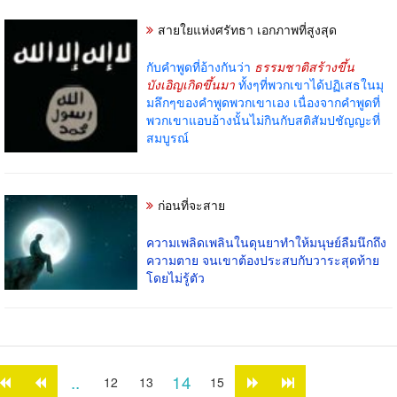
สายใยแห่งศรัทธา เอกภาพที่สูงสุด
กับคำพูดที่อ้างกันว่า
ธรรมชาติสร้างขึ้น
บังเอิญเกิดขึ้นมา
ทั้งๆที่พวกเขาได้ปฏิเสธในมุ
มลึกๆของคำพูดพวกเขาเอง เนื่องจากคำพูดที่
พวกเขาแอบอ้างนั้นไม่กินกับสติสัมปชัญญะที่
สมบูรณ์
ก่อนที่จะสาย
ความเพลิดเพลินในดุนยาทำให้มนุษย์ลืมนึกถึง
ความตาย จนเขาต้องประสบกับวาระสุดท้าย
โดยไม่รู้ตัว
..
14
12
13
15