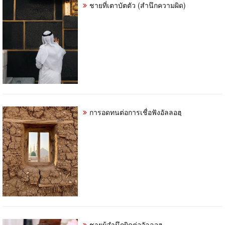
ชายที่เตาบัตตัว (สำนึกความผิด)
การอดทนต่อการเชื่อฟังอัลลอฮฺ
ชายผู้สำนึกผิดต่ออัลลอฮฺ