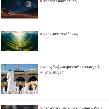
ชาวสวรรค์กับชาวนรก
ความเมตตาของอัลลอฮฺ
ผลบุญฮัจญ์และอุมเราะห์ อย่างสมบูรณ์
สมบูรณ์ สมบูรณ์ !!
บิดามารดา...หนทางสู่ความพอพระทัยขอ