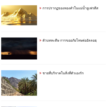
การปรากฏของทองคำในแม่น้ำยูเฟรตีส
ตัวบทหะดีษ การขออภัยโทษต่ออัลลอฮฺ
ชายที่บริจาคในสิ่งที่ตัวเองรัก