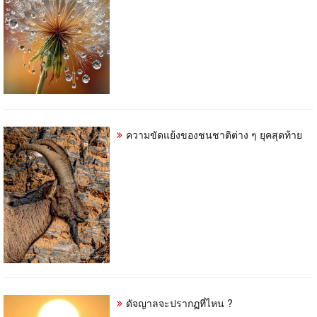
ความขัดแย้งของชนชาติต่าง ๆ ยุคสุดท้าย
ดัจญาลจะปรากฏที่ไหน ?