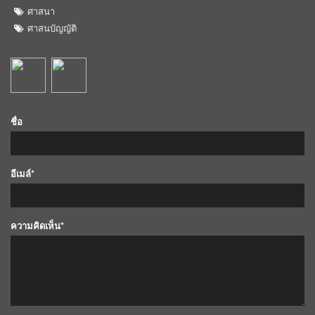
ศาสนา
ศาสนบัญญัติ
ชื่อ
อีเมล์*
ความคิดเห็น*