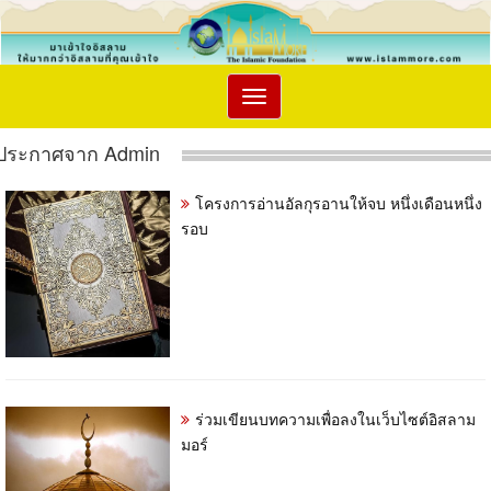
Toggle
navigation
ประกาศจาก Admin
โครงการอ่านอัลกุรอานให้จบ หนึ่งเดือนหนึ่ง
รอบ
ร่วมเขียนบทความเพื่อลงในเว็บไซต์อิสลาม
มอร์