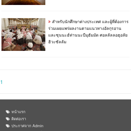
สำหรับนักศึกษาต่างประเทศ และผู้ที่ต้องการ
ร่วมเผยแพร่ผลงานตามแนวทางอัลกุรอาน
และซุนนะฮ์ท่านนะบีมุฮัมมัด ศอลลัลลอฮุอลัย
ฮิวะซัลลัม
1
หน้าแรก
ติดต่อเรา
ประกาศจาก Admin