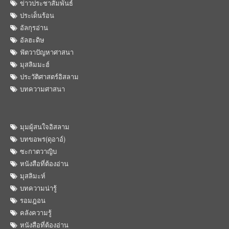
ข่าวประชาสัมพันธ์
ประเด็นร้อน
อัลกุรอ่าน
อัลฮะดิษ
ฟัตวาปัญหาศาสนา
มุสลิมมะฮ์
ประวัติศาสตร์อิสลาม
บทความศาสนา
มุมผู้สนใจอิสลาม
บทขอพร(ดุอาอ์)
ซะกาตวาญิบ
หนังสือที่ต้องอ่าน
มุสลิมะห์
บทความน่ารู้
รอมฎอน
คลังความรู้
หนังสือที่ต้องอ่าน