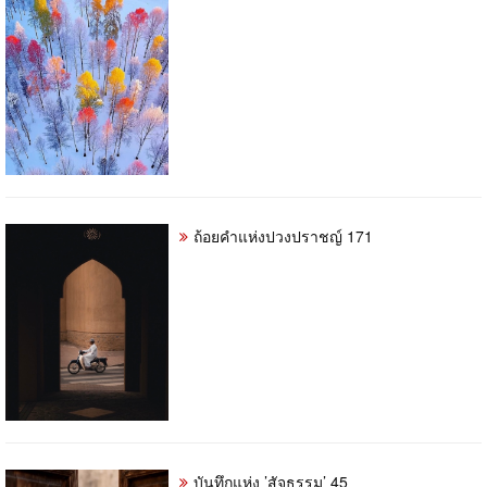
ถ้อยคำแห่งปวงปราชญ์ 171
บันทึกแห่ง ’สัจธรรม’ 45