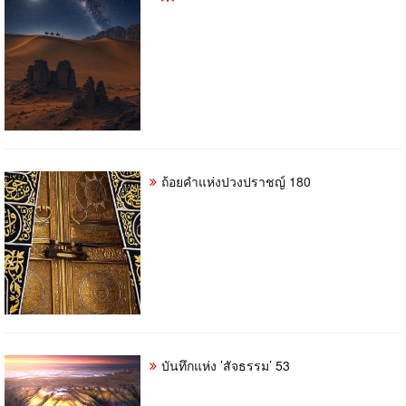
ถ้อยคำแห่งปวงปราชญ์ 180
บันทึกแห่ง ’สัจธรรม’ 53