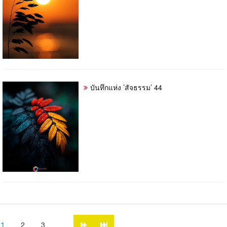
บันทึกแห่ง ’สัจธรรม’ 44
1
..
2
3