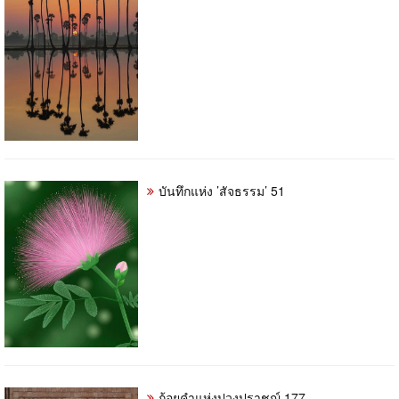
บันทึกแห่ง ’สัจธรรม’ 51
ถ้อยคำแห่งปวงปราชญ์ 177