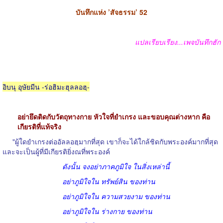
บันทึกแห่ง ’สัจธรรม’ 52
แปลเรียบเรียง...เพจบันทึกฮัก
อิบนุ อุษัยมีน -ร่อฮิมะฮุลลอฮฺ-
อย่ายึดติดกับวัตถุทางกาย หัวใจที่ยำเกรง และขอบคุณต่างหาก คือ
เกียรติที่แท้จริง
"ผู้ใดยำเกรงต่ออัลลอฮฺมากที่สุด เขาก็จะได้ใกล้ชิดกับพระองค์มากที่สุด
และจะเป็นผู้ที่มีเกียรติยิ่งณที่พระองค์
ดังนั้น จงอย่าภาคภูมิใจ ในสิ่งเหล่านี้
อย่าภูมิใจใน ทรัพย์สิน ของท่าน
อย่าภูมิใจใน ความสวยงาม ของท่าน
อย่าภูมิใจใน ร่างกาย ของท่าน