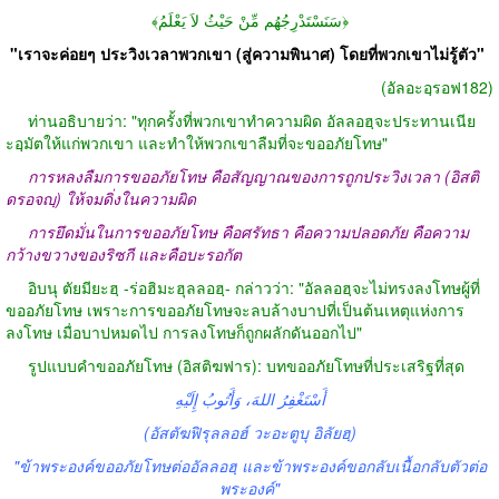
﴿سَنَسْتَدْرِجُهُم مِّنْ حَيْثُ لاَ يَعْلَمُ﴾
"เราจะค่อยๆ ประวิงเวลาพวกเขา (สู่ความพินาศ) โดยที่พวกเขาไม่รู้ตัว"
(อัลอะอฺรอฟ182)
ท่านอธิบายว่า: "ทุกครั้งที่พวกเขาทำความผิด อัลลอฮฺจะประทานเนีย
ะอฺมัตให้แก่พวกเขา และทำให้พวกเขาลืมที่จะขออภัยโทษ"
การหลงลืมการขออภัยโทษ คือสัญญาณของการถูกประวิงเวลา (อิสติ
ดรอจญฺ) ให้จมดิ่งในความผิด
การยึดมั่นในการขออภัยโทษ คือศรัทธา คือความปลอดภัย คือความ
กว้างขวางของริซกี และคือบะรอกัต
อิบนุ ตัยมียะฮฺ -ร่อฮิมะฮุลลอฮฺ- กล่าวว่า: "อัลลอฮฺจะไม่ทรงลงโทษผู้ที่
ขออภัยโทษ เพราะการขออภัยโทษจะลบล้างบาปที่เป็นต้นเหตุแห่งการ
ลงโทษ เมื่อบาปหมดไป การลงโทษก็ถูกผลักดันออกไป"
รูปแบบคำขออภัยโทษ (อิสติฆฟาร): บทขออภัยโทษที่ประเสริฐที่สุด
أَسْتَغْفِرُ اللهَ، وَأَتُوبُ إِلَيْهِ
(อัสตัฆฟิรุลลอฮ์ วะอะตูบุ อิลัยฮฺ)
"ข้าพระองค์ขออภัยโทษต่ออัลลอฮฺ และข้าพระองค์ขอกลับเนื้อกลับตัวต่อ
พระองค์"