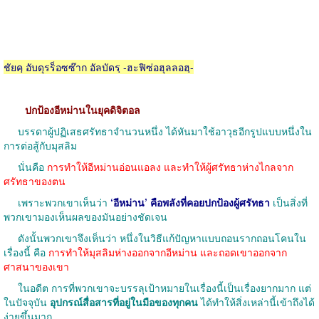
ชัยคฺ อับดุรร็อซซ๊าก อัลบัดรฺ -ฮะฟิซ่อฮุลลอฮฺ-
ปกป้องอีหม่านในยุคดิจิตอล
บรรดาผู้ปฏิเสธศรัทธาจำนวนหนึ่ง ได้หันมาใช้อาวุธอีกรูปแบบหนึ่งใน
การต่อสู้กับมุสลิม
นั่นคือ
การทำให้อีหม่านอ่อนแอลง และทำให้ผู้ศรัทธาห่างไกลจาก
ศรัทธาของตน
เพราะพวกเขาเห็นว่า
‘อีหม่าน’ คือพลังที่คอยปกป้องผู้ศรัทธา
เป็นสิ่งที่
พวกเขามองเห็นผลของมันอย่างชัดเจน
ดังนั้นพวกเขาจึงเห็นว่า หนึ่งในวิธีแก้ปัญหาแบบถอนรากถอนโคนใน
เรื่องนี้ คือ
การทำให้มุสลิมห่างออกจากอีหม่าน และถอดเขาออกจาก
ศาสนาของเขา
ในอดีต การที่พวกเขาจะบรรลุเป้าหมายในเรื่องนี้เป็นเรื่องยากมาก แต่
ในปัจจุบัน
อุปกรณ์สื่อสารที่อยู่ในมือของทุกคน
ได้ทำให้สิ่งเหล่านี้เข้าถึงได้
ง่ายขึ้นมาก