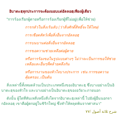
อิบาดะฮฺทุกประการจะต้องมอบแด่อัลลอฮฺเพียงผู้เดียว
"การร้องเรียกผู้ตายหรือการร้องเรียกผู้ที่ไม่อยู่(เพื่อให้ช่วย)
การกลัวในสิ่งเร้นลับ (ว่าสิ่งศักดิ์สิทธิ์จะให้โทษ)
การเชือดสัตว์เพื่อสิ่งอื่นจากอัลลอฮฺ
การบนบานต่อสิ่งอื่นจากอัลลอฮฺ
การขอความช่วยเหลือต่อผู้ตาย
หรือการร้องขอในรูปแบบต่างๆ ไม่ว่าจะเป็นการขอให้ช่วย
เหลือและอื่นๆที่คล้ายคลึงกัน
หรือการงานของหัวใจบางประการ
เช่น การขอความ
คุ้มครอง..เป็นต้น
สิ่งเหล่านี้ทั้งหมดล้วนเป็นประเภทหนึ่งของอิบาดะฮฺ ซึ่งบางอย่างเป็นอิ
บาดะฮฺของหัวใจ และบางอย่างเป็นอิบาดะฮฺของอวัยวะภายนอก
ดังนั้น ผู้ใดที่หันเหสิ่งหนึ่งสิ่งใดจากอิบาดะฮฺเหล่านี้ ไปยังผู้อื่นนอกจา
กอัลลอฮฺ เขาคือผู้ตกอยู่ในชิริกใหญ่ ซึ่งทำให้หลุดพ้นจากศาสนา"
شرح ثلاثة أصول /٧٧