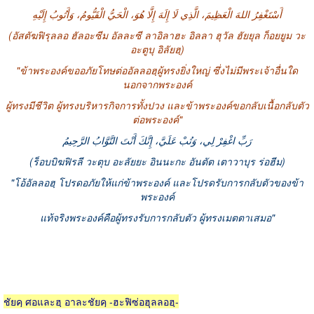
أَسْتَغْفِرُ اللهَ الْعَظِيمَ، الَّذِي لَا إِلَهَ إِلَّا هُوَ، الْحَيُّ الْقَيُّومُ، وَأَتُوبُ إِلَيْهِ
(อัสตัฆฟิรุลลอ ฮัลอะซีม อัลละซี ลาอิลาฮะ อิลลา ฮุวัล ฮัยยุล ก็อยยูม วะ
อะตูบุ อิลัยฮฺ)
"ข้าพระองค์ขออภัยโทษต่ออัลลอฮฺผู้ทรงยิ่งใหญ่ ซึ่งไม่มีพระเจ้าอื่นใด
นอกจากพระองค์
ผู้ทรงมีชีวิต ผู้ทรงบริหารกิจการทั้งปวง และข้าพระองค์ขอกลับเนื้อกลับตัว
ต่อพระองค์"
رَبِّ اغْفِرْ لِي، وَتُبْ عَلَيَّ، إِنَّكَ أَنْتَ التَّوَّابُ الرَّحِيمُ
(ร็อบบิฆฟิรลี วะตุบ อะลัยยะ อินนะกะ อันตัต เตาวาบุร ร่อฮีม)
"โอ้อัลลอฮฺ โปรดอภัยให้แก่ข้าพระองค์ และโปรดรับการกลับตัวของข้า
พระองค์
แท้จริงพระองค์คือผู้ทรงรับการกลับตัว ผู้ทรงเมตตาเสมอ"
ชัยคฺ ศอและฮฺ อาละชัยคฺ -ฮะฟิซ่อฮุลลอฮฺ-