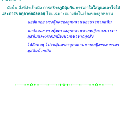
ดังนั้น สิ่งที่จำเป็นคือ
การสร้างภูมิคุ้มกัน การเอาใจใส่ดูแลเอาใจใส่
และการขอดุอาต่ออัลลอฮฺ
โดยเฉพาะอย่างยิ่งในเรื่องของลูกหลาน
ขออัลลอฮฺ ทรงคุ้มครองลูกหลานของบรรดามุสลิม
ขออัลลอฮฺ ทรงคุ้มครองลูกหลานชายหญิงของบรรดา
มุสลิมและทรงปกป้องพวกเขาจากทุกสิ่ง
โอ้อัลลอฮฺ โปรดคุ้มครองลูกหลานชายหญิงของบรรดา
มุสลิมด้วยเถิด
•┈┈┈••✦✿✦••┈┈┈••┈┈┈••✦✿✦••┈┈┈••┈┈┈••✦✿✦••┈┈┈•