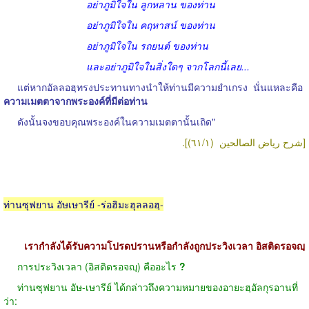
อย่าภูมิใจใน ลูกหลาน ของท่าน
อย่าภูมิใจใน คฤหาสน์ ของท่าน
อย่าภูมิใจใน รถยนต์ ของท่าน
และอย่าภูมิใจในสิ่งใดๆ จากโลกนี้เลย...
แต่หากอัลลอฮฺทรงประทานทางนำให้ท่านมีความยำเกรง
นั่นแหละคือ
ความเมตตาจากพระองค์ที่มีต่อท่าน
ดังนั้นจงขอบคุณพระองค์ในความเมตตานั้นเถิด"
(٦١/١)].
[شرح رياض الصالحين
ท่านซุฟยาน อัษเษารีย์ -ร่อฮิมะฮุลลอฮฺ-
เรากำลังได้รับความโปรดปรานหรือกำลังถูกประวิงเวลา อิสติดรอจญฺ
การประวิงเวลา (อิสติดรอจญฺ) คืออะไร
?
ท่านซุฟยาน อัษ-เษารีย์ ได้กล่าวถึงความหมายของอายะฮฺอัลกุรอานที่
ว่า: