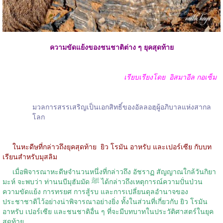
ความขัดแย้งของชนชาติต่าง ๆ ยุคสุดท้าย
เรียบเรียงโดย
อิสมาอีล กอเซ็ม
มวลการสรรเสริญเป็นเอกสิทธิ์ของอัลลอฮฺผู้อภิบาลแห่งสากล
โลก
ในหะดีษที่กล่าวถึงยุคสุดท้าย
ยิว โรมัน อาหรับ และเปอร์เซีย กับบท
เรียนสำหรับมุสลิม
เมื่อพิจารณาหะดีษจำนวนหนึ่งที่กล่าวถึง อัชราฏ สัญญาณใกล้วันกิยา
มะห์ จะพบว่า ท่านนบีมุฮัมมัด ﷺ ได้กล่าวถึงเหตุการณ์ความปั่นป่วน
ความขัดแย้ง การทรยศ การสู้รบ และการเปลี่ยนดุลอำนาจของ
ประชาชาติไว้อย่างน่าพิจารณาอย่างยิ่ง ทั้งในส่วนที่เกี่ยวกับ ยิว โรมัน
อาหรับ เปอร์เซีย และชนชาติอื่น ๆ ที่จะมีบทบาทในประวัติศาสตร์ในยุค
สุดท้าย