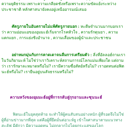
ความยุติธรรม เพราะความเกลียดชังหรือเพราะความขัดแย้งระหว่าง
ประชาชาติ หลักศาสนายังคงอยู่เหนืออารมณ์เสมอ
ศัตรูภายในอันตรายไม่แพ้ศัตรูภายนอก :
หะดีษจำนวนมากบอกเรา
ว่า ความอ่อนแอของอุมมะฮ์เริ่มจากโรคหัวใจ , ความรักดุนยา , ความ
แตกแยก , การแย่งชิงอำนาจ , ความเสื่อมของผู้นำและประชาชน
อย่าหมกมุ่นกับการคาดเดาจนลืมการเตรียมตัว :
สิ่งที่อัลลอฮ์ถามเรา
ในวันกิยามะห์ ไม่ใช่ว่าเราวิเคราะห์สถานการณ์โลกแม่นเพียงใด แต่ถาม
ว่า เรารักษาละหมาดหรือไม่? เรามีความซื่อสัตย์หรือไม่? เราอดทนต่อฟิต
นะฮ์หรือไม่? เรายืนอยู่บนสัจธรรมหรือไม่?
ความหวังของอุมมะฮ์อยู่ที่การกลับสู่กุรอานและซุนนะฮ์
ฟิตนะฮ์ในยุคสุดท้าย จะทำให้ผู้คนสับสนอย่างหนัก ผู้ที่รอดจึงไม่ใช่
ผู้ที่อ่านข่าวมากที่สุด แต่คือผู้ที่ยึดมั่นต่อวะห์ยู เข้าใจศาสนาตามแนวทาง
สะลัฟ มีตักวา มีความอดทน ไม่ถูกลากไปโดยกระแสของโลก