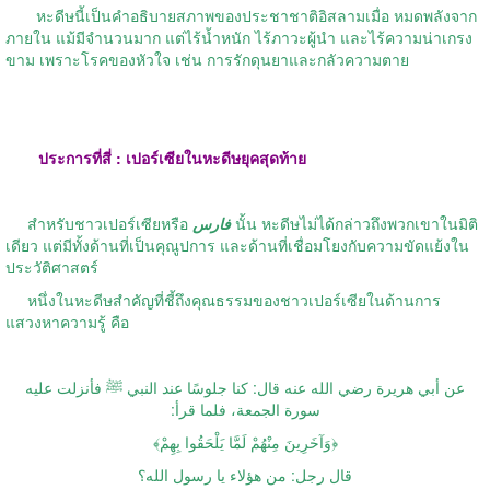
หะดีษนี้เป็นคำอธิบายสภาพของประชาชาติอิสลามเมื่อ หมดพลังจาก
ภายใน แม้มีจำนวนมาก แต่ไร้น้ำหนัก ไร้ภาวะผู้นำ และไร้ความน่าเกรง
ขาม เพราะโรคของหัวใจ เช่น การรักดุนยาและกลัวความตาย
ประการที่สี่ : เปอร์เซียในหะดีษยุคสุดท้าย
สำหรับชาวเปอร์เซียหรือ
فارس
นั้น หะดีษไม่ได้กล่าวถึงพวกเขาในมิติ
เดียว แต่มีทั้งด้านที่เป็นคุณูปการ และด้านที่เชื่อมโยงกับความขัดแย้งใน
ประวัติศาสตร์
หนึ่งในหะดีษสำคัญที่ชี้ถึงคุณธรรมของชาวเปอร์เซียในด้านการ
แสวงหาความรู้ คือ
عن أبي هريرة رضي الله عنه قال: كنا جلوسًا عند النبي ﷺ فأنزلت عليه
سورة الجمعة، فلما قرأ:
﴿وَآخَرِينَ مِنْهُمْ لَمَّا يَلْحَقُوا بِهِمْ﴾
قال رجل: من هؤلاء يا رسول الله؟