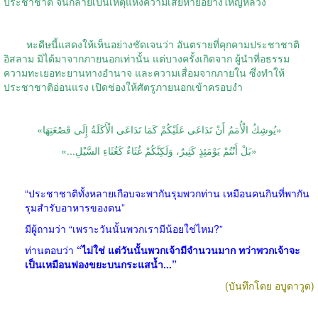
ประชาชาติ จนกลายเป็นเหตุแห่งความเสียหายอย่างใหญ่หลวง
หะดีษนี้แสดงให้เห็นอย่างชัดเจนว่า อันตรายที่คุกคามประชาชาติ
อิสลาม มิได้มาจากภายนอกเท่านั้น แต่บางครั้งเกิดจาก ผู้นำที่อธรรม
ความทะเยอทะยานทางอำนาจ และความเสื่อมจากภายใน ซึ่งทำให้
ประชาชาติอ่อนแรง เปิดช่องให้ศัตรูภายนอกเข้าครอบงำ
«يُوشِكُ الْأُمَمُ أَنْ تَدَاعَى عَلَيْكُمْ كَمَا تَدَاعَى الْأَكَلَةُ إِلَى قَصْعَتِهَا»
«بَلْ أَنْتُمْ يَوْمَئِذٍ كَثِيرٌ، وَلَكِنَّكُمْ غُثَاءٌ كَغُثَاءِ السَّيْلِ...»
“ประชาชาติทั้งหลายเกือบจะพากันรุมพวกท่าน เหมือนคนกินที่พากัน
รุมสำรับอาหารของตน”
มีผู้ถามว่า “เพราะวันนั้นพวกเรามีน้อยใช่ไหม?”
ท่านตอบว่า
“ไม่ใช่ แต่วันนั้นพวกเจ้ามีจำนวนมาก ทว่าพวกเจ้าจะ
เป็นเหมือนฟองขยะบนกระแสน้ำ...”
(บันทึกโดย อบูดาวูด)