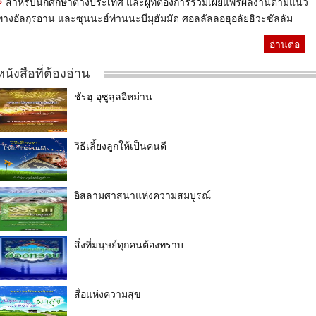
สำหรับนักศึกษาต่างประเทศ และผู้ที่ต้องการร่วมเผยแพร่ผลงานตามแนว
ทางอัลกุรอาน และซุนนะฮ์ท่านนะบีมุฮัมมัด ศอลลัลลอฮุอลัยฮิวะซัลลัม
อ่านต่อ
หนังสือที่ต้องอ่าน
ชัรฮุ อุซูลุลอีหม่าน
วิธีเลี้ยงลูกให้เป็นคนดี
อิสลามศาสนาแห่งความสมบูรณ์
สิ่งที่มนุษย์ทุกคนต้องทราบ
สื่อแห่งความสุข