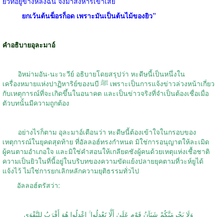
ยิวที่อยู่ข้างหลังฉัน จงมาสังหารเขาเสีย
ยกเว้นต้นฆ็อรก็อด เพราะมันเป็นต้นไม้ของยิว”
คำอธิบายอุละมาอ์
อิหม่ามอัน-นะวะวีย์ อธิบายโดยสรุปว่า หะดีษนี้เป็นหนึ่งใน
เครื่องหมายแห่งปาฏิหาริย์ของนบี ﷺ เพราะเป็นการแจ้งข่าวล่วงหน้าเกี่ยว
กับเหตุการณ์ที่จะเกิดขึ้นในอนาคต และเป็นข่าวจริงที่จำเป็นต้องเชื่อเมื่อ
ตัวบทนั้นมีความถูกต้อง
อย่างไรก็ตาม อุละมาอ์เตือนว่า หะดีษนี้ต้องเข้าใจในกรอบของ
เหตุการณ์ในยุคดสุดท้าย ที่อัลลอฮ์ทรงกำหนด มิใช่การอนุญาตให้ละเมิด
ผู้คนตามอำเภอใจ และมิใช่คำสอนให้เกลียดชังผู้คนด้วยเหตุแห่งเชื้อชาติ
ความเป็นยิวในที่นี้อยู่ในบริบทของความขัดแย้งปลายยุคตามที่วะห์ยูได้
แจ้งไว้ ไม่ใช่การยกเลิกหลักความยุติธรรมทั่วไป
อัลลอฮ์ตรัสว่า:
وَلَا يَجْرِمَنَّكُمْ شَنَآنُ قَوْمٍ عَلَىٰ أَلَّا تَعْدِلُوا ۚ اعْدِلُوا هُوَ أَقْرَبُ لِلتَّقْوَى