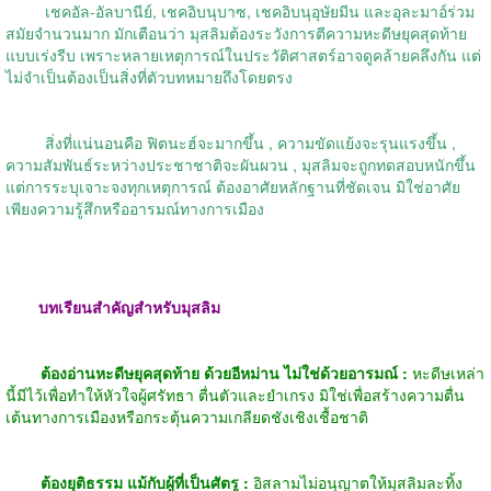
เชคอัล-อัลบานีย์, เชคอิบนุบาซ, เชคอิบนุอุษัยมีน และอุละมาอ์ร่วม
สมัยจำนวนมาก มักเตือนว่า มุสลิมต้องระวังการตีความหะดีษยุคสุดท้าย
แบบเร่งรีบ เพราะหลายเหตุการณ์ในประวัติศาสตร์อาจดูคล้ายคลึงกัน แต่
ไม่จำเป็นต้องเป็นสิ่งที่ตัวบทหมายถึงโดยตรง
สิ่งที่แน่นอนคือ ฟิตนะฮ์จะมากขึ้น , ความขัดแย้งจะรุนแรงขึ้น ,
ความสัมพันธ์ระหว่างประชาชาติจะผันผวน , มุสลิมจะถูกทดสอบหนักขึ้น
แต่การระบุเจาะจงทุกเหตุการณ์ ต้องอาศัยหลักฐานที่ชัดเจน มิใช่อาศัย
เพียงความรู้สึกหรืออารมณ์ทางการเมือง
บทเรียนสำคัญสำหรับมุสลิม
ต้องอ่านหะดีษยุคสุดท้าย ด้วยอีหม่าน ไม่ใช่ด้วยอารมณ์ :
หะดีษเหล่า
นี้มีไว้เพื่อทำให้หัวใจผู้ศรัทธา ตื่นตัวและยำเกรง มิใช่เพื่อสร้างความตื่น
เต้นทางการเมืองหรือกระตุ้นความเกลียดชังเชิงเชื้อชาติ
ต้องยุติธรรม แม้กับผู้ที่เป็นศัตรู :
อิสลามไม่อนุญาตให้มุสลิมละทิ้ง