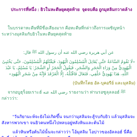
ประการที่หนึ่ง : ยิวในหะดีษยุคสุดท้าย
จุดจบคือ ถูกมุสลิมกวาดล้าง
ในบรรดาหะดีษที่มีชื่อเสียงมาก คือหะดีษที่กล่าวถึงการเผชิญหน้า
ระหว่างมุสลิมกับยิวในหะดีษยุคสุดท้าย
عن أبي هريرة رضي الله عنه أن رسول الله ﷺ قال:
«لَا تَقُومُ السَّاعَةُ حَتَّى يُقَاتِلَ الْمُسْلِمُونَ الْيَهُودَ، فَيَقْتُلَهُمُ الْمُسْلِمُونَ، حَتَّى يَخْتَبِئَ
الْيَهُودِيُّ مِنْ وَرَاءِ الْحَجَرِ وَالشَّجَرِ، فَيَقُولُ الْحَجَرُ أَوِ الشَّجَرُ: يَا مُسْلِمُ، يَا عَبْدَ
اللَّهِ، هَذَا يَهُودِيٌّ خَلْفِي، فَتَعَالَ فَاقْتُلْهُ، إِلَّا الْغَرْقَدَ فَإِنَّهُ مِنْ شَجَرِ الْيَهُودِ»
(บันทึกโดย อัล-บุคอรีย์ และมุสลิม)
จากอบูฮุร็อยเราะฮ์ رضي الله عنه รายงานว่า ท่านรอซูลุลลอฮ์ ﷺ
กล่าวว่า:
“วันกิยามะห์จะยังไม่เกิดขึ้น จนกว่ามุสลิมจะสู้รบกับยิว แล้วมุสลิมจะ
สังหารพวกเขา จนยิวคนหนึ่งไปหลบอยู่หลังหินและต้นไม้
แล้วหินหรือต้นไม้นั้นจะกล่าวว่า โอ้มุสลิม โอบ่าวของอัลลอฮ์ นี่คือ