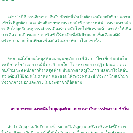
อย่างไรก็ดี การศึกษาหะดีษในหัวข้อนี้จำเป็นต้องอาศัย หลักวิชา ความ
เข้าใจที่ถูกต้อง
และคำอธิบายของบรรดานักวิชาการสลัฟ
เพราะหากนำ
หะดีษไปผูกกับเหตุการณ์การเมืองร่วมสมัยโดยไม่พิเคราะห์
อาจทำให้เกิด
การตีความเกินขอบเขต หรือทำให้หะดีษซึ่งมีเป้าหมายเพื่อเตือนสติผู้
ศรัทธา กลายเป็นเพียงเครื่องมือวิเคราะห์ข่าวโลกเท่านั้น
อิสลามมิได้สอนให้มุสลิมหมกมุ่นอยู่กับการชี้นิ้วว่า “ใครคือฝ่ายนั้นใน
หะดีษ” หรือ “เหตุการณ์นี้ตรงกับบทใด” โดยละเลยการปฏิรูปตนเอง ตรง
กันข้าม หะดีษที่กล่าวถึงยุคสุดท้าย มีหน้าที่สำคัญในการ ปลุกหัวใจให้ตื่น
ตัว เตือนให้ยึดมั่นในศาสนา และสอนให้ระวังฟิตนะฮ์ ที่จะถาโถมเข้ามา
ทั้งจากภายนอกและภายในประชาชาติอิสลาม
ความหมายของหะดีษในยุคสุดท้าย และกรอบในการทำความเข้าใจ
คำว่า สัญญาณวันกิยามะห์
หมายถึงสัญญาณหรือเครื่องบ่งชี้ถึงการ
ใกล้มาถึงของวันกิยามะห์ ซึ่งมีทั้งสัญญาณเล็กและสัญญาณใหญ่ บรรดา