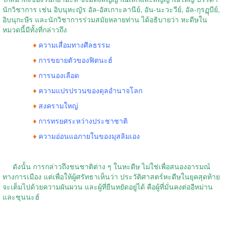
นักวิชาการ เช่น อิบนุหะญัร อัล-อัสเกาะลานีย์, อัน-นะวะวีย์, อัล-กุรฏุบีย์,
อิบนุกะษีร และนักวิชาการร่วมสมัยหลายท่าน ได้อธิบายว่า หะดีษใน
หมวดนี้มีทั้งที่กล่าวถึง
♦
ความเสื่อมทางศีลธรรม
♦
การขยายตัวของฟิตนะฮ์
♦
การนองเลือด
♦
ความแปรปรวนของดุลอำนาจโลก
♦
สงครามใหญ่
♦
การทรยศระหว่างประชาชาติ
♦
ความอ่อนแอภายในของมุสลิมเอง
ดังนั้น การกล่าวถึงชนชาติต่าง ๆ ในหะดีษ ไม่ใช่เพื่อสนองอารมณ์
ทางการเมือง แต่เพื่อให้ผู้ศรัทธาเห็นว่า ประวัติศาสตร์หะดีษในยุคสุดท้าย
จะเต็มไปด้วยความผันผวน และผู้ที่ยืนหยัดอยู่ได้ คือผู้ที่มั่นคงต่ออีหม่าน
และซุนนะฮ์