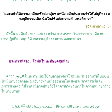
“และอย่าให้ความเกลียดชังต่อกลุ่มชนหนึ่ง ผลักดันพวกเจ้าให้ไม่ยุติธรรม
จงยุติธรรมเถิด นั่นใกล้ชิดต่อความยำเกรงยิ่งกว่า”
(อัล-มาอิดะฮ์: 8)
ดังนั้น มุสลิมต้องแยกแยะระหว่าง การศรัทธาในข่าวจากหะดีษ กับ
การปฏิบัติต่อมนุษย์ด้วยความยุติธรรมตามหลักศาสนา
ประการที่สอง : โรมันในหะดีษยุคสุดท้าย
คำว่า
الروم
ในหะดีษ เดิมใช้กับอาณาจักรโรมันตะวันออกหรือไบแซน
ไทน์ แต่บรรดาอุละมาอ์บางท่านเมื่ออธิบายในเชิงประวัติศาสตร์และ
ภูมิรัฐศาสตร์ ก็ชี้ว่าคำนี้อาจมีนัยถึงโลกคริสต์ตะวันตกในความหมายกว้าง
ในบางบริบท
عن ذي مخبر رضي الله عنه قال: سمعت رسول الله ﷺ يقول: