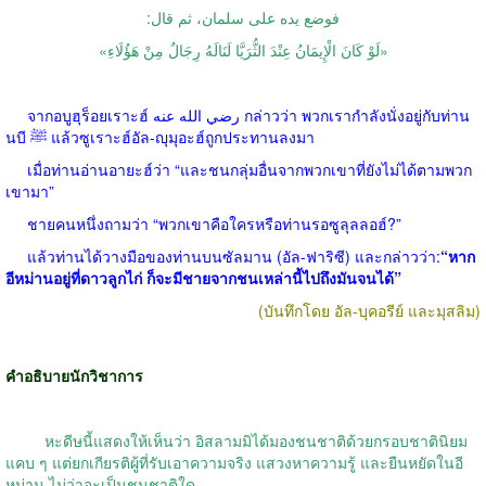
فوضع يده على سلمان، ثم قال:
«لَوْ كَانَ الْإِيمَانُ عِنْدَ الثُّرَيَّا لَنَالَهُ رِجَالٌ مِنْ هَؤُلَاءِ»
จากอบูฮุร็อยเราะฮ์ رضي الله عنه กล่าวว่า พวกเรากำลังนั่งอยู่กับท่าน
นบี ﷺ แล้วซูเราะฮ์อัล-ญุมุอะฮ์ถูกประทานลงมา
เมื่อท่านอ่านอายะฮ์ว่า “และชนกลุ่มอื่นจากพวกเขาที่ยังไม่ได้ตามพวก
เขามา”
ชายคนหนึ่งถามว่า “พวกเขาคือใครหรือท่านรอซูลุลลอฮ์?”
แล้วท่านได้วางมือของท่านบนซัลมาน (อัล-ฟาริซี) และกล่าวว่า:
“หาก
อีหม่านอยู่ที่ดาวลูกไก่ ก็จะมีชายจากชนเหล่านี้ไปถึงมันจนได้”
(บันทึกโดย อัล-บุคอรีย์ และมุสลิม)
คำอธิบายนักวิชาการ
หะดีษนี้แสดงให้เห็นว่า อิสลามมิได้มองชนชาติด้วยกรอบชาตินิยม
แคบ ๆ แต่ยกเกียรติผู้ที่รับเอาความจริง แสวงหาความรู้ และยืนหยัดในอี
หม่าน ไม่ว่าจะเป็นชนชาติใด