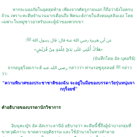
หากจะมองภัยในยุคสุดท้าย เพียงจากศัตรูภายนอก ก็ถือว่ายังไม่ครบ
ถ้วน เพราะหะดีษจำนวนมากเตือนถึง ฟิตนะฮ์ภายในสังคมมุสลิมเอง โดย
เฉพาะในหมู่ชาวอาหรับและผู้นำของพวกเขา
عن أبي هريرة رضي الله عنه قال: قال رسول الله ﷺ:
«هَلَاكُ أُمَّتِي عَلَى يَدَيْ غِلْمَةٍ مِنْ قُرَيْشٍ»
(บันทึกโดย อัล-บุคอรีย์)
จากอบูฮุร็อยเราะฮ์ رضي الله عنه กล่าวว่า ท่านรอซูลุลลอฮ์ ﷺ กล่าว
ว่า:
“ความพินาศของประชาชาติของฉัน จะอยู่ในมือของบรรดาวัยรุ่นหนุ่มจา
กกุร็อยช์”
คำอธิบายของบรรดานักวิชาการ
อิบนุหะญัร อัล-อัสเกาะลานีย์ อธิบายว่า หะดีษนี้ชี้ถึงผู้นำบางกลุ่มที่
ขาดวุฒิภาวะ ขาดความยุติธรรม และใช้อำนาจในทางทำลาย