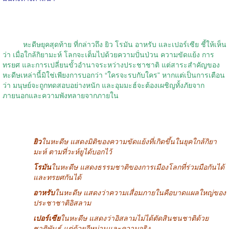
หะดีษยุคสุดท้าย ที่กล่าวถึง ยิว โรมัน อาหรับ และเปอร์เซีย ชี้ให้เห็น
ว่า เมื่อใกล้กิยามะห์ โลกจะเต็มไปด้วยความปั่นป่วน ความขัดแย้ง การ
ทรยศ และการเปลี่ยนขั้วอำนาจระหว่างประชาชาติ แต่สาระสำคัญของ
หะดีษเหล่านี้มิใช่เพียงการบอกว่า “ใครจะรบกับใคร” หากแต่เป็นการเตือน
ว่า มนุษย์จะถูกทดสอบอย่างหนัก และอุมมะฮ์จะต้องเผชิญทั้งภัยจาก
ภายนอกและความพังทลายจากภายใน
ยิว
ในหะดีษ แสดงมิติของความขัดแย้งที่เกิดขึ้นในยุคใกล้กิยา
มะห์ ตามที่วะห์ยูได้บอกไว้
โรมัน
ในหะดีษ แสดงธรรมชาติของการเมืองโลกที่ร่วมมือกันได้
และทรยศกันได้
อาหรับ
ในหะดีษ แสดงว่าความเสื่อมภายในคือบาดแผลใหญ่ของ
ประชาชาติอิสลาม
เปอร์เซีย
ในหะดีษ แสดงว่าอิสลามไม่ได้ตัดสินชนชาติด้วย
ชาติพันธุ์ แต่ด้วยอีหม่านและความจริง