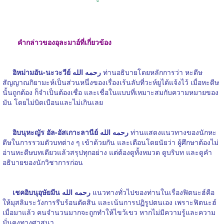
คำกล่าวของอุละมาอ์ที่เกี่ยวข้อง
อิหม่ามอัน-นะวะวีย์ رحمه الله
ท่านอธิบายโดยหลักการว่า หะดีษ
สัญญาณกิยามะห์เป็นส่วนหนึ่งของเรื่องเร้นลับที่วะห์ยูได้แจ้งไว้ เมื่อหะดีษ
นั้นถูกต้อง ก็จำเป็นต้องเชื่อ และเชื่อในแบบที่เหมาะสมกับความหมายของ
มัน โดยไม่บิดเบือนและไม่เกินเลย
อิบนุหะญัร อัล-อัสเกาะลานีย์ رحمه الله
ท่านแสดงแนวทางของนักหะ
ดีษในการรวมตัวบทต่าง ๆ เข้าด้วยกัน และเตือนโดยนัยว่า ผู้ศึกษาต้องไม่
อ่านหะดีษบทเดียวแล้วสรุปทุกอย่าง แต่ต้องดูทั้งหมวด ดูบริบท และดูคำ
อธิบายของนักวิชาการก่อน
เชคอิบนุอุษัยมีน رحمه الله
แนวทางทั่วไปของท่านในเรื่องฟิตนะฮ์คือ
ให้มุสลิมระวังการรีบร้อนตัดสิน และเน้นการปฏิรูปตนเอง เพราะฟิตนะฮ์
เมื่อมาแล้ว คนจำนวนมากจะถูกทำให้ไขว้เขว หากไม่มีความรู้และความ
มั่นคงทางศาสนา