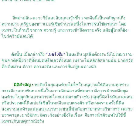
อิหม่ามอัน-นะวะวีย์และอิบนุหะญัรชี้ว่า หะดีษนี้เป็นหลักฐานถึง
ความประเสริฐของชาวเปอร์เซียจำนวนหนึ่งในการรับใช้ศาสนา โดย
เฉพาะในด้านวิชาการ ความรู้ และการเข้าถึงความจริง แม้อยู่ไกลก็ยัง
ไขว่คว้ามันจนได้
ดังนั้น เมื่อกล่าวถึง
“เปอร์เซีย”
ในหะดีษ มุสลิมต้องระวังไม่เหมารวม
ชนชาติหนึ่งว่าดีทั้งหมดหรือเลวทั้งหมด เพราะในหลักอิสลามนั้น มาตรวัด
คือ อีหม่าน ตักวา ความจริง และการยืนอยู่บนทางนำ
มิติสำคัญ :
หะดีษในยุคสุดท้ายไม่ใช่ใบอนุญาตให้ตีความทุกข่าว
การเมืองแบบฟันธง หนึ่งในความผิดพลาดที่พบมาก คือการนำหะดีษยุด
สุดท้าย ไปผูกกับสถานการณ์โลกแบบตายตัว เช่น กลุ่มนี้คือโรมันแน่นอน
หรือประเทศนี้คือเปอร์เซียในหะดีษแบบตรงตัว หรือสงครามครั้งนี้คือ
สงครามสุดท้ายแน่นอน แนวทางเช่นนี้ขัดกับมารยาททางวิชาการ เพราะ
บรรดาอุละมาอ์มักระมัดระวังอย่างยิ่งในเรื่อง
คือการนำตัวบทไปใช้ชี้
เฉพาะกับเหตุการณ์จริง