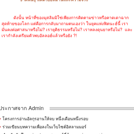
ดังนั้น หน้าที่ของมุสลิมมิใช่เพียงการติดตามข่าวหรือคาดเดาฉาก
สุดท้ายของโลก แต่คือการกลับมาถามตนเองว่า ในยุคแห่งฟิตนะฮ์นี้ เรา
มั่นคงต่อศาสนาหรือไม่? เรายุติธรรมหรือไม่? เราหลงดุนยาหรือไม่?
และ
เรากำลังเตรียมตัวพบอัลลอฮ์แล้วหรือยัง ?!
ประกาศจาก Admin
โครงการอ่านอัลกุรอานให้จบ หนึ่งเดือนหนึ่งรอบ
ร่วมเขียนบทความเพื่อลงในเว็บไซต์อิสลามมอร์