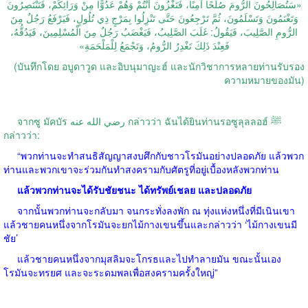
«سَتُصَالِحُونَ الرُّومَ صُلْحًا آمِنًا، فَتَغْزُونَ أَنْتُمْ وَهُمْ عَدُوًّا مِنْ وَرَائِكُمْ، فَتَنْتَصِرُونَ
وَتَغْنَمُونَ وَتَسْلَمُونَ، ثُمَّ تَرْجِعُونَ حَتَّى تَنْزِلُوا بِمَرْجٍ ذِي تُلُولٍ، فَيَرْفَعُ رَجُلٌ مِنَ
الرُّومِ الصَّلِيبَ، فَيَقُولُ: غَلَبَ الصَّلِيبُ، فَيَغْضَبُ رَجُلٌ مِنَ الْمُسْلِمِينَ، فَيَدُقُّهُ،
فَعِنْدَ ذَلِكَ تَغْدِرُ الرُّومُ، وَتَجْمَعُ لِلْمَلْحَمَةِ»
(บันทึกโดย อบูดาวูด และอิบนุมาญะฮ์ และนักวิชาการหลายท่านรับรอง
ความหมายของมัน)
จากซู มัคบัร رضي الله عنه กล่าวว่า ฉันได้ยินท่านรอซูลุลลอฮ์ ﷺ
กล่าวว่า:
“พวกท่านจะทำสนธิสัญญาสงบศึกกับชาวโรมันอย่างปลอดภัย แล้วพวก
ท่านและพวกเขาจะร่วมกันทำสงครามกับศัตรูที่อยู่เบื้องหลังพวกท่าน
แล้วพวกท่านจะได้รับชัยชนะ ได้ทรัพย์เชลย และปลอดภัย
จากนั้นพวกท่านจะกลับมา จนกระทั่งลงพัก ณ ทุ่งแห่งหนึ่งที่มีเนินเขา
แล้วชายคนหนึ่งจากโรมันจะยกไม้กางเขนขึ้นและกล่าวว่า ‘ไม้กางเขนมี
ชัย’
แล้วชายคนหนึ่งจากมุสลิมจะโกรธและไปทำลายมัน ขณะนั้นเอง
โรมันจะทรยศ และจะระดมพลเพื่อสงครามครั้งใหญ่”