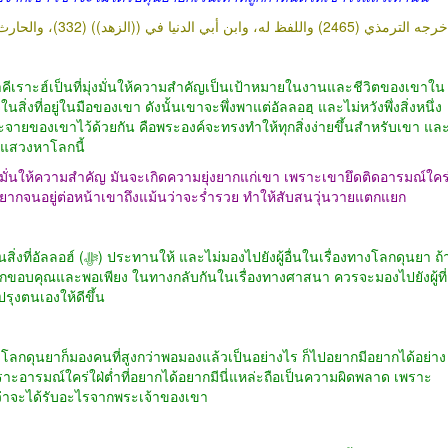
جه الترمذي (2465) واللفظ له، وابن أبي الدنيا في ((الزهد)) (332)، والحارث في ((المسند)) (1092
่งที่อยู่ในมือของเขา ดังนั้นเขาจะพึ่งพาแต่อัลลอฮฺ และไม่หวังพึ่งสิ่งหนึ่ง
ะจายของเขาไว้ด้วยกัน คือพระองค์จะทรงทำให้ทุกสิ่งง่ายขึ้นสำหรับเขา แล
่แสวงหาโลกนี้
่งมั่นให้ความสำคัญ มันจะเกิดความยุ่งยากแก่เขา เพราะเขายึดติดอารมณ์ใคร
มยากจนอยู่ต่อหน้าเขาถึงแม้นว่าจะร่ำรวย ทำให้สับสนวุ่นวายแตกแยก
ื่นในเรื่องทางโลกดุนยา ถ้า
รู้สึกขอบคุณและพอเพียง ในทางกลับกันในเรื่องทางศาสนา ควรจะมองไปยังผู้ที่
รุงตนเองให้ดีขึ้น
ดุนยาก็มองคนที่สูงกว่าพอมองแล้วเป็นอย่างไร ก็ไปอยากมีอยากได้อย่าง
าะอารมณ์ใคร่ใฝ่ต่ำที่อยากได้อยากมีนี่แหล่ะถือเป็นความผิดพลาด เพราะ
ว่าจะได้รับอะไรจากพระเจ้าของเขา