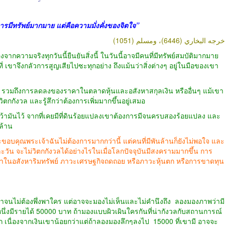
่การมีทรัพย์มากมาย แต่คือความมั่งคั่งของจิตใจ”
خرجه البخاري (6446)، ومسلم (1051
วามจริงทุกวันนี้ยืนยันสิ่งนี้ ในวันนี้อาจมีคนที่มีทรัพย์สมบัติมากมาย
เขาจึงกลัวการสูญเสียไปซะทุกอย่าง ถึงแม้นว่าสิ่งต่างๆ อยู่ในมือของเขา
มถึงการลดลงของราคาในตลาดหุ้นและอสังหาสกุลเงิน หรืออื่นๆ แม้เขา
ิตกกังวล และรู้สึกว่าต้องการเพิ่มมากขึ้นอยู่เสมอ
้ามันไว้ จากที่เคยมีที่ดินร้อยแปลงเขาต้องการมีจนครบสองร้อยแปลง และ
ล้าน
จะขอบคุณพระเจ้าฉันไม่ต้องการมากกว่านี้ แต่คนที่มีพันล้านก็ยังไม่พอใจ และ
่ละวัน จะไม่วิตกกังวลได้อย่างไรในเมื่อโลกปัจจุบันมีสงครามมากขึ้น การ
คาในอสังหาริมทรัพย์ ภาวะเศรษฐกิจถดถอย หรือภาวะหุ้นตก หรือการขาดทุน
ไม่ต้องพึ่งพาใคร แต่อาจจะมองไม่เห็นและไม่คำนึงถึง
ลองมองภาพว่ามี
ึ่งมีรายได้ 50000 บาท ถ้ามองแบบผิวเผินใครกันที่น่ากังวลกับสถานการณ์
เนื่องจากเงินเขาน้อยกว่าแต่ถ้าลองมองลึกๆลงไป 15000 ที่เขามี อาจจะ