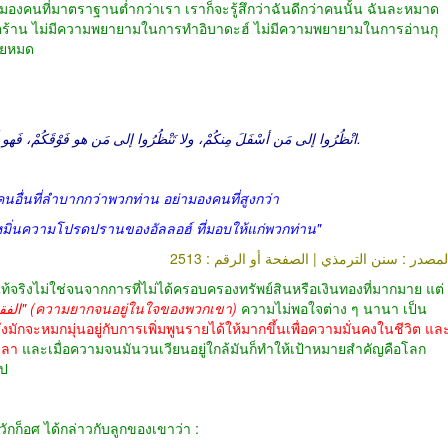
ที่มาตราฐานต่ำกว่าเรา เราก็จะรู้สึกว่าฉันดีกว่าคนนั้น ฉันละหมาด
ียจคร้าน ไม่มีความพยายามในการทำอิบาดะฮ์ ไม่มีความพยายามในการอ่านกุ
สียหมด
انْظُرُوا إلى مَن أسْفَلَ مِنكُمْ، ولا تَنْظُرُوا إلى مَن هو فَوْقَكُمْ، فَهو أجْدَرُ
.
นอื่นที่ลำบากกว่าพวกท่าน อย่ามองคนที่สูงกว่า
หมิ่นความโปรดปรานของอัลลอฮ์ ที่มอบให้แก่พวกท่าน"
2513
المصدر : سنن الترمذي | الصفحة أو الرقم 
ิงไม่ใช่จนจากการที่ไม่ได้ครอบครองทรัพย์สินหรือเงินทองที่มากมาย แต่
"الفقر في قلوبهم" (ความยากจนอยู่ในใจของพวกเขา)
ความไม่พอใจต่าง ๆ นานา เป็น
ึงมักจะหมกมุ่นอยู่กับการเพิ่มพูนรายได้ให้มากขึ้นเพื่อความมั่นคงในชีวิต แล
วลา
และเมื่อความจนมันวนเวียนอยู่ใกล้มันก็ทำให้เป้าหมายสำคัญคือโลก
ไป
กก็อศ ได้กล่าวกับลูกของเขาว่า :