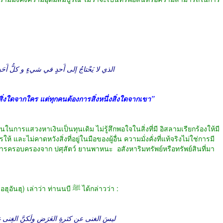
الذي لا يَحْتاجُ إلى أَحدٍ في شيءٍ و كلُّ أَحَدٍ مُحْتاجٌ إليه
ึ่งสิ่งใดจากใคร แต่ทุกคนต้องการสิ่งหนึ่งสิ่งใดจากเขา”
ารแสวงหาเงินเป็นทุนเดิม ไม่รู้สึกพอใจในสิ่งที่มี อิสลามเรียกร้องให้มี
 และไม่คาดหวังสิ่งที่อยู่ในมือของผู้อื่น ความมั่งคั่งที่แท้จริงไม่ใช่การมี
ป็นการครอบครองจาก ปศุสัตว์ ยานพาหนะ อสังหาริมทรัพย์หรือทรัพย์สินที่มา
หะดีษรายงานจาก อบี ฮุร็อยเราะฮ์ (ร่อฎิยัลลอฮุอันฮุ) เล่าว่า ท่านนบี ﷺ ได้กล่าวว่า :
ليسَ الغنى عن كثرةِ العَرَضِ ولَكنَّ الغِنى غ