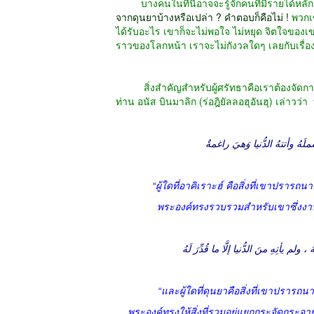
บางคนในที่นี้อาจจะรู้จักคนที่มีรายได้หลักล
จากดุนยาบ้างหรือเปล่า ? คำตอบก็คือไม่ !
พวกเข
ได้รับอะไร เขาก็จะไม่พอใจ ไม่หยุด จิตใจของเ
ราวของโลกหน้า เราจะไม่กังวลใดๆ เลยกับเรื่อ
สิ่งสำคัญสำหรับผู้ศรัทธาคือเราต้องจัดกา
“ผู้ใดที่อาคิเราะฮ์ คือสิ่งที่เขาปรา
พระองค์ทรงรวบรวมสำหรับเขาซึ่งงานต
م يأتِهِ منَ الدُّنيا إلَّا ما قُدِّرَ لَهُ
“และผู้ใดที่ดุนยาคือสิ่งที่เขาปรารถ
พระองค์ทรงให้สิ่งที่รวมอยู่แยกกระจัดกระจาย