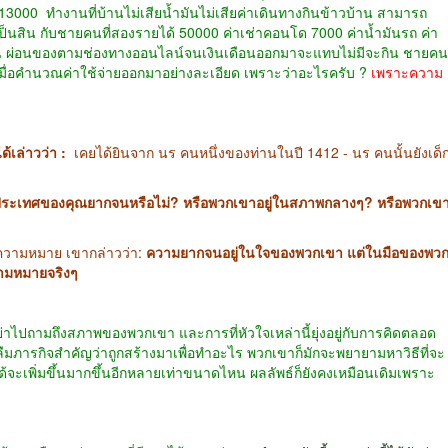
 13000 ทำงานที่บ้านไม่เสียน้ำมันไม่เสียค่าเดินทางกินข้าวบ้าน สามารถ
้เป็นสิน กับชายคนที่สองรายได้ 50000 ค่าเช่าคอนโด 7000 ค่าน้ำมันรถ ค่า
โฟน ผ่อนของตามช่องทางออนไลน์จนเงินเดือนออกมาจะแทบไม่มีจะกิน ชายคน
วลเมื่อคำนวณค่าใช้จ่ายออกมาอย่างละเอียด เพราะว่าอะไรครับ ?
เพราะความ
่งชัยคฺ คอลิด อัซซับต์ حفظه الله ได้เล่าวว่า :
เคยได้ยินจาก นร คนหนึ่งของท่านในปี 1412 - นร คนนั้นยังเด็
ะเทศของคุณยากจนหรือไม่? หรือพวกเขาอยู่ในสภาพกลางๆ? หรือพวกเข
วามหมาย เขากล่าวว่า:
ความยากจนอยู่ในใจของพวกเขา แต่ในมือของพว
ีความหมายจริงๆ
มถึงสภาพของพวกเขา และการที่หัวใจเหล่านี้ยุ่งอยู่กับการคิดตลอด
งลืมภารกิจสำคัญว่าถูกสร้างมาเพื่อทำอะไร พวกเขาก็มักจะพยายามหาวิธีที่จะ
ด้จะเพิ่มขึ้นมากขึ้นอีกหลายเท่าขนาดไหน ผลลัพธ์ก็ยังคงเหมือนเดิมเพราะ