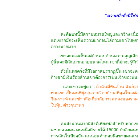
“ความมั่งคั่งมิใช
หะดีษบทนี้มีความหมายใหญ่และกว้าง เนื่องจากค
แต่เขาก็มักจะเห็นความยากจนไล่ตามเขาไปทุกที่ 
อย่างมากมาย
เขาจะมองเห็นแต่ด้านลบด้านความสูญเสีย รว
ผู้นั้นจะมีเงินมากมายขนาดไหน เขาก็มักจะรู้สึกว
ดังนั้นทุกครั้งที่มีโอกาสปรากฏขึ้น เขาจะคว
ถ้าเขามีเงินร้อยล้านเขาต้องการเป็นเจ้าของพัน
และเขาจะพูดว่า:
ถ้าฉันมีพันล้าน ฉันก็
พวกเขาเป็นคนที่ยุ่งวุ่นวายวิตกกังวลที่สุดในแต
วิเคราะห์ และข่าวลือเกี่ยวกับการลดลงของรา
ในหุ้น ต่างๆนานา
คนจำนวนมากมีสิ่งที่เพียงพอสำหรับพวกเขาจน
คชายสองคน คนหนึ่งมีรายได้ 15000 กับอีกคนหน
การเงินในปัจจุบัน แน่นอนคำตอบคือชายคนแรก 