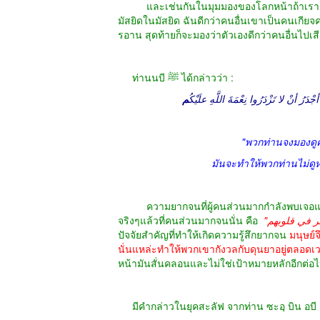
และเช่นกันในมุมมองของโลกหน้าถ้าเรามองคน
มัสยิดในมัสยิด ฉันดีกว่าคนอื่นเขาเป็นคนเก
รอาน สุดท้ายก็จะมองว่าตัวเองดีกว่าคนอื่นไปเ
ท่านนบี ﷺ ได้กล่าวว่า :
 أنْ لا تَزْدَرُوا نِعْمَةَ اللَّهِ علَيْكُ
م
"พวกท่านจงมองดูค
มันจะทำให้พวกท่านไม่ดู
ความยากจนที่ผู้คนส่วนมากกำลังพบเจอแท้จร
จริงๆแล้วที่คนส่วนมากจนนั่น คือ
ปัจจัยสำคัญที่ทำให้เกิดความรู้สึกยากจน
มนุษย์จ
นั่นแหล่ะทำให้พวกเขากังวลกับดุนยาอยู่ตลอดเ
หน้ามันสั่นคลอนและไม่ใช่เป้าหมายหลักอีกต่อ
มีคำกล่าวในยุคสะลัฟ จากท่าน ซะอฺ บิน อบี วั