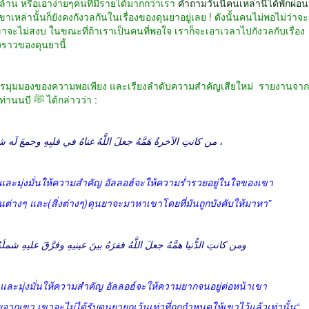
้าน หรือเอาง่ายๆคนที่มีรายได้มากกว่าเรา
คำถามวันนี้คนเหล่านี้ได้พักผ่อน
าเหล่านั้นก็ยังคงกังวลกันในเรื่องของดุนยาอยู่เลย ! ดังนั้นคนไม่พอไม่ว่าจะ
ขาจะไม่สงบ ในขณะที่ถ้าเราเป็นคนที่พอใจ เราก็จะเอาเวลาไปกังวลกับเรื่อง
งราวของดุนยานี้
รมุมมองของความพอเพียง และเรียงลำดับความสำคัญเสียใหม่ รายงานจาก
ท่าน อนัส บินมาลิก (ร่อฎิยัลลอฮุอันฮุ) เล่าวว่า ท่านนบี ﷺ ได้กล่าวว่า :
‎من كانتِ الآخرةُ هَمَّهُ جعلَ اللَّهُ غناهُ في قلبِهِ وجمعَ لَه شملَهُ وأتتهُ الدُّنيا وَهيَ راغمةٌ ،
รถนาและมุ่งมั่นให้ความสำคัญ อัลลอฮ์จะให้ความร่ำรวยอยู่ในใจของเขา
่างๆ และ(สิ่งต่างๆ)ดุนยาจะมาหาเขาโดยที่มันถูกบังคับให้มาหา”
ومن كانتِ الدُّنيا همَّهُ جعلَ اللَّهُ فقرَهُ بينَ عينيهِ وفرَّقَ عليهِ شملَهُ ، ول
นาและมุ่งมั่นให้ความสำคัญ อัลลอฮ์จะให้ความยากจนอยู่ต่อหน้าเขา
จากเขา เขาจะไม่ได้รับดุนยายกเว้นเท่าที่ถูกกำหนดให้เขาไว้แล้วเท่านั้น“