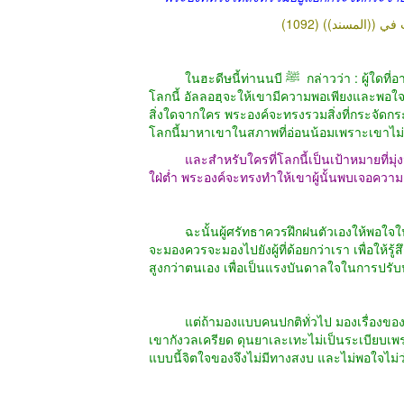
ในฮะดีษนี้ท่านนบี ﷺ กล่าวว่า : ผู้ใดที่อาคีเราะฮ์เป็นที่มุ่งมั่นให้ความสำคัญเป็นเป้าหมายในงานและชีวิตของเขาใน
โลกนี้ อัลลอฮฺจะให้เขามีความพอเพียงและพอใจในสิ
สิ่งใดจากใคร พระองค์จะทรงรวมสิ่งที่กระจัดกร
โลกนี้มาหาเขาในสภาพที่อ่อนน้อมเพราะเขาไม
และสำหรับใครที่โลกนี้เป็นเป้าหมายที่มุ
ใฝ่ต่ำ พระองค์จะทรงทำให้เขาผู้นั้นพบเจอควา
ฉะนั้นผู้ศรัทธาควรฝึกฝนตัวเองให้พอใจในสิ่งที่อัลลอฮ์ (ﷻ) ประทานให้ และไม่มองไปยังผู้อ
จะมองควรจะมองไปยังผู้ที่ด้อยกว่าเรา เพื่อให้
สูงกว่าตนเอง เพื่อเป็นแรงบันดาลใจในการปรับป
แต่ถ้ามองแบบคนปกติทั่วไป มองเรื่องของโลก
เขากังวลเครียด ดุนยาเละเทะไม่เป็นระเบียบเพร
แบบนี้จิตใจของจึงไม่มีทางสงบ และไม่พอใจไม่