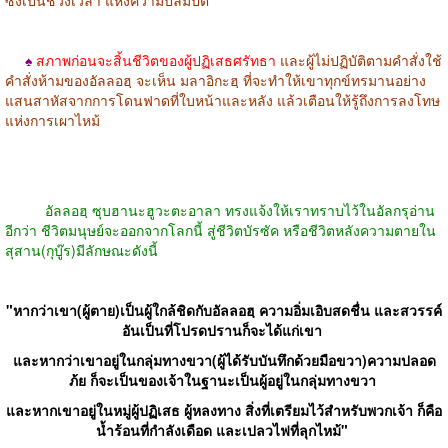
♠
สภาพก่อนจะสิ้นชีวิตของผู้ปฏิเสธศรัทธา
และผู้ไม่ปฏิบัติตามคำสั่งใช้
คำสั่งห้ามของอัลลอฮฺ จะเห็น มลาอิกะฮฺ ที่จะทำให้เขาทุกข์ทรมานอย่าง
แสนสาหัสจากการโดนฟาดที่ใบหน้าและหลัง แล้วเตือนให้รู้ถึงการลงโทษ
แห่งการเผาไหม้
อัลลอฮฺ ซุบฮานะฮูวะตะอาลา ทรงแจ้งให้เราทราบไว้ในอัลกรุอ่าน
อีกว่า ชีวิตมนุษย์จะออกจากโลกนี้ สู่ชีวิตบัรซัค หรือชีวิตหลังความตายใน
สุสาน(กุบู๊ร)มีลักษณะดังนี้
"หากว่าเขา(ผู้ตาย)เป็นผู้ใกล้ชิดกับอัลลอฮฺ ความอิ่มเอิบสดชื่น และสวรรค์
อันเป็นที่โปรดปรานก็จะได้แก่เขา
และหากว่าเขาอยู่ในกลุ่มทางขวา(ผู้ได้รับบันทึกด้วยมือขวา)ความปลอด
ภ้ย ก็จะเป็นของเจ้าในฐานะเป็นผู้อยู่ในกลุ่มทางขวา
และหากเขาอยู่ในหมู่ผู้ปฏิเสธ ผู้หลงทาง สิ่งที่เตรียมไว้สำหรับพวกเจ้า ก็คือ
น้ำร้อนที่กำลังเดือด และเปลวไฟที่ลุกไหม้"