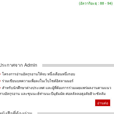
(อัลวากิอะฮฺ : 88 - 94)
ประกาศจาก Admin
โครงการอ่านอัลกุรอานให้จบ หนึ่งเดือนหนึ่งรอบ
ร่วมเขียนบทความเพื่อลงในเว็บไซต์อิสลามมอร์
สำหรับนักศึกษาต่างประเทศ และผู้ที่ต้องการร่วมเผยแพร่ผลงานตามแนว
ทางอัลกุรอาน และซุนนะฮ์ท่านนะบีมุฮัมมัด ศอลลัลลอฮุอลัยฮิวะซัลลัม
อ่านต่อ
หนังสือที่ต้องอ่าน