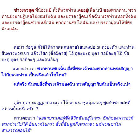
ช่างเลวสุด
พี่น้องนบี ทั้งที่พวกท่านเคยอยู่เพื่อ นบี ของพวกท่าน พวก
ท่านยังมาปฏิเสธไม่ยอมรับฉัน และบรรดาผู้คนเชื่อฉัน พวกท่านทอดทิ้งฉัน
และบรรดาผู้คนช่วยเหลือฉัน พวกท่านขับไล่ฉัน และบรรดาผู้คนให้ที่พัก
พิงแก่ฉัน
ต่อมา ร่อซูล ก็ใช้ให้ลากศพคนตายโยนลงบ่อ ณ ทุ่งบะดัร และท่าน
ยืนตรงพวกเขา แล้วเรียก (ชื่อผู้ตาย) โอ้ อุตะบะอฺ บุตร รอบีอะฮฺ โอ้ ชัย
บะอฺ บุตร รอบีอะฮฺ และคนอื่นๆ
และกล่าวว่า
พวกท่านพบเห็น สิ่งที่พระเจ้าของพวกท่านทรงสัญญา
ไว้กับพวกท่าน เป็นจริงแล้วใช่ไหม?
แท้จริง ฉันพบสิ่งที่พระเจ้าของฉัน ทรงสัญญากับฉันเป็นจริงแน่ๆ
อุม้ร บุตร คอฏฏอบ ถามว่า โอ้ ท่านร่อซูลลุ้ลลอฮฺ พูดกับซากศพที่
เน่าเหม็นหรือครับ ?
ท่านตอบว่า
"ขอสาบานต่อผู้ซึ่งชีวิตฉันอยู่ในพระหัตถ์ของพระองค์
พวกท่านไม่ได้ ยินมากไปกว่า สิ่งที่ฉันพูดถึงพวกเขา แต่พวกเขาไม่
สามารถตอบได้"