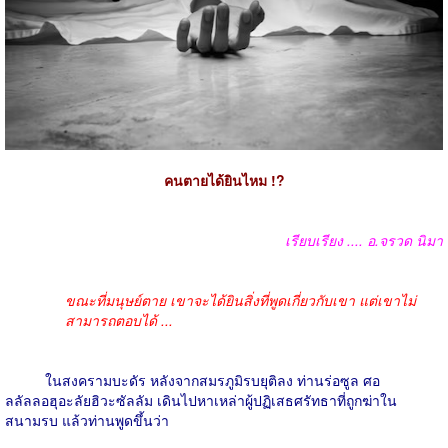
คนตายได้ยินไหม !?
เรียบเรียง .... อ.จรวด นิมา
ขณะที่มนุษย์ตาย เขาจะได้ยินสิ่งที่พูดเกี่ยวกับเขา แต่เขาไม่
สามารถตอบได้ ...
ในสงครามบะดัร หลังจากสมรภูมิรบยุติลง ท่านร่อซูล ศอ
ลลัลลอฮุอะลัยฮิวะซัลลัม เดินไปหาเหล่าผู้ปฏิเสธศรัทธาที่ถูกฆ่าใน
สนามรบ แล้วท่านพูดขึ้นว่า