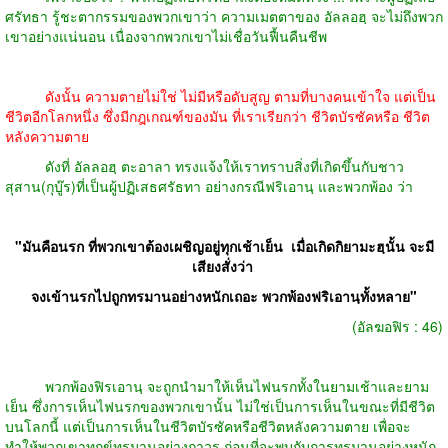
ศรัทธา รู้ชะตากรรมของพวกเขาว่า ความเมตตาของ อัลลอฮฺ จะไม่ถึงพวก
เขาอย่างแน่นอน เนื่องจากพวกเขาไม่เชื่อวันฟื้นคืนชีพ
ดังนั้น ความตายไม่ใช่ ไม่มีหรือดับสูญ ตามที่บางคนเข้าใจ แต่เป็น
ชีวิตอีกโลกหนึ่ง ซึ่งมีกฎเกณฑ์ของมัน ที่เราเรียกว่า ชีวิตบัรซัคหรือ ชีวิต
หลังความตาย
ดังที่ อัลลอฮฺ ตะอาลา ทรงแจ้งให้เราทราบสิ่งที่เกิดขึ้นกับชาว
สุสาน(กุบู๊ร)ที่เป็นผู้ปฏิเสธศรัธทา อย่างกรณีฟริเอานฺ และพวกพ้อง ว่า
"มันคือนรก ที่พวกเขาต้องเผชิญอยู่ทุกเช้าเย็น
เมื่อเกิดกิยามะฮฺนั้น จะมี
เสียงสั่งว่า
จงเข้านรกไปถูกทรมานอย่างหนักเถอะ พวกพ้องฟริเอานฺทั้งหลาย"
(อัลฆอฟิร : 46)
พวกพ้องฟิรเอานฺ จะถูกนำมาให้เห็นไฟนรกทั้งในยามเช้าและยาม
เย็น ซึ่งการเห็นไฟนรกของพวกเขานั้น ไม่ใช่เป็นการเห็นในขณะที่มีชีวิต
บนโลกนี้ แต่เป็นการเห็นในชีวิตบัรซัคหรือชีวิตหลังความตาย เพื่อจะ
ทำให้พวกเขาทุกข์ทรมานอย่างถาวร ก่อนที่จะพบกับการทรมานอย่างหนัก