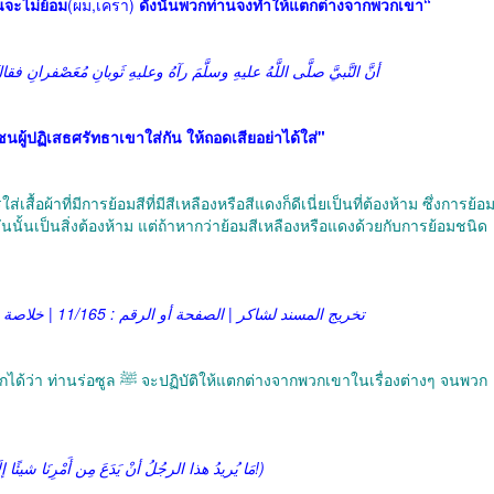
จะไม่ย้อม
(ผม,เครา)
ดังนั้นพวกท่านจงทำให้แตกต่างจากพวกเขา“
أنَّ النَّبيَّ صلَّى اللَّهُ عليهِ وسلَّمَ رآهُ وعليهِ ثَوبانِ مُعَصْفرانِ فقال
่มชนผู้ปฏิเสธศรัทธาเขาใส่กัน ให้ถอดเสียอย่าได้ใส่"
สื้อผ้าที่มีการย้อมสีที่มีสีเหลืองหรือสีแดงก็ดีเนี่ยเป็นที่ต้องห้าม ซึ่งการย้อ
่นนั้นเป็นสิ่งต้องห้าม แต่ถ้าหากว่าย้อมสีเหลืองหรือแดงด้วยกับการย้อมชนิด
تخريج المسند لشاكر | الصفحة أو الرقم : 11/165 | خلاصة حكم المحدث : إسناده صحيح
กต่างจากพวกเขาในเรื่องต่างๆ จนพวก
(مَا يُريدُ هذا الرجُلُ أنْ يَدَعَ مِن أَمْرِنَا شيئًا إلَا خَالَفَنَا فيه!)