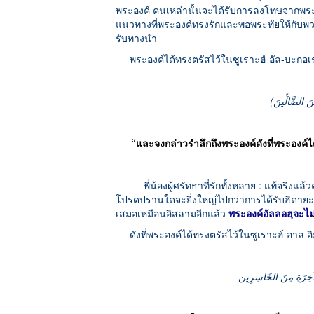
พระองค์ คนเหล่านั้นจะได้รับการลงโทษจากพระอ
แนวทางที่พระองค์ทรงรักและพอพระทัยให้กับพวกเขา
รับทางนำ
พระองค์ได้ทรงตรัสไว้ในซูเราะฮ์ อัล-บะกอเรา
“และจงกล่าวรำลึกถึงพระองค์ดังที่พระองค์ได
พี่น้องผู้ศรัทธาที่รักทั้งหลาย : แท้จริงแ
โปรดปรานใดจะยิ่งใหญ่ไปกว่าการได้รับฮิดายะฮ
เสมอเหมือนอิสลามอีกแล้ว
พระองค์อัลลอฮฺจะไ
ดังที่พระองค์ได้ทรงตรัสไว้ในซูเราะฮ์ อาล อิม
‎ الآخِرَةِ مِنَ الخَاسِرِين