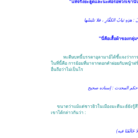
"แท้จริงยะฮูดและนะศอรอพวกเขานั้น
َ : هذِهِ ثيابُ الكفَّارِ ، فلا تلبَسْها
"นี่คือเสื้อผ้าของกลุ
หะดีษบทนี้บรรดาอุลามาอ์ได้ชี้แจงว่าการใส่เ
ในที่นี้คือ การย้อมที่มาจากดอกคำฝอยกับหญ้าฝรั
อื่นถือว่าไม่เป็นไร
ขนาดว่าแม้แต่ชาวยิวในเมืองมะดีนะฮ์ยังรู้สึกได้ว่า ท่านร่อซูล ﷺ จะปฏิบัติให้แต
เขาได้กล่าวกันว่า :