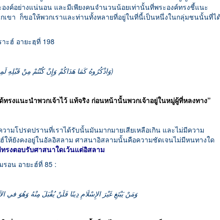
งค์อย่างแน่นอน และมีเพียงคนจำนวนน้อยเท่านั้นที่พระองค์ทรงชี้แนะ
 ก็ขอให้พวกเราและท่านทั้งหลายที่อยู่ในที่นี้เป็นหนึ่งในกลุ่มชนนั้นที่ได
ะฮ์ อายะฮฺที่ 198
‎(وَاذْكُرُوهُ كَمَا هَدَاكُمْ وَإِنْ كُنْتُمْ مِنْ قَبْلِهِ لَمِنَ الضَّالِّينَ)
้ทรงแนะนำพวกเจ้าไว้ แท้จริง ก่อนหน้านั้นพวกเจ้าอยู่ในหมู่ผู้ที่หลงทาง”
ล้วความโปรดปรานที่เราได้รับนั้นมันมากมายเสียเหลือเกิน และไม่มีความ
์ให้ยังคงอยู่ในอัลอิสลาม ศาสนาอิสลามนั้นคือความชัดเจนไม่มีหนทางใด
ม่ทรงตอบรับศาสนาใดเว้นแต่อิสลาม
รอน อายะฮ์ที่ 85 :
وَمَنْ يَبْتَغِ غَيْرَ الإِسْلَامِ دِينًا فَلَنْ يُقْبَلَ مِنْهُ وَهُوَ في 