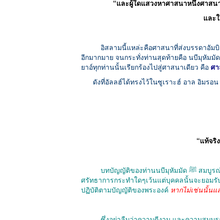
“และผู้ใดแสวงหาศาสนาหนึ่งศาสนาใ
และใ
อิสลามนี้แหล่ะคือศาสนาที่ส่งบรรดาอัมบิยาอ์
อีกมากมาย จนกระทั่งท่านสุดท้ายคือ นบีมุหัมมัด ﷺ แม้นว่าในบทบัญญัติแต่ละยุคสมัยนั้นแตกต่างกันไป แต่ทว่าบรรดาอัม
ยาอ์ทุกท่านนั้นเรียกร้องไปสู่ศาสนาเดียว คือ
ศา
ดังที่อัลลฮ์ได้ทรงไว้ในซูเราะฮ์ อาล อิมรอน อ
“แท้จริ
บทบัญญัติของท่านนบีมุหัมมัด ﷺ สมบูรณ์ที่สุดมาซึ่งมายกเลิกบทบัญญัติก่อนหน้านี้ทั้งหมด อัลลอฮ์จะไม่ยอมรับการ
ศรัทธาการกระทำใดๆเว้นแต่บุคคลนั้นจะยอมรั
ปฏิบัติตามบัญญัติของพระองค์
หากไม่เช่นนั้นแล
ซึ่งอย่าลืมว่าความดีงาม และความสมบูรณ์