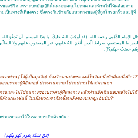
ิจการของชีวิต เพราะบทบัญญัตินั้นครอบคลุมไปหมด และห้ามไม่ให้คล้อยตาม
เป็นทางที่เที่ยงตรง ซึ่งตรงกันข้ามกับแนวทางของผู้ที่ถูกโกรธกริ้วและผู้ที่
ال الإمام الذَّهَبي رحمه الله: (قَد أوجَبَ اللهُ عليكَ -يا هذَا المسلم- أن تَدعُوَ اللهَ كُ
الصراط المستقيمِ، صراطِ الّذين أَنْعَمَ اللهُ عليهِم، غيرِ المغضوبِ عليهِم ولا الضالّين، ف
وهُم حَصَبُ جهنّم؟!)
่าน (โอ้ผู้เป็นมุสลิม) ต้องวิงวอนต่อพระองค์ในวันหนึ่งกับคืนหนึ่งถึง 17
งของบรรดาผู้ที่อัลลอฮ์ ประทานความโปรดปรานให้แก่พวกเขา
กรธและไม่ใช่หนทางของบรรดาผู้ที่หลงทาง แล้วท่านยังเห็นชอบพอใจไปได้
มีลักษณะเช่นนี้ ในเมื่อพวกเขาคือเชื้อเพลิงของนรกญะฮันนัม?”
การเลียนแบบพวกเขาเอาไว้ในหลายหะดีษด้วยกัน :
‎ (مَنْ تَشَبَّهَ بِقَومٍ فَهُوَ مِنْهُم)