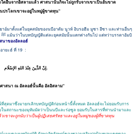
ดอื่นจากอิสลามแล้ว ศาสนานั้นก็จะไม่ถูกรับจากเขาเป็นอันขาด
นปรโลกเขาจะอยู่ในหมู่ผู้ขาดทุน“
มาตั้งแต่ในยุคสมัยของนบีอาดัม นูวห์ อิบรอฮีม มูซา อีซา และท่านอื่นๆ
บิ
สนาของอัลลอฮ์
ายะฮ์ ที่ 19 :
‎ إنّ الدِّينَ عِنْدَ اللهِ الإسْلَام.
งศาสนา ณ อัลลอฮ์นั้นคือ อัลอิสลาม“
บในสถานะของมุหัมมัดว่าเป็นนบีและร่อซูล ยอมรับในสารที่ท่านนำมาและ
้วเขาจะถูกนับว่าเป็นผู้ปฏิเสธศรัทธาและอยู่ในหมู่ของผู้ที่ขาดทุน
แบบของบทบัญญัติ รักษาอัตลักษณ์ของชาวมุสลิมปกป้องขอบเขตของ