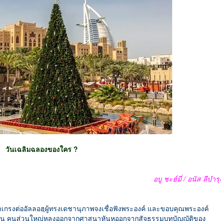
วันเฉลิมฉลองของใคร ?
อบู ชะฮ์มี่ / อนัส ลีบำรุ
กรงต่ออัลลอฮฺผู้ทรงเดชานุภาพจงเชื่อฟังพระองค์ และขอบคุณพระองค์
พวกท่าน คนส่วนใหญ่หลงออกจากศาสนาหันหออกจากสัจธรรมบทบัญญัติของ