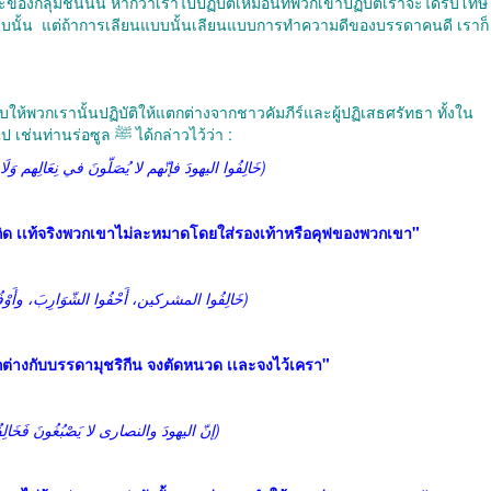
ของกลุ่มชนนั้น หากว่าเราไปปฏิบัติเหมือนที่พวกเขาปฏิบัติเราจะได้รับโทษ
บนั้น แต่ถ้าการเลียนแบบนั้นเลียนแบบการทำความดีของบรรดาคนดี เราก็
ให้พวกเรานั้นปฏิบัติให้แตกต่างจากชาวคัมภีร์และผู้ปฏิเสธศรัทธา ทั้งใน
เรื่องของอิบาดะฮ์และเรื่องอาด้าตประเพณีทั่วๆไป เช่นท่านร่อซูล ﷺ ได้กล่าวไว้ว่า :
‎(خَالِفُوا اليهودَ فإنّهم لا يُصَلّونَ في نِعَالِهم وَلَا في خِفَافِهِم)
ถิด เเท้จริงพวกเขาไม่ละหมาดโดยใส่รองเท้าหรือคุฟของพวกเขา"
(خَالِفُوا المشركين، أَحْفُوا الشّوَارِبَ، وأَوْفُوا الِّلحَى)
ต่างกับบรรดามุชริกีน จงตัดหนวด เเละจงไว้เครา"
(إنّ اليهودَ والنصارى لا يَصْبُغُونَ فَخَالِفُوهُم)