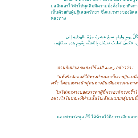
มุสลิมเอาไว้ทำให้มุสลิมมีความมั่งคั่งในทุกก
เห็นด้วยกับผู้ปฏิเสธศรัทธา ซึ่งแนวทางของอิสลาม
หลงทาง
‎لَّ يومٍ وليلةٍ سبعَ عشرةَ مرّةً بالهدايةِ إلى
كيفَ تَطِيبُ نفسُك بِالتّشبُّهِ بِقَومٍ هذهِ صِفَتُهُم
ท่านอิหม่าม ซะฮะบีย์ رحمه الله กล่าวว่า :
“แท้จริงอัลลอฮ์ได้ทรงกำหนดเป็นวาญิบเหนือพวกท
ครั้ง โดยขอทางนำสู่หนทางอันเที่ยงตรงหนทา
ไม่ใช่หนทางของบรรดาผู้ที่พระองค์ทรงกริ้วโ
อย่างไรในขณะที่ท่านนั้นไปเลียนแบบกลุ่มชนที่
และท่านร่อซูล ﷺ ได้ห้ามไว้ถึง