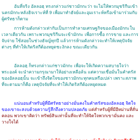
อันที่จริง อัลลอฮฺ ทรงกล่าวแก่ชาวมักกะว่า จะไม่ให้พวกมุชริกีนเข้า
นครมักกะหลังฮิจเราะห์ที่ 9 เพื่อมาทำฮัจย์และอุมเราะห์หรือเข้ามาร่วมกับ
ผู้ศรัทธาก็ตาม
การห้ามดังกล่าวเท่ากับเป็นการทำลายเศรษฐกิจของเมืองมักกะใน
เวลาเดียวกัน เพราะพวกมุชริกีนจะเข้ามักกะ เพื่อการซื้อ การขาย และการ
จับจ่าย ใช้สอยในช่วงฮัจญ์ทุกปี แล้วการห้ามดังกล่าวจะทำให้เหตุปัจจัย
ต่างๆ ที่ทำให้เกิดริสกีต้องหยุดชะงักลง ขณะเดียวกัน
อัลลอฮฺ ก็ทรงกล่าวแก่ชาวมักกะ เพื่อจะให้เกิดความสบายใจว่า
พระองค์ จะนำความกรุณามาให้อย่างเหลือล้น แต่ความเชื่อมั่นในคำตรัส
ของอัลลอฮฺนั้น จะเข้าถึงจิตใจของชาวมักกะทุกคนหรือเปล่า เพราะสภาพ
ที่จะตามมาก็คือ เหตุปัจจัยที่จะทำให้เกิดริสกีต้องหยุดหมด
แน่นอนสำหรับผู้ที่มีศรัทธาอย่างมั่นคงในคำตรัสของอัลลอฮฺ จิตใจ
ของเขาจะสงบด้วยความรู้สึกถึงความปลอดภัย
แต่สำหรับผู้ที่มีอีหม่านที่สั่น
คลอน พวกเขาคิดว่า ทรัพย์สินเท่านั้นที่จะทำให้จิตใจพวกเขามั่นคง และ
วางใจได้