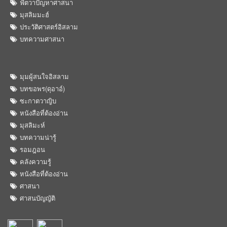
ฟัตวาปัญหาศาสนา
มุสลิมมะฮ์
ประวัติศาสตร์อิสลาม
บทความศาสนา
มุมผู้สนใจอิสลาม
บทขอพร(ดุอาอ์)
ซะกาตวาญิบ
หนังสือที่ต้องอ่าน
มุสลิมะห์
บทความน่ารู้
รอมฎอน
คลังความรู้
หนังสือที่ต้องอ่าน
ศาสนา
ศาสนบัญญัติ