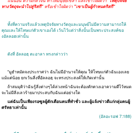
แน่นอน ความกลัวจน ทำให้มนุษย์เขลา และเข้าใจผิดว่า
"เหตุปัจจัย
ทางวัตถุจะนำไปสู่ริสกี"
หรือเข้าใจผิดว่า
"เขาเป็นผู้กำหนดริสกี"
ทั้งที่ความจริงแล้วเหตุปัจจัยทางวัตถุและมนุษย์ไม่มีความสามารถให้
คุณและให้โทษแก่ตัวเขาเองได้ เว้นไว้แต่ว่าสิ่งนั้นเป็นพระประสงค์ขอ
งอัลลอฮเท่านั้น
ดังที่ อัลลอฮฺ ตะอาลา ทรงกล่าวว่า
"มูฮำหมัดจงประกาศว่า ฉันไม่มีอำนาจให้คุณ ให้โทษแก่ตัวฉันเองเลย
แม้แต่น้อย ยกเว้นสิ่งที่อัลลอฮฺ จะทรงประสงค์ให้เกิดเท่านั้น
ถ้าสมมุติว่าฉันรู้สิ่งต่างๆได้ล่วงหน้าฉันจะต้องตักตวงเอาความดีไว้หมด
จะไม่มีสิ่งเลวร้ายมาประสบกับฉันแต่อย่างใด
แต่ฉันเป็นเพียงรอซูลผู้ตักเตือนคนที่ทำชั่ว และผู้แจ้งข่าวดีแก่กลุ่มคนผู้
ศรัทธาเท่านั้น
(อัลอะรอฟ 7:188)