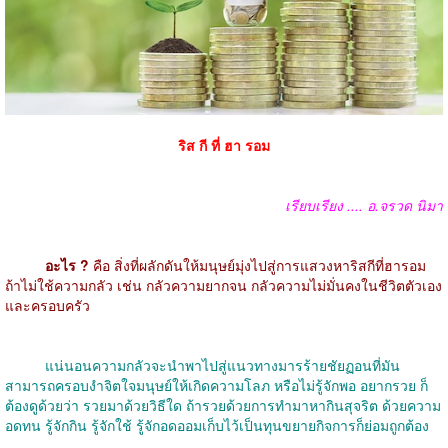
ริส กี ที่ ฮา รอม
เรียบเรียง .... อ.จรวด นิมา
อะไร ?
คือ สิ่งที่ผลักดันให้มนุษย์มุ่งไปสู่การแสวงหาริสกีที่ฮารอม
ถ้าไม่ใช้ความกลัว เช่น กลัวความยากจน กลัวความไม่มั่นคงในชีวิตตัวเอง
และครอบครัว
แน่นอนความกลัวจะนำพาไปสู่แนวทางมารร้ายชัยฏอนที่มัน
สามารถครอบงำจิตใจมนุษย์ให้เกิดความโลภ หรือไม่รู้จักพอ อยากรวย ก็
ต้องดูด้วยว่า รวยมาด้วยวิธีใด ถ้ารวยด้วยการทำมาหากินสุจริต ด้วยความ
อดทน รู้จักกิน รู้จักใช้ รู้จักอดออมเก็บไว้เป็นทุนขยายกิจการก็ย่อมถูกต้อง