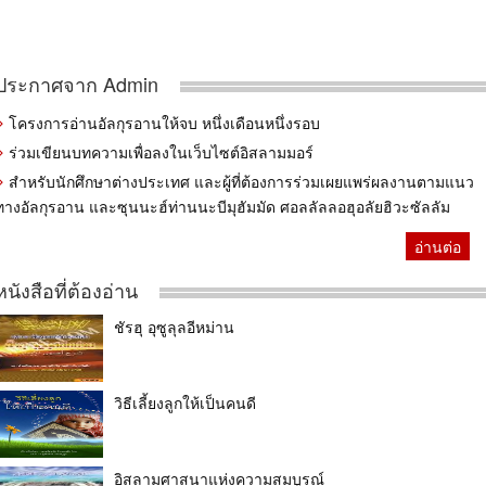
ประกาศจาก Admin
โครงการอ่านอัลกุรอานให้จบ หนึ่งเดือนหนึ่งรอบ
ร่วมเขียนบทความเพื่อลงในเว็บไซต์อิสลามมอร์
สำหรับนักศึกษาต่างประเทศ และผู้ที่ต้องการร่วมเผยแพร่ผลงานตามแนว
ทางอัลกุรอาน และซุนนะฮ์ท่านนะบีมุฮัมมัด ศอลลัลลอฮุอลัยฮิวะซัลลัม
อ่านต่อ
หนังสือที่ต้องอ่าน
ชัรฮุ อุซูลุลอีหม่าน
วิธีเลี้ยงลูกให้เป็นคนดี
อิสลามศาสนาแห่งความสมบูรณ์