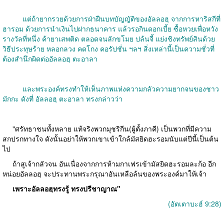
แต่ถ้ายากรวยด้วยการฝ่าฝืนบทบัญญัติของอัลลอฮฺ จากการหาริสกีที่
ฮารอม ด้วยการนำเงินไปฝากธนาคาร แล้วรอกินดอกเบี้ย ซื้อหวยเพื่อหวัง
รางวัลที่หนึ่ง ค้ายาเสพติด ตลอดจนลักขโมย ปล้นจี้ แย่งชิงทรัพย์สินด้วย
วิธีประทุษร้าย หลอกลวง คดโกง คอรัปชั่น ฯลฯ สิ่งเหล่านี้เป็นความชั่วที่
ต้องสำนึกผิดต่ออัลลอฮฺ ตะอาลา
และพระองค์ทรงทำให้เห็นภาพแห่งความกลัวความยากจนของชาว
มักกะ ดังที่ อัลลอฮฺ ตะอาลา ทรงกล่าวว่า
"ศรัทธาชนทั้งหลาย แท้จริงพวกมุชริกีน(ผู้ตั้งภาคี) เป็นพวกที่มีความ
สกปรกทางใจ ดังนั้นอย่าให้พวกเขาเข้าใกล้มัสยิดฮะรอมนับแต่ปีนี้เป็นต้น
ไป
ถ้าสูเจ้ากลัวจน อันเนื่องจากการห้ามกาเฟรเข้ามัสยิดฮะรอมละก้อ อีก
หน่อยอัลลอฮฺ จะประทานพระกรุณาอันเหลือล้นของพระองค์มาให้เจ้า
เพราะอัลลอฮฺทรงรู้ ทรงปรีชาญาณ"
(อัตเตาบะฮ์ 9:28)