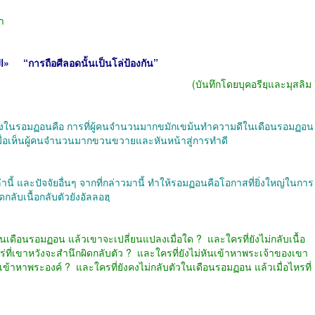
า
«الصيامُ جُنَّةٌ»
“
การถือศีลอดนั้นเป็นโล่ป้องกัน
”
(
บันทึกโดยบุคอรียฺและมุสลิม
เองในรอมฏอนคือ การที่ผู้คนจำนวนมากขมักเขม้นทำความดีในเดือนรอมฏอน
เมื่อเห็นผู้คนจำนวนมากขวนขวายและหันหน้าสู่การทำดี
นี้ และปัจจัยอื่นๆ จากที่กล่าวมานี้ ทำให้รอมฏอนคือโอกาสที่ยิ่งใหญ่ในการ
ลับเนื้อกลับตัวยังอัลลอฮฺ
งในเดือนรอมฏอน แล้วเขาจะเปลี่ยนแปลงเมื่อใด
?
และใครที่ยังไม่กลับเนื้อ
่ที่เขาหวังจะสำนึกผิดกลับตัว
?
และใครที่ยังไม่หันเข้าหาพระเจ้าของเขา
นเข้าหาพระองค์
?
และใครที่ยังคงไม่กลับตัวในเดือนรอมฏอน แล้วเมื่อไหรที่