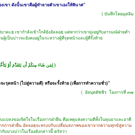
องเขา
ดังนั้นเขาคือผู้ทำลายตัวเขาเองให้พินาศ
”
(
บันทึกโดยมุสลิม
 เขากำลังเข้าใกล้ยังอัลลอฮฺ แต่หากว่าเขายุ่งอยู่กับอารมณ์ฝ่ายต่ำ
ั้นผู้เป็นบ่าวจะยังคงอยู่ในระหว่างผู้ที่รุดหน้าและผู้ที่รั้งท้าย
( لِمَن شَاءَ مِنكُمْ أَن يَتَقَدَّمَ أَوْ يَتَأَخَّرَ )
้าจะรุดหน้า
(
ไปสู่ความดี
)
หรือจะรั้งท้าย
(
เพื่อการทำความชั่ว
)”
(
อัลมุดดัซซิร
โองการที่ ๓๗
ปลงของจิตใจในเรื่องการฝ่าฝืน คือเหตุแห่งความดีทั้งในดุนยาและอาคี
จากการฝ่าฝืน อัลลอฮฺจะทรงปรับเปลี่ยนสภาพของเขาจากความทุกข์สู่ความ
ับปวงบ่าวในเรื่องดังกล่าวนี้ ตรัสว่า