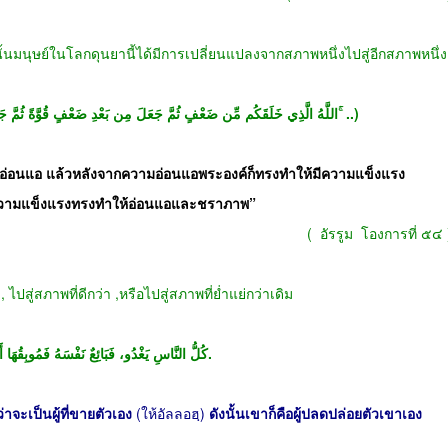
้นมนุษย์ในโลกดุนยานี้ได้มีการเปลี่ยนแปลงจากสภาพหนึ่งไปสู่อีกสภาพหนึ่ง
( ۞ اللَّهُ الَّذِي خَلَقَكُم مِّن ضَعْفٍ ثُمَّ جَعَلَ مِن بَعْدِ ضَعْفٍ قُوَّةً ثُمَّ جَعَلَ مِن بَعْدِ قُوَّةٍ ضَعْفًا وَشَيْبَةً ۚ ..)
าพอ่อนแอ แล้วหลังจากความอ่อนแอพระองค์ก็ทรงทำให้มีความแข็งแรง
ความแข็งแรงทรงทำให้อ่อนแอและชราภาพ
”
(
อัรรูม
โองการที่ ๕๔
,
ไปสู่สภาพที่ดีกว่า
,
หรือไปสู่สภาพที่ย่ำแย่กว่าเดิม
كُلُّ النَّاسِ يَغْدُو، فَبَائِعٌ نَفْسَهُ فَمُوبِقُهَا أَوْ مُعْتِقُهَا.
ว่าจะเป็นผู้ที่ขายตัวเอง
(
ให้อัลลอฮฺ
)
ดังนั้นเขาก็คือผู้ปลดปล่อยตัวเขาเอง