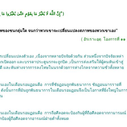
( ۗ إِنَّ اللَّهَ لَا يُغَيِّرُ مَا بِقَوْمٍ حَتَّىٰ يُغَيِّرُوا مَا بِأَنفُسِهِمْ ۗ )
สภาพของชนกลุ่มใด จนกว่าพวกเขาจะเปลี่ยนแปลงสภาพของพวกเขาเอง
”
(
อัรเราะอฺดฺ
โองการที่ ๑๑
รเปลี่ยนแปลงตัวเอง
,
เนื่องจากหลายปัจจัยด้วยกัน ส่วนหนึ่งจากปัจจัยเหล่า
ูกเปิดออก และบรรดาประตูนรกจะถูกปิด
,
เป็นการส่งเสริมให้ผู้คนหันเข้าสู่
ดี และหันห่างจากการลงโทษในนรกด้วยการห่างไกลจากความชั่วทั้งหลาย
งตนเองในเดือนรอมฏอนคือ
การที่ชัยฏอนถูกพันธนาการ ชัยฏอนมารรายที่
,
ดังนั้นการที่มันถูกพันธนาการในเดือนรอมฏอนจึงเป็นโอกาสที่ยิ่งใหญ่ในกา
ัน
งตนเองในเดือนรอมฏอนคือ
การถือศีลอดจะป้องกันผู้ที่ถือศีลอดจากกามารมณ์
กป้องผู้ถือศีลอดจากอารมณ์ฝ่ายต่ำทั้งหมด