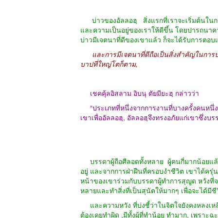
บ่าวของอัลลอฮฺ
สิ่งแรกที่เราจะเริ่มต้น
และความเป็นอยู่ของเราให้ดีขึ้น โดยปารถนา
บ่าวมีเจตนาที่ดีของเขาแล้ว ก็จะได้รับการตอบ
และการมีเจตนาที่ดีถือเป็นสิ่งสำคัญในการป
บาปที่ใหญ่โตก็ตาม
,
เชคคุ้ลอิสลาม อิบนุ ตัยมียะฮฺ กล่าวว่า
“
ประเภทที่หนึ่งจากการงานที่บางครั้งคนหน
เขาเพื่ออัลลอฮฺ
,
อัลลอฮฺจึงทรงอภัยแก่เขาซึ่งบ
บรรดาผู้ถือศีลอดทั้งหลาย
ผู้คนกี่มากน้อย
อยู่ และจากการฝ่าฝืนที่ครอบงำชีวิต เขาได้ครุ่นคิดท
หน้าของเขาร่วมกับบรรดาผู้ทำการสุญูด หวังที่จะกร
หลายและทำสิ่งที่เป็นสุนัตให้มากๆ เพื่อจะได้มีชีว
และความหวัง ที่บ่งชี้ว่าในจิตใจยังคงหลงเหลือ
ต้องเคยทำผิด
,
มีทั้งผู้ที่ทำน้อย ทำมาก
,
เพราะฉะน