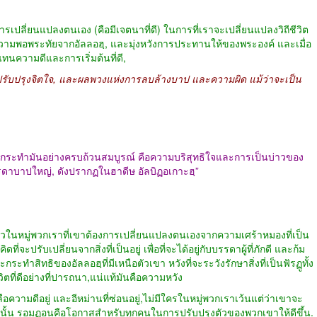
ในการเปลี่ยนแปลงตนเอง
(
คือมีเจตนาที่ดี
)
ในการที่เราจะเปลี่ยนแปลงวิถีชีวิต
ความพอพระทัยจากอัลลอฮฺ
,
และมุ่งหวังการประทานให้ของพระองค์ และเมื่อ
แทนความดีและการเริ่มต้นที่ดี
,
รับปรุงจิตใจ
,
และผลพวงแห่งการลบล้างบาป และความผิด แม้ว่าจะเป็น
ึ่งกระทำมันอย่างครบถ้วนสมบูรณ์ คือความบริสุทธิใจและการเป็นบ่าวของ
รรดาบาปใหญ่
,
ดังปรากฏในฮาดีษ อัลบิฏอเกาะฮฺ
”
แล้วในหมู่พวกเราที่เขาต้องการเปลี่ยนแปลงตนเองจากความเศร้าหมองที่เป็น
ี่จะปรับเปลี่ยนจากสิ่งที่เป็นอยู่ เพื่อที่จะได้อยู่กับบรรดาผู้ที่ภักดี และก้ม
ะทำสิทธิของอัลลอฮฺที่มีเหนือตัวเขา หวังที่จะระวังรักษาสิ่งที่เป็นฟัรฏูทั้ง
ิตที่ดีอย่างที่ปารถนา
,
แน่แท้มันคือความหวัง
ความดีอยู่ และอีหม่านที่ซ่อนอยู่
,
ไม่มีใครในหมู่พวกเราเว้นแต่ว่าเขาจะ
ั้น รอมฏอนคือโอกาสสำหรับทุกคนในการปรับปรุงตัวของพวกเขาให้ดีขึ้น
.