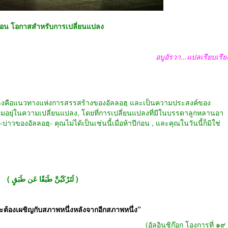
อน โอกาสสำหรับการเปลี่ยนแปลง
อบูอัรวา
...
แปลเรียบเรีย
ลงคือแนวทางแห่งการสรรสร้างของอัลลอฮฺ และเป็นความประสงค์ของ
อมอยุ่ในความเปลี่ยนแปลง
,
โดยที่การเปลี่ยนแปลงที่มีในบรรดาลูกหลานอา
-
บ่าวของอัลลอฮฺ
-
คุณไม่ได้เป็นเช่นนี้เมื่อห้าปีก่อน
,
และคุณในวันนี้ก็มิใช่
( لَتَرْكَبُنَّ طَبَقًا عَن طَبَقٍ )
ะต้องเผชิญกับสภาพหนึ่งหลังจากอีกสภาพหนึ่ง
”
(
อัลอินชิก๊อก โองการที่ ๑๙