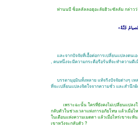
ท่านนบี ซ็อลลัลลอฮุอะลัยฮิวะซัลลัม กล่าวว่
และจากปัจจัยที่เอื้อต่อการเปลี่ยนแปลงตน
,
คนหนึ่งจะมีความกระตือรือร้นที่จะทำความดี
บรรดามุอฺมินทั้งหลาย แท้จริงปัจจัยต่างๆ เหล่า
ที่จะเปลี่ยนแปลงจิตใจจากความชั่ว และสำนึกผิดก
เพราะฉะนั้น ใครที่ยังคงไม่เปลี่ยนแปล
กลับตัวในช่วงเวลาแห่งการอภัยโทษ แล้วเมื่อไหร
ในเดือนแห่งความเมตตา แล้วเมื่อไหร่เขาจะหั
เขาหวังจะกลับตัว
?