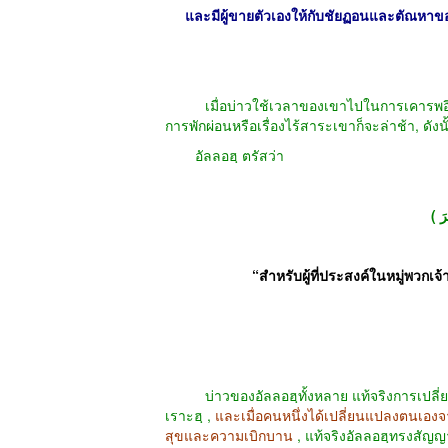
และมีผู้ขายตัวเองให้กับชัยฏอนและตัณหาข
เมื่อบ่าวใช้เวลาของเขาไปในการเคารพอิบาดะฮฺ
การพักผ่อนหรือเรื่องไร้สาระเขาก็จะล่าช้า
,
ดังน
อัลลอฮฺ ตรัสว่า
“
สำหรับผู้ที่ประสงค์ในหมู่พวกเจ
บ่าวของอัลลอฮฺทั้งหลาย แท้จริงการเปลี่ยนแ
เราะฮฺ
,
และเมื่อคนหนึ่งได้เปลี่ยนแปลงตนเอง
สุขและความเบิกบาน
,
แท้จริงอัลลอฮฺทรงสัญญาก