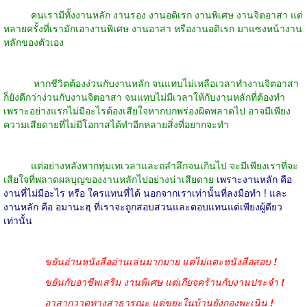
คนเรามีทั้งงานหลัก งานรอง งานอดิเรก งานพิเศษ งานจิตอาสา แต่
หลายครั้งที่เรามักเอางานพิเศษ งานอาสา หรืองานอดิเรก มาแซงหน้างาน
หลักของตัวเอง
หากชีวิตต้องง่วนกับงานหลัก จนแทบไม่เหลือเวลาทำงานจิตอาสา
ก็ยังดีกว่าง่วนกับงานจิตอาสา จนแทบไม่มีเวลาให้กับงานหลักที่ต้องทำ
เพราะอย่างแรกไม่มีอะไรต้องเสียใจหากบกพร่องผิดพลาดไป อาจมีเพียง
ความเสียดายที่ไม่มีโอกาสได้ทำอีกหลายสิ่งที่อยากจะทำ
แต่อย่างหลังหากทุ่มเทเวลาและถลำลึกจนเกินไป จะมีเพียงเราที่จะ
เสียใจที่พลาดผลบุญของงานหลักไปอย่างน่าเสียดาย
เพราะงานหลัก
คือ
งานที่ไม่มีอะไร หรือ ใครแทนที่ได้ นอกจากเราเท่านั้นที่ลงมือทำ
!
และ
งานหลัก คือ อมานะฮฺ ที่เราจะถูกสอบสวนและตอบแทนแต่เพียงผู้ดียว
เท่านั้น
ขยันอ่านหนังสืออ่านเล่นมากมาย แต่ไม่แตะหนังสือสอบ
!
ขยันกับอาชีพเสริม งานพิเศษ แต่เกียจคร้านกับงานประจำ
!
อาสากวาดทางสาธารณะ แต่ขยะในบ้านยังกองพะเนิน
!