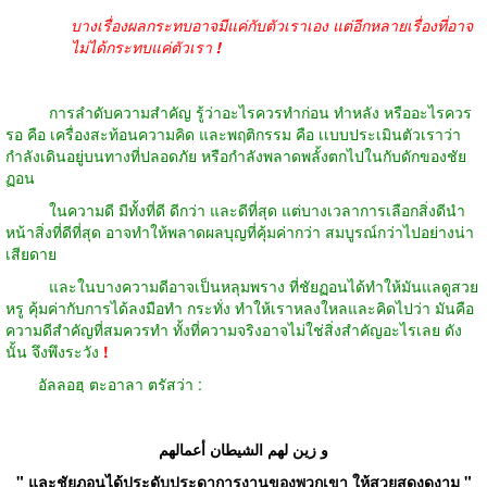
บางเรื่องผลกระทบอาจมีแค่กับตัวเราเอง แต่อีกหลายเรื่องที่อาจ
ไม่ได้กระทบแค่ตัวเรา
!
การลำดับความสำคัญ รู้ว่าอะไรควรทำก่อน ทำหลัง หรืออะไรควร
รอ คือ เครื่องสะท้อนความคิด และพฤติกรรม คือ เเบบประเมินตัวเราว่า
กำลังเดินอยู่บนทางที่ปลอดภัย หรือกำลังพลาดพลั้งตกไปในกับดักของชัย
ฏอน
ในความดี มีทั้งที่ดี ดีกว่า และดีที่สุด แต่บางเวลาการเลือกสิ่งดีนำ
หน้าสิ่งที่ดีที่สุด อาจทำให้พลาดผลบุญที่คุ้มค่ากว่า สมบูรณ์กว่าไปอย่างน่า
เสียดาย
และในบางความดีอาจเป็นหลุมพราง ที่ชัยฏอนได้ทำให้มันแลดูสวย
หรู คุ้มค่ากับการได้ลงมือทำ กระทั่ง ทำให้เราหลงใหลและคิดไปว่า มันคือ
ความดีสำคัญที่สมควรทำ ทั้งที่ความจริงอาจไม่ใช่สิ่งสำคัญอะไรเลย ดัง
นั้น จึงพึงระวัง
!
อัลลอฮฺ ตะอาลา ตรัสว่า
:
و زين لهم الشيطان أعمالهم
"
และชัยฏอนได้ประดับประดาการงานของพวกเขา ให้สวยสดงดงาม
"