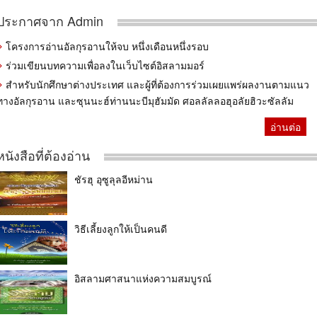
ประกาศจาก Admin
โครงการอ่านอัลกุรอานให้จบ หนึ่งเดือนหนึ่งรอบ
ร่วมเขียนบทความเพื่อลงในเว็บไซต์อิสลามมอร์
สำหรับนักศึกษาต่างประเทศ และผู้ที่ต้องการร่วมเผยแพร่ผลงานตามแนว
ทางอัลกุรอาน และซุนนะฮ์ท่านนะบีมุฮัมมัด ศอลลัลลอฮุอลัยฮิวะซัลลัม
อ่านต่อ
หนังสือที่ต้องอ่าน
ชัรฮุ อุซูลุลอีหม่าน
วิธีเลี้ยงลูกให้เป็นคนดี
อิสลามศาสนาแห่งความสมบูรณ์