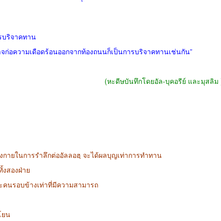
ารบริจาคทาน
อาจก่อความเดือดร้อนออกจากท้องถนนก็เป็นการบริจาคทานเช่นกัน
”
(
หะดีษบันทึกโดยอัล
-
บุคอรีย์ และมุสลิม
างกายในการรำลึกต่ออัลลอฮฺ จะได้ผลบุญเท่าการทำทาน
ั้งสองฝ่าย
และคนรอบข้างเท่าที่มีความสามารถ
นโยน