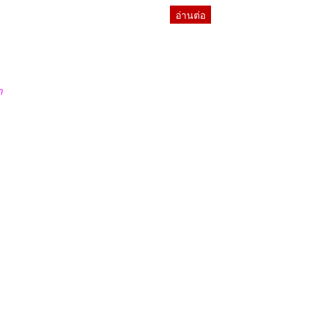
อ่านต่อ
า