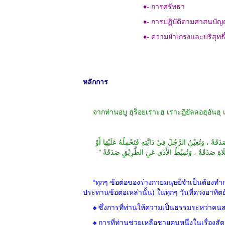
♦-
การศรัทธา
♦-
การปฏิบัติตามศาสนบัญญ
♦-
ความยำเกรงและบริสุทธิ์
หลักการ
จากท่านอบู ฮุร็อยเราะฮฺ เราะฎิยัลลอฮฺอันฮุ เ
ةٌ ، وَتُعِيْنُ الرَّجُلَ فِيْ دَابَّتِهِ فَتَحْمِلُهُ عَلَيْهَا أَوْ
 الصَّلَاةِ صَدَقَةٌ ، وَتُمِيْطُ الأَذَى عَنِ الطَّرِيْقِ صَدَقَةٌ
“
ทุกๆ ข้อต่อของร่างกายมนุษย์จำเป็นต้อง
ประทานข้อต่อเหล่านั้น
)
ในทุกๆ วันที่ดวงอาทิตย์ย
♠ ซึ่งการที่ท่านให้ความเป็นธรรมระหว่าคน
♠ การที่ท่านช่วยเหลือชายคนหนึ่งในเรื่องสัต