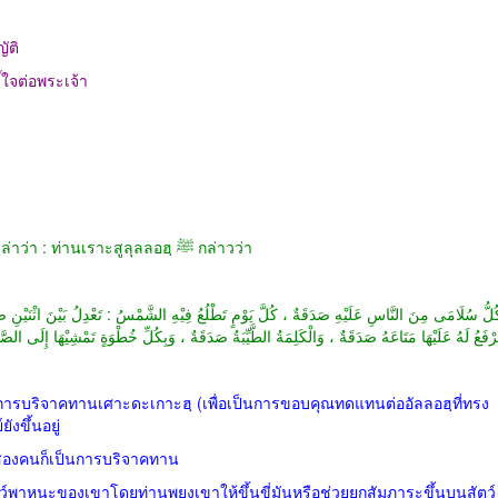
ัติ
ใจต่อพระเจ้า
ล่าว่า
:
ท่านเราะสูลุลลอฮฺ
ﷺ
กล่าวว่า
ُلُّ سُلَامَى مِنَ النَّاسِ عَلَيْهِ صَدَقَةٌ ، كُلَّ يَوْمٍ تَطْلُعُ فِيْهِ الشَّمْسُ : تَعْدِلُ بَيْنَ اثْنَيْنِ صَدَقَ
تَرْفَعُ لَهُ عَلَيْهَا مَتَاعَهُ صَدَقَةٌ ، وَالْكَلِمَةُ الطَّيِّبَةُ صَدَقَةٌ ، وَبِكُلِّ خُطْوَةٍ تَمْشِيْهَا إِلَى 
ทำการบริจาคทานเศาะดะเกาะฮฺ
(
เพื่อเป็นการขอบคุณทดแทนต่ออัลลอฮฺที่ทรง
ังขึ้นอยู่
สองคนก็เป็นการบริจาคทาน
ว์พาหนะของเขาโดยท่านพยุงเขาให้ขึ้นขี่มันหรือช่วยยกสัมภาระขึ้นบนสัตว์