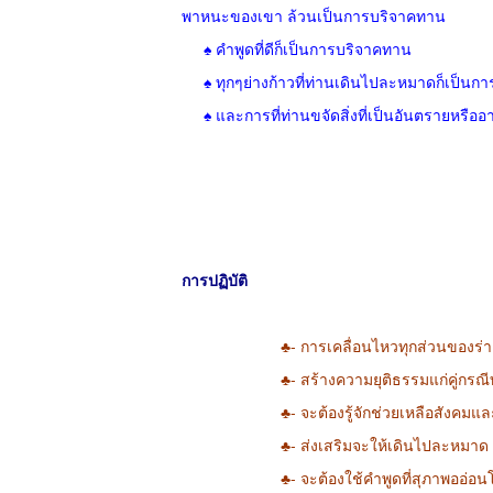
พาหนะของเขา ล้วนเป็นการบริจาคทาน
♠ คำพูดที่ดีก็เป็นการบริจาคทาน
♠ ทุกๆย่างก้าวที่ท่านเดินไปละหมาดก็เป็นก
♠ และการที่ท่านขจัดสิ่งที่เป็นอันตรายหรือ
การปฏิบัติ
♣-
การเคลื่อนไหวทุกส่วนของร่
♣-
สร้างความยุติธรรมแก่คู่กรณีท
♣-
จะต้องรู้จักช่วยเหลือสังคม
♣-
ส่งเสริมจะให้เดินไปละหมาด
♣-
จะต้องใช้คำพูดที่สุภาพออ่อ