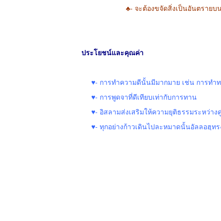
♣-
จะต้องขจัดสิ่งเป็นอันตรายบ
ประโยชน์และคุณค่า
♥-
การทำความดีนั้นมีมากมาย เช่น การทำทา
♥-
การพูดจาที่ดีเทียบเท่ากับการทาน
♥-
อิสลามส่งเสริมให้ความยุติธรรมระหว่างค
♥-
ทุกอย่างก้าวเดินไปละหมาดนั้นอัลลอฮฺท