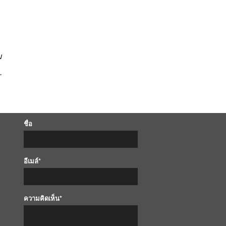
ม
والل .
ชื่อ
อีเมล์*
ความคิดเห็น*