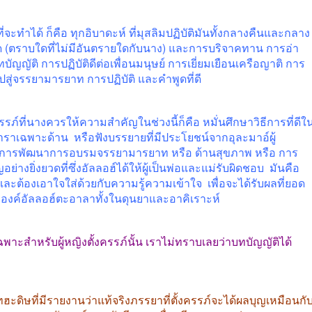
่จะทำได้
ก็คือ
ทุกอิบาดะห์
ที่มุสลิมปฏิบัติมันทั้งกลางคืนและกลาง
ด
(
ตราบใดที่ไม่มีอันตรายใดกับนาง
)
และการบริจาคทาน
การอ่า
บัญญัติ
การปฏิบัติดีต่อเพื่อนมนุษย์
การเยี่ยมเยือนเครือญาติ
การ
ไปสู่จรรยามารยาท
การปฏิบัติ
และคำพูดที่ดี
รรภ์ที่นางควรให้ความสำคัญในช่วงนี้ก็คือ
หมั่นศึกษาวิธีการที่ดีใ
ำราเฉพาะด้าน
หรือฟังบรรยายที่มีประโยชน์จากอุละมาอ์ผู้
ป็นการพัฒนาการอบรมจรรยามารยาท
หรือ
ด้านสุขภาพ
หรือ
การ
อย่างยิ่งยวดที่ซึ่งอัลลอฮ์ได้ให้ผู้เป็นพ่อและแม่รับผิดชอบ
มันคือ
และต้องเอาใจใส่ด้วยกับความรู้ความเข้าใจ
เพื่อจะได้รับผลที่ยอด
งค์อัลลอฮ์ตะอาลาทั้งในดุนยาและอาคิเราะห์
พาะสำหรับผู้หญิงตั้งครรภ์นั้น
เราไม่ทราบเลยว่าบทบัญญัติได้
ทฮะดิษที่มีรายงานว่าแท้จริงภรรยาที่ตั้งครรภ์จะได้ผลบุญเหมือนกั