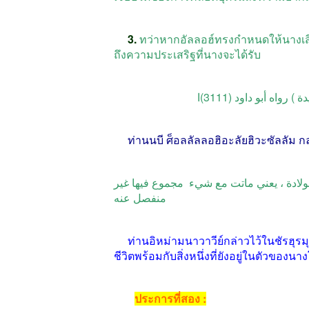
3.
ทว่าหากอัลลอฮ์ทรงกำหนดให้นางเ
ถึงความประเสริฐที่นางจะได้รับ
 رواه أبو داود (3111)ا
ท่านนบี
ศ็อลลัลลอฮิอะลัยฮิวะซัลลัม
กล
 ، وقال : التي تموت بالولادة ، يعني ماتت مع شيء مجموع فيها غير
منفصل عنه
ท่านอิหม่ามนาวาวีย์กล่าวไว้ในชัรฮุรมุ
ชีวิตพร้อมกับสิ่งหนึ่งที่ยังอยู่ในตัวข
ประการที่สอง
: