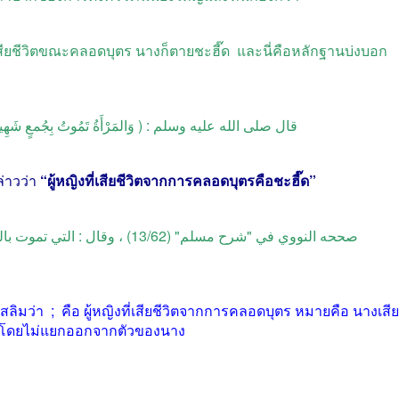
สียชีวิตขณะคลอดบุตร
นางก็ตายชะฮี๊ด
และนี่คือหลักฐานบ่งบอก
قال صلى الله عليه وسلم : ( وَالمَرْأَةُ تَمُوتُ بِجُمعٍ شَهِيدة )
่าวว่า
“
ผู้หญิงที่เสียชีวิตจากการคลอดบุตรคือชะฮี๊ด
”
صححه النووي في "شرح مسلم" (13/62)
สลิมว่า
;
คือ
ผู้หญิงที่เสียชีวิตจากการคลอดบุตร
หมายคือ
นางเสีย
องนางโดยไม่แยกออกจากตัวของนาง