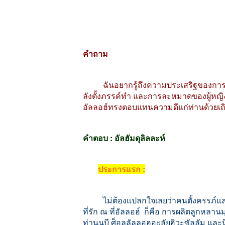
คำถาม
ฉันอยากรู้ถึงความประเสริฐของการต
ลังตั้งภรรค์ทำ
และการละหมาดของผู้หญิงตั้
อัลลอฮ์ทรงตอบแทนความดีแก่ท่านด้วยเถ
คำตอบ
:
อัลฮัมดุลิลละห์
ประการแรก
:
ไม่ต้องแปลกใจเลยว่าคนตั้งครรภ์แล
ที่รัก
ณ
ที่อัลลอฮ์
ก็คือ
การผลิตลูกหลานมุ
ท่านนบี
ศ็อลลัลลอฮุอะลัยฮิวะซัลลัม
และนี