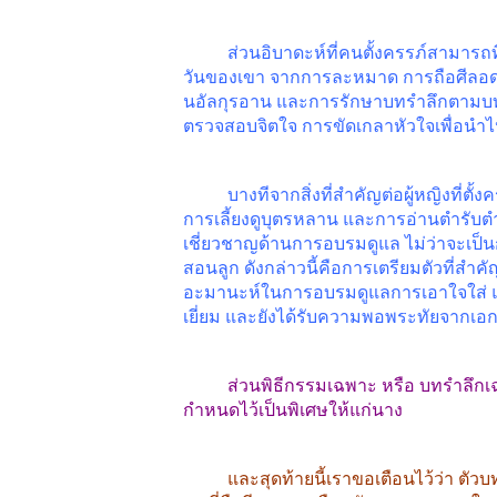
ส่วนอิบาดะห์ที่คนตั้งครรภ์สามารถที
วันของเขา
จากการละหมาด
การถือศีลอ
นอัลกุรอาน
และการรักษาบทรำลึกตามบท
ตรวจสอบจิตใจ
การขัดเกลาหัวใจเพื่อนำ
บางทีจากสิ่งที่สำคัญต่อผู้หญิงที่ตั้งค
การเลี้ยงดูบุตรหลาน
และการอ่านตำรับต
เชี่ยวชาญด้านการอบรมดูแล
ไม่ว่าจะเ
สอนลูก
ดังกล่าวนี้คือการเตรียมตัวที่สำคัญ
อะมานะห์ในการอบรมดูแลการเอาใจใส่
เยี่ยม
และยังได้รับความพอพระทัยจากเอกอ
ส่วนพิธีกรรมเฉพาะ
หรือ
บทรำลึกเฉ
กำหนดไว้เป็นพิเศษให้แก่นาง
และสุดท้ายนี้เราขอเตือนไว้ว่า
ตัวบ