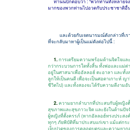
ท่านนบีก็ตอบว่า
: “
พวกท่านทั้งหลายจงแ
มากของพวกท่านไปอวดกับประชาชาติอื่
และด้วยกับเจตนารมณ์ดังกล่าวที่เราไ
ที่จะกลับมาหาผู้เป็นแม่ดังต่อไปนี้
:
1.
การเตรียมความพร้อมด้านจิตใจและค
กว่ากระบวนการใดทั้งสิ้น
ทั้งพ่อและแม่ต
อยู่ในศาสนาเพื่ออัลลอฮ์
ตะอาลา
และทั้ง
ลูกให้เป็นคนดี
เพื่อจะเป็นศอดาเกาะห์
ญาร
ชีวิตไป
)
และทั้งสองจะได้รับความดีงามอัน
2.
ความยากลำบากที่ประสบกับผู้หญิงตั
สุขภาพและสุขภาวะจิต
และยังในด้านปั
ผู้หญิงที่ตั้งครรภ์
(
หากอัลลอฮ์ทรงประสงค
ทุกๆ
ภัยพิบัติที่มาประสบแก่เขา
แม้แต่กร
เจ็บปวดของการคลอดบุตรและความยากลำบา