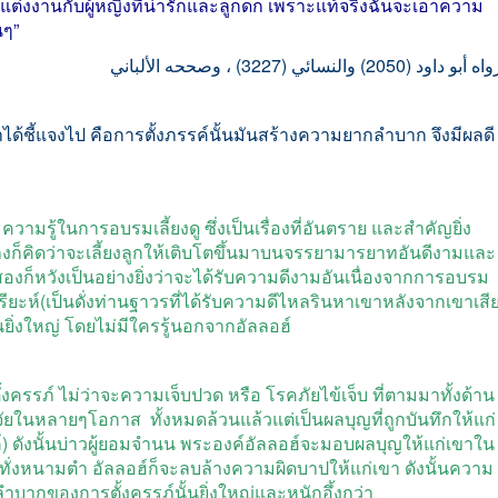
ต่งงานกับผู้หญิงที่น่ารักและลูกดก
เพราะแท้จริงฉันจะเอาความ
นๆ
”
ه أبو داود (2050) والنسائي (3227) ، وصححه الألباني
ด้ชี้แจงไป
คือการตั้งภรรค์นั้นมันสร้างความยากลำบาก
จึงมีผลดี
วามรู้ในการอบรมเลี้ยงดู
ซึ่งเป็นเรื่องที่อันตราย
และสำคัญยิ่ง
่างก็คิดว่าจะเลี้ยงลูกให้เติบโตขึ้นมาบนจรรยามารยาทอันดีงามและ
สองก็หวังเป็นอย่างยิ่งว่าจะได้รับความดีงามอันเนื่องจากการอบรม
ียะห์
(
เป็นดั่งท่านฐาวรที่ได้รับความดีไหลรินหาเขาหลังจากเขาเสี
ยิ่งใหญ่
โดยไม่มีใครรู้นอกจากอัลลอฮ์
้งครรภ์
ไม่ว่าจะความเจ็บปวด
หรือ
โรคภัยไข้เจ็บ
ที่ตามมาทั้งด้าน
จจัยในหลายๆโอกาส
ทั้งหมดล้วนแล้วแต่เป็นผลบุญที่ถูกบันทึกให้แก่
์
)
ดังนั้นบ่าวผู้ยอมจำนน
พระองค์อัลลอฮ์จะมอบผลบุญให้แก่เขาใน
ะทั่งหนามตำ
อัลลอฮ์ก็จะลบล้างความผิดบาปให้แก่เขา
ดังนั้นความ
กของการตั้งครรภ์นั้นยิ่งใหญ่และหนักอึ้งกว่า