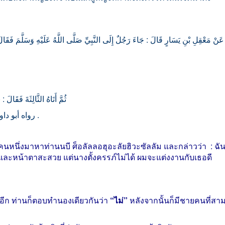
عَنْ مَعْقِلِ بْنِ يَسَارٍ قَالَ : جَاءَ رَجُلٌ إِلَى النَّبِيِّ صَلَّى اللَّهُ عَلَيْهِ وَسَلَّمَ فَقَال
ثُمَّ أَتَاهُ الثَّالِثَةَ فَقَالَ : ( تَزَوَّجُوا الْوَدُودَ الْوَلُودَ فَإِنِّي مُكَاثِرٌ بِكُمْ الْأُمَمَ )
رواه أبو داود (2050) والنسائي (3227) ، وصححه الألباني .
คนหนึ่งมาหาท่านนบี
ศ็อลัลลอฮุอะลัยฮิวะซัลลัม
และกล่าวว่า
:
ฉั
่ดีและหน้าตาสะสวย
แต่นางตั้งครรภ์ไม่ได้
ผมจะแต่งงานกับเธอดี
อีก
ท่านก็ตอบทำนองเดียวกันว่า
“
ไม่
”
หลังจากนั้นก็มีชายคนที่สา