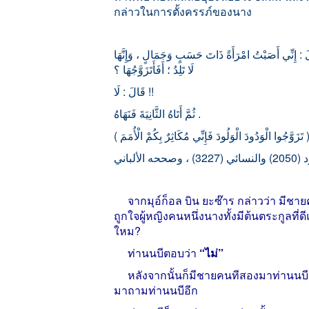
กล่าวในการตั้งครรภ์ของนาง
َ : إِنِّي أَصَبْتُ امْرَأَةً ذَاتَ حَسَبٍ وَجَمَالٍ ، وَإِنَّهَا
لَا تَلِدُ ؛ أَفَأَتَزَوَّجُهَا ؟
قَالَ : لَا !!
ثُمَّ أَتَاهُ الثَّانِيَةَ فَنَهَاهُ .
จากมุอ์ก็อล
บิน
ยะซ๊าร
กล่าวว่า
มีชาย
ถูกใจผู้หญิงคนหนึ่งนางทั้งมีต้นตระกูลที
ใหม
?
ท่านนบีตอบว่า
“
ไม่
”
หลังจากนั้นก็มีชายคนทีสองมาท่านนบี
มาถามท่านนบีอีก