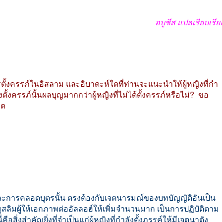
อบูชีส
แปลเรียบเรีย
ั้งครรภ์ในอิสลาม
และอิบาดะห์ใดที่ท่านจะแนะนำให้ผู้หญิงที่กำ
งครรภ์นั้นผลบุญมากกว่าผู้หญิงที่ไม่ได้ตั้งครรภ์หรือไม่
?
ขอ
ิด
ะการคลอดบุตรนั้น
ตรงต้องกับเจตนารมณ์ของบทบัญญัติอันเป็น
สลิมผู้ให้เอกภาพต่ออัลลอฮ์ให้เพิ่มจำนวนมาก
เป็นการปฏิบัติตาม
่คือสิ่งสำคัญยิ่งที่จำเป็นแก่ผู้หญิงที่กำลังตั้งภรรค์ให้มีเจตนาดัง