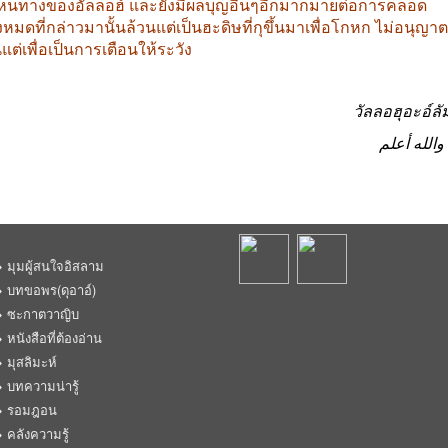
นหนทางของอัลลอฮ์
และยังมีผลบุญอื่นๆอีกมากมายต่อการคลอด
้งหมดที่กล่าวมานั้นล้วนแต่เป็นฮะดิษที่กุขึ้นมาเพื่อโกหก
ไม่อนุญาต
นแต่เพื่อเป็นการเตือนให้ระวัง
วัลลอฮุอะอ์ลั
ه أعلم
มุมผู้สนใจอิสลาม
บทขอพร(ดุอาอ์)
ซะกาตวาญิบ
หนังสือที่ต้องอ่าน
มุสลิมะห์
บทความน่ารู้
รอมฎอน
คลังความรู้