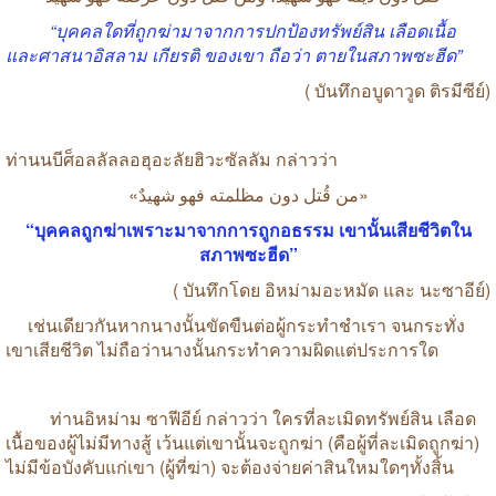
“
บุคคลใดที่ถูกฆ่ามาจากการปกป้องทรัพย์สิน
เลือดเนื้อ
และศาสนาอิสลาม
เกียรติ
ของเขา
ถือว่า
ตายในสภาพซะฮีด
”
(
บันทึกอบูดาวูด
ติรมีซีย์
)
ท่านนบีศ็อลลัลลอฮุอะลัยฮิวะซัลลัม
กล่าวว่า
«
شهيدٌ
فهو
مظلمته
دون
قُتل
من
»
“
บุคคลถูกฆ่าเพราะมาจากการถูกอธรรม
เขานั้นเสียชีวิตใน
สภาพซะฮีด
”
(
บันทึกโดย
อิหม่ามอะหมัด
และ
นะซาอีย์
)
เช่นเดียวกันหากนางนั้นขัดขืนต่อผู้กระทำชำเรา
จนกระทั่ง
เขาเสียชีวิต
ไม่ถือว่านางนั้นกระทำความผิดแต่ประการใด
ท่านอิหม่าม
ซาฟีอีย์
กล่าวว่า
ใครที่ละเมิดทรัพย์สิน
เลือด
เนื้อของผู้ไม่มีทางสู้
เว้นแต่เขานั้นจะถูกฆ่า
(
คือผู้ที่ละเมิดถูกฆ่า
)
ไม่มีข้อบังคับแก่เขา
(
ผู้ที่ฆ่า
)
จะต้องจ่ายค่าสินใหมใดๆทั้งสิ้น