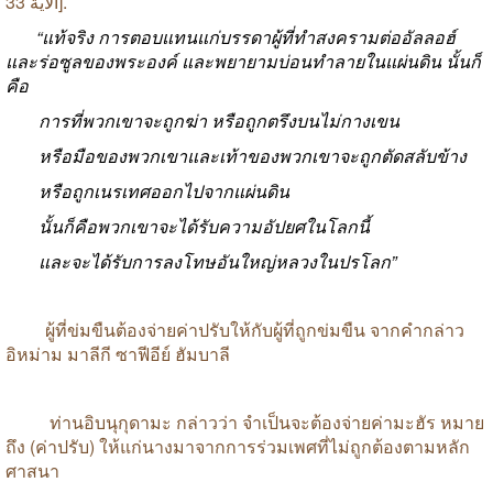
الآية
33].
“
แท้จริง การตอบแทนแก่บรรดาผู้ที่ทำสงครามต่ออัลลอฮ์
และร่อซูลของพระองค์
และพยายามบ่อนทำลายในแผ่นดิน
นั้นก็
คือ
การที่พวกเขาจะถูกฆ่า
หรือถูกตรึงบนไม่กางเขน
หรือมือของพวกเขาและเท้าของพวกเขาจะถูกตัดสลับข้าง
หรือถูกเนรเทศออกไปจากแผ่นดิน
นั้นก็คือพวกเขาจะได้รับความอัปยศในโลกนี้
และจะได้รับการลงโทษอันใหญ่หลวงในปรโลก
”
ผู้ที่ข่มขืนต้องจ่ายค่าปรับให้กับผู้ที่ถูกข่มขืน
จากคำกล่าว
อิหม่าม
มาลีกี
ซาฟีอีย์
ฮัมบาลี
ท่านอิบนุกุดามะ
กล่าวว่า
จำเป็นจะต้องจ่ายค่ามะฮัร
หมาย
ถึง
(
ค่าปรับ
)
ให้แก่นางมาจากการร่วมเพศที่ไม่ถูกต้องตามหลัก
ศาสนา