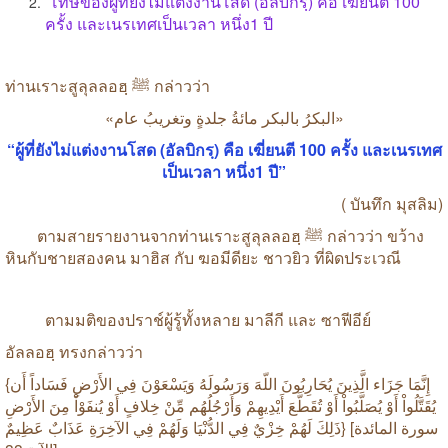
โทษของผู้ที่ยังไม่แต่งงานโสด
(
อัลบิกรฺ
)
คือ
เฆี่ยนตี
100
ครั้ง
และเนรเทศเป็นเวลา
หนึ่ง
1
ปี
ท่านเราะสูลุลลอฮฺ
ﷺ
กล่าวว่า
«
عام
وتغريبُ
جلدةٍ
مائةُ
بالبكر
البكرُ
»
“
ผู้ที่ยังไม่แต่งงานโสด
(
อัลบิกรฺ
)
คือ
เฆี่ยนตี
100
ครั้ง
และเนรเทศ
เป็นเวลา
หนึ่ง
1
ปี
”
(
บันทึก
มุสลิม
)
ตามสายรายงานจากท่านเราะสูลุลลอฮฺ
ﷺ
กล่าวว่า
ขว้าง
หินกับชายสองคน
มาฮิส
กับ
ฆอมีดียะ
ชาวยิว
ที่ผิดประเวณี
ตามมติของปราช์ผู้รู้ทั้งหลาย
มาลีกี
และ
ซาฟีอีย์
อัลลอฮฺ
ทรงกล่าวว่า
{
أَن
فَسَاداً
الأَرْضِ
فِي
وَيَسْعَوْنَ
وَرَسُولَهُ
اللّهَ
يُحَارِبُونَ
الَّذِينَ
جَزَاء
إِنَّمَا
يُقَتَّلُواْ
أَوْ
يُصَلَّبُواْ
أَوْ
تُقَطَّعَ
أَيْدِيهِمْ
وَأَرْجُلُهُم
مِّنْ
خِلافٍ
أَوْ
يُنفَوْاْ
مِنَ
الأَرْضِ
عَظِيمٌ
عَذَابٌ
الآخِرَةِ
فِي
وَلَهُمْ
الدُّنْيَا
فِي
خِزْيٌ
لَهُمْ
ذَلِكَ
} [
المائدة
سورة