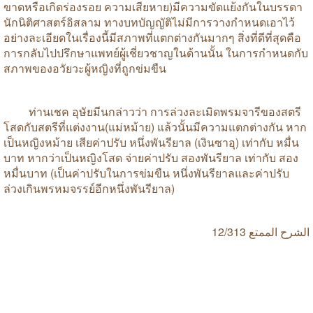
ขาดหรือเกิดร่องรอย
ความเสียหาย
)
มีความขัดแย้งกันในบรรดา
นักนิติศาสตร์อิสลาม
ทางบทบัญญัติไม่มีการวางกำหนดเอาไว้
อย่างละเอียดในเรื่องนี้มีสภาพที่แตกต่างกันมากๆ
สิ่งที่ดีที่สุดคือ
การกลับไปปรึกษาแพทย์ผู้เชี่ยวชาญในด้านนั้น
ในการกำหนดกับ
สภาพของอวัยวะผู้หญิงที่ถูกข่มขืน
ท่านเชค
อุษัยมีนกล่าวว่า
การล่วงละเมิดพรมจารีของสตรี
โสดกับสตรีที่แต่งงาน
(
แม่หม้าย
)
แล้วนั้นมีความแตกต่างกัน
หาก
เป็นหญิงหม้าย
เสียค่าปรับ
หนึ่งพันรียาล
(
เงินซาอุ
)
เท่ากับ
หมื่น
บาท
หากว่าเป็นหญิงโสด
จ่ายค่าปรับ
สองพันรียาล
เท่ากับ
สอง
หมื่นบาท
(
เป็นค่าปรับในการข่มขืน
หนึ่งพันรียาลและค่าปรับ
ล่วงเกินพรหมจรรย์อีกหนึ่งพันรียาล
)
12/313
الممتع
الشرح