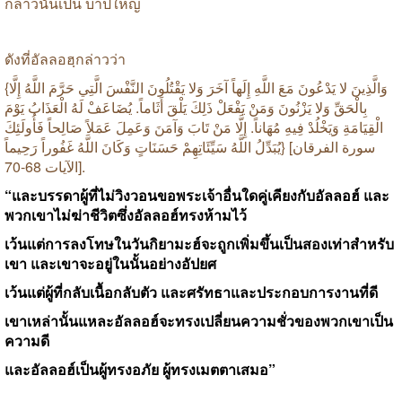
กล่าวนั้นเป็น
บาปใหญ่
ดังที่อัลลอฮฺกล่าวว่า
{
إِلَّا
اللَّهُ
حَرَّمَ
الَّتِي
النَّفْسَ
يَقْتُلُونَ
وَلا
آخَرَ
إِلَهاً
اللَّهِ
مَعَ
يَدْعُونَ
لا
وَالَّذِينَ
يَوْمَ
الْعَذَابُ
لَهُ
يُضَاعَفْ
.
أَثَاماً
يَلْقَ
ذَلِكَ
يَفْعَلْ
وَمَنْ
يَزْنُونَ
وَلا
بِالْحَقِّ
فَأُولَئِكَ
صَالِحاً
عَمَلاً
وَعَمِلَ
وَآمَنَ
تَابَ
مَنْ
إِلَّا
.
مُهَاناً
فِيهِ
وَيَخْلُدْ
الْقِيَامَةِ
رَحِيماً
غَفُوراً
اللَّهُ
وَكَانَ
حَسَنَاتٍ
سَيِّئَاتِهِمْ
اللَّهُ
يُبَدِّلُ
} [
الفرقان
سورة
الآيات
68-70].
“
และบรรดาผู้ที่ไม่วิงวอนขอพระเจ้าอื่นใดคู่เคียงกับอัลลอฮ์
และ
พวกเขาไม่ฆ่าชีวิตซึ่งอัลลอฮ์ทรงห้ามไว้
เว้นแต่การลงโทษในวันกิยามะฮ์จะถูกเพิ่มขึ้นเป็นสองเท่าสำหรับ
เขา
และเขาจะอยู่ในนั้นอย่างอัปยศ
เว้นแต่ผู้ที่กลับเนื้อกลับตัว
และศรัทธาและประกอบการงานที่ดี
เขาเหล่านั้นแหละอัลลอฮ์จะทรงเปลี่ยนความชั่วของพวกเขาเป็น
ความดี
และอัลลอฮ์เป็นผู้ทรงอภัย
ผู้ทรงเมตตาเสมอ
”