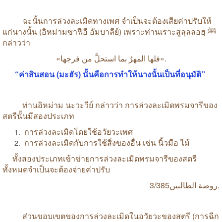
ฉะนั้นการล่วงละเมิดทางเพศ
จำเป็นจะต้องเสียค่าปรับให้
แก่นางนั้น
(
อิหม่ามซาฟีอี
อัมบาลีย์
)
เพราะท่านเราะสูลุลลอฮฺ
ﷺ
กล่าวว่า
«
فرجها
من
استحلَّ
بما
المهرُ
فلها
».
“
ค่าสินสอน
(
มะฮัร
)
นั้นคือการทำให้นางนั้นเป็นที่อนุมัติ
”
ท่านอิหม่าม
นะวะวีย์
กล่าวว่า
การล่วงละเมิดพรมจารีของ
สตรีนั้นมีสองประเภท
การล่วงละเมิดโดยใช้อวัยวะเพศ
การล่วงละเมิดกับการใช้สิ่งของอื่น
เช่น
นิ้วมือ
ไม้
ทั้งสองประเภทเข้าข่ายการล่วงละเมิดพรมจารีของสตรี
ทั้งหมดจำเป็นจะต้องจ่ายค่าปรับ
الطالبين
روضة
3/385.
ส่วนขอบเขตของการล่วงละเมิดในอวัยวะของสตรี
(
การฉีก