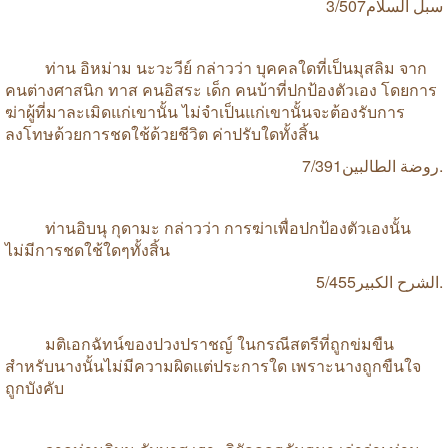
3/507
السلام
سبل
ท่าน
อิหม่าม
นะวะวีย์
กล่าวว่า
บุคคลใดที่เป็นมุสลิม
จาก
คนต่างศาสนิก
ทาส
คนอิสระ
เด็ก
คนบ้าที่ปกป้องตัวเอง
โดยการ
ฆ่าผู้ที่มาละเมิดแก่เขานั้น
ไม่จำเป็นแก่เขานั้นจะต้องรับการ
ลงโทษด้วยการชดใช้ด้วยชีวิต
ค่าปรับใดทั้งสิ้น
الطالبين
روضة
7/391.
ท่านอิบนุ
กุดามะ
กล่าวว่า
การฆ่าเพื่อปกป้องตัวเองนั้น
ไม่มีการชดใช้ใดๆทั้งสิ้น
الكبير
الشرح
5/455.
มติเอกฉัทน์ของปวงปราชญ์
ในกรณีสตรีที่ถูกข่มขืน
สำหรับนางนั้นไม่มีความผิดแต่ประการใด
เพราะนางถูกขืนใจ
ถูกบังคับ