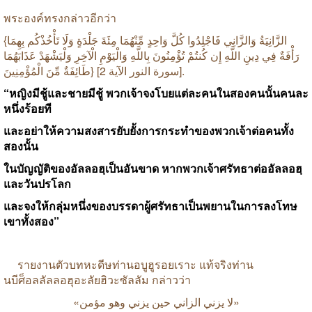
พระองค์ทรงกล่าวอีกว่า
{
بِهِمَا
تَأْخُذْكُم
وَلَا
جَلْدَةٍ
مِئَةَ
مِّنْهُمَا
وَاحِدٍ
كُلَّ
فَاجْلِدُوا
وَالزَّانِي
الزَّانِيَةُ
رَأْفَةٌ
فِي
دِينِ
اللَّهِ
إِن
كُنتُمْ
تُؤْمِنُونَ
بِاللَّهِ
وَالْيَوْمِ
الْآخِرِ
وَلْيَشْهَدْ
عَذَابَهُمَا
الْمُؤْمِنِينَ
مِّنَ
طَائِفَةٌ
} [
الآية
النور
سورة
2].
“
หญิงมีชู้และชายมีชู้
พวกเจ้าจงโบยแต่ละคนในสองคนนั้นคนละ
หนึ่งร้อยที
และอย่าให้ความสงสารยับยั้งการกระทำของพวกเจ้าต่อคนทั้ง
สองนั้น
ในบัญญัติของอัลลอฮฺเป็นอันขาด
หากพวกเจ้าศรัทธาต่ออัลลอฮฺ
และวันปรโลก
และจงให้กลุ่มหนึ่งของบรรดาผู้ศรัทธาเป็นพยานในการลงโทษ
เขาทั้งสอง
”
รายงานตัวบทหะดีษท่านอบูฮูรอยเราะ
แท้จริงท่าน
นบีศ็อลลัลลอฮุอะลัยฮิวะซัลลัม
กล่าวว่า
«
مؤمن
وهو
يزني
حين
الزاني
يزني
لا
»