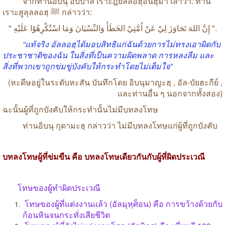
จากท่านอิบนุ
อับบาส
เราะฎิยัลลอฮฺอันฮุมา
เล่าว่า
:
ท่าน
เราะสูลุลลอฮฺ
ﷺ
กล่าวว่า
:
"
عَلَيْهِ
اسْتُكْرِهُوْا
وَمَا
وَالنِّسْيَانَ
الخَطَأَ
اُمَّتِيْ
عَنْ
لِيْ
تَجَاوَزَ
اللهَ
إِنَّ
".
“
แท้จริง
อัลลอฮฺได้มอบสิทธิแก่ฉันด้วยการไม่ทรงเอาผิดกับ
ประชาชาติของฉัน
ในสิ่งที่เป็นความผิดพลาด
การหลงลืม
และ
สิ่งที่พวกเขาถูกข่มขู่บังคับให้กระทำโดยไม่เต็มใจ
”
(
หะดีษอยู่ในระดับหะสัน
บันทึกโดย
อิบนุมาญะฮฺ
,
อัล
-
บัยฮะกีย์
,
และท่านอื่น
ๆ
นอกจากทั้งสอง
)
ฉะนั้นผู้ที่ถูกบังคับให้กระทำนั้นไม่มีบทลงโทษ
ท่านอิบนุ
กุดามะฮฺ
กล่าวว่า
ไม่มีบทลงโทษแก่ผู้ที่ถูกบังคับ
บทลงโทษผู้ที่ข่มขืน
คือ
บทลงโทษเดียวกันกับผู้ที่ผิดประเวณี
โทษของผู้ทำผิดประเวณี
โทษของผู้ที่แต่งงานแล้ว
(
อัลมุหฺศ็อน
)
คือ
การขว้างด้วยกับ
ก้อนหินจนกระทั่งเสียชีวิต