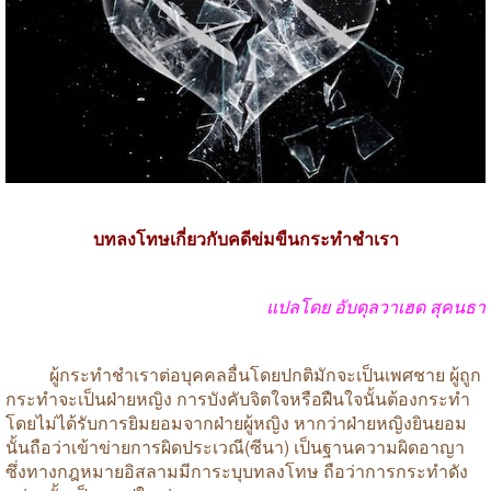
บทลงโทษเกี่ยวกับคดีข่มขืนกระทำชำเรา
แปลโดย
อับดุลวาเฮด
สุคนธา
ผู้กระทำชำเราต่อบุคคลอื่นโดยปกติมักจะเป็นเพศชาย
ผู้ถูก
กระทำจะเป็นฝ่ายหญิง
การบังคับจิตใจหรือฝืนใจนั้นต้องกระทำ
โดยไม่ได้รับการยิมยอมจากฝ่ายผู้หญิง
หากว่าฝ่ายหญิงยินยอม
นั้นถือว่าเข้าข่ายการผิดประเวณี
(
ซีนา
)
เป็นฐานความผิดอาญา
ซึ่งทางกฎหมายอิสลามมีการะบุบทลงโทษ
ถือว่าการกระทำดัง