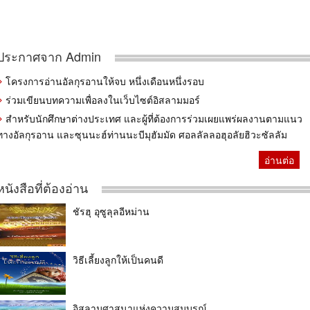
ประกาศจาก Admin
โครงการอ่านอัลกุรอานให้จบ หนึ่งเดือนหนึ่งรอบ
ร่วมเขียนบทความเพื่อลงในเว็บไซต์อิสลามมอร์
สำหรับนักศึกษาต่างประเทศ และผู้ที่ต้องการร่วมเผยแพร่ผลงานตามแนว
ทางอัลกุรอาน และซุนนะฮ์ท่านนะบีมุฮัมมัด ศอลลัลลอฮุอลัยฮิวะซัลลัม
อ่านต่อ
หนังสือที่ต้องอ่าน
ชัรฮุ อุซูลุลอีหม่าน
วิธีเลี้ยงลูกให้เป็นคนดี
อิสลามศาสนาแห่งความสมบูรณ์