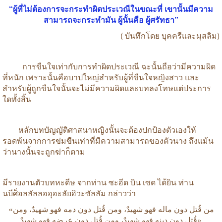
“
ผู้ที่ไม่ต้องการจะกระทำผิดประเวณีในขณะที่
เขานั้นมีความ
สามารถจะกระทำมัน
ผู้นั้นคือ
ผู้ศรัทธา
”
(
บันทึกโดย
บุคครีและมุสลิม
)
การขืนใจเท่ากับการทำผิดประเวณี
ฉะนั้นถือว่ามีความผิด
ที่หนัก
เพราะนั้นคือบาปใหญ่สำหรับผู้ที่ขืนใจหญิงสาว
แ
ละ
สำหรับผู้ถูกขืนใจนั้นจะไม่มีความผิดและบทลงโทษแต่ประการ
ใดทั้งสิ้น
หลักบทบัญญัติศาสนาหญิงนั้นจะต้องปกป้องตัวเองให้
รอดพ้นจากการข่มขืนเท่าที่มีความสามารถของตัวนาง
ถึงแม้น
ว่านางนั้นจะถูกฆ่าก็ตาม
มีรายงานตัวบทหะดีษ
จากท่าน
ซะอีด
บิน
เซด
ได้ยิน
ท่าน
นบีศ็อลลัลลอฮุอะลัยฮิวะซัลลัม
กล่าวว่า
«
ومن
شهيدٌ،
فهو
دمه
دون
قُتل
ومن
شهيدٌ،
فهو
ماله
دون
قُتل
من
شهيدٌ
فهو
عرضه
دون
قُتل
ومن
شهيدٌ،
فهو
دينه
دون
قُتل
»