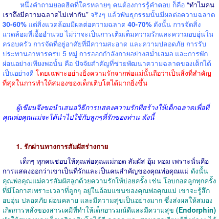
หนึ่งคำถามยอดฮิตที่ใครหลายๆ คนต้องการรู้คำตอบ ก็คือ
“ทำไมคน
เราถึงมีความฉลาดไม่เท่ากัน”
จริงๆ แล้วพันธุกรรมนั้นมีผลต่อความฉลาด
30-60%
แต่สิ่งแวดล้อมมีผลต่อความฉลาด
40-70%
ดังนั้น การจัดสิ่ง
แวดล้อมที่เอื้ออำนวย ไม่ว่าจะเป็นการเติมเต็มความรักและความอบอุ่นใน
ครอบครัว การจัดที่อยู่อาศัยที่มีความสะอาด และความปลอดภัย การรับ
ประทานอาหารครบ 5 หมู่ การออกกำลังกายอย่างสม่ำเสมอ และการพัก
ผ่อนอย่างเพียงพอนั้น คือ ปัจจัยสำคัญที่ช่วยพัฒนาความฉลาดของเด็กได้
เป็นอย่างดี
โดยเฉพาะอย่างยิ่งความรักจากพ่อแม่นั้นถือว่าเป็นสิ่งที่สำคัญ
ที่สุดในการทำให้สมองของเด็กเติบโตได้มากยิ่งขึ้น
ผู้เขียนจึงขอนำเสนอวิธีการแสดงความรักที่สร้างให้เด็กฉลาดเพื่อที่
คุณพ่อคุณแม่จะได้นำไปใช้กับลูกๆที่รักของท่าน ดังนี้
1. รักผ่านทางการสัมผัสร่างกาย
เด็กๆ ทุกคนชอบให้คุณพ่อคุณแม่กอด สัมผัส อุ้ม หอม เพราะนั่นคือ
การแสดงออกว่าเขาเป็นที่รักและเป็นคนสำคัญของคุณพ่อคุณแม่
ดังนั้น
คุณพ่อคุณแม่ควรสัมผัสลูกด้วยความรักให้บ่อยครั้ง เช่น โอบกอดลูกทุกครั้ง
ที่มีโอกาสเพราะเวลาที่ลูกๆ อยู่ในอ้อมแขนของคุณพ่อคุณแม่ เขาจะรู้สึก
อบอุ่น ปลอดภัย ผ่อนคลาย และมีความสุขเป็นอย่างมาก ซึ่งส่งผลให้สมอง
เกิดการหลั่งของสารเคมีที่ทำให้เด็กอารมณ์ดีและมีความสุข
(Endorphin)