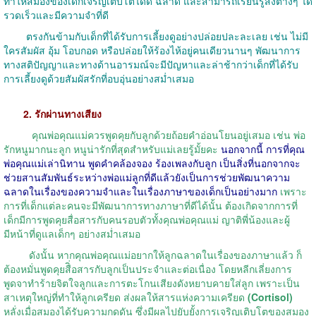
ทำให้สมองของเด็กเจริญเติบโตได้ดี ฉลาด และสามารถเรียนรู้สิ่งต่างๆ ได้
รวดเร็วและมีความจำที่ดี
ตรงกันข้ามกับเด็กที่ได้รับการเลี้ยงดูอย่างปล่อยปละละเลย เช่น ไม่มี
ใครสัมผัส อุ้ม โอบกอด หรือปล่อยให้ร้องไห้อยู่คนเดียวนานๆ พัฒนาการ
ทางสติปัญญาและทางด้านอารมณ์จะมีปัญหาและล่าช้ากว่าเด็กที่ได้รับ
การเลี้ยงดูด้วยสัมผัสรักที่อบอุ่นอย่างสม่ำเสมอ
2. รักผ่านทางเสียง
คุณพ่อคุณแม่ควรพูดคุยกับลูกด้วยถ้อยคำอ่อนโยนอยู่เสมอ เช่น พ่อ
รักหนูมากนะลูก หนูน่ารักที่สุดสำหรับแม่เลยรู้มั้ยคะ
นอกจากนี้ การที่คุณ
พ่อคุณแม่เล่านิทาน พูดคำคล้องจอง ร้องเพลงกับลูก เป็นสิ่งที่นอกจากจะ
ช่วยสานสัมพันธ์ระหว่างพ่อแม่ลูกที่ดีแล้วยังเป็นการช่วยพัฒนาความ
ฉลาดในเรื่องของความจำและในเรื่องภาษาของเด็กเป็นอย่างมาก
เพราะ
การที่เด็กแต่ละคนจะมีพัฒนาการทางภาษาที่ดีได้นั้น ต้องเกิดจากการที่
เด็กมีการพูดคุยสื่อสารกับคนรอบตัวทั้งคุณพ่อคุณแม่ ญาติพี่น้องและผู้
มีหน้าที่ดูแลเด็กๆ อย่างสม่ำเสมอ
ดังนั้น หากคุณพ่อคุณแม่อยากให้ลูกฉลาดในเรื่องของภาษาแล้ว ก็
ต้องหมั่นพูดคุยสืิ่อสารกับลูกเป็นประจำและต่อเนื่อง โดยหลีกเลี่ยงการ
พูดจาทำร้ายจิตใจลูกและการตะโกนเสียงดังหยาบคายใส่ลูก เพราะเป็น
สาเหตุใหญ่ที่ทำให้ลูกเครียด ส่งผลให้สารแห่งความเครียด
(Cortisol)
หลั่งเมื่อสมองได้รับความกดดัน ซึ่งมีผลไปยับยั้งการเจริญเติบโตของสมอง