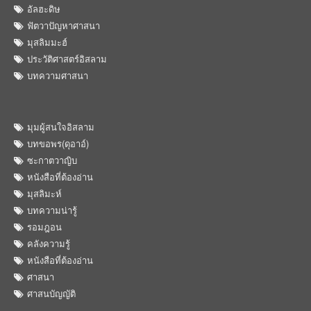
อัลฮะดิษ
ฟัตวาปัญหาศาสนา
มุสลิมมะฮ์
ประวัติศาสตร์อิสลาม
บทความศาสนา
มุมผู้สนใจอิสลาม
บทขอพร(ดุอาอ์)
ซะกาตวาญิบ
หนังสือที่ต้องอ่าน
มุสลิมะห์
บทความน่ารู้
รอมฎอน
คลังความรู้
หนังสือที่ต้องอ่าน
ศาสนา
ศาสนบัญญัติ