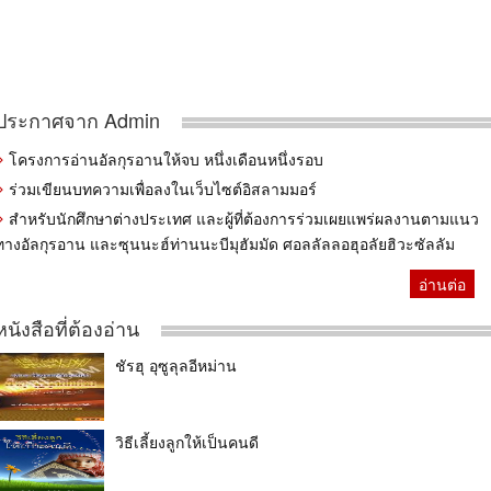
ประกาศจาก Admin
โครงการอ่านอัลกุรอานให้จบ หนึ่งเดือนหนึ่งรอบ
ร่วมเขียนบทความเพื่อลงในเว็บไซต์อิสลามมอร์
สำหรับนักศึกษาต่างประเทศ และผู้ที่ต้องการร่วมเผยแพร่ผลงานตามแนว
ทางอัลกุรอาน และซุนนะฮ์ท่านนะบีมุฮัมมัด ศอลลัลลอฮุอลัยฮิวะซัลลัม
อ่านต่อ
หนังสือที่ต้องอ่าน
ชัรฮุ อุซูลุลอีหม่าน
วิธีเลี้ยงลูกให้เป็นคนดี