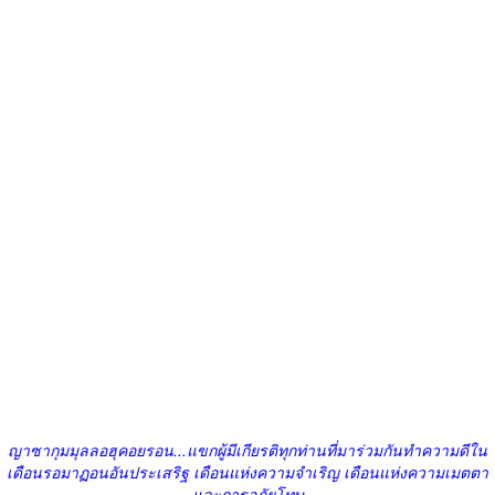
ญาซากุมมุลลอฮุคอยรอน...แขกผู้มีเกียรติทุกท่านที่มาร่วมกันทำความดีใน
เดือนรอมาฏอนอันประเสริฐ เดือนแห่งความจำเริญ เดือนแห่งความเมตตา
และการอภัยโทษ