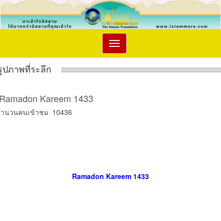
Toggle
navigation
รูปภาพที่ระลึก
Ramadon Kareem 1433
จำนวนคนเข้าชม 10436
Ramadon Kareem 1433