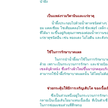
น้ำผึ้ง
เป็นแหล่งรวมวิตามินและแร่ธาตุ
น้ำผึ้งประกอบไปด้วยน้ำตาลชนิดต่างๆ ได
ยม แคลเซียม โซเดียมคลอไรท์ ซัลเฟอร์ เหล็ก และ
ที่ได้มา จะขึ้นอยู่กับคุณภาพของต่อมน้ำหวานขอ
แร่ธาตุชนิดอื่น เช่น ทองแดง ไอโอดีน และสังก
ใช้ในการรักษาบาดแผล
ในการนำน้ำผึ้งมาใช้ในการรักษาบาดแ
ด้วย เพราะเป็นกระบวนการรักษา และช่วยป้องกั
เซลล์บุผิวหนัง ซึ่งสร้างผิวใหม่ขึ้นมาปกคลุมบ
สามารถใช้น้ำผึ้งรักษาบาดแผลนั้น ได้โดยไม่ต้องอ
ช่วยกระตุ้นให้มีการเจริญเติบโต ของเนื้อเยื
ซึ่งเป็นส่วนหนึ่งอยู่ในกระบวนการรัก
กลายเป็นเนื้อเส้นใยมาแทนเนื้อเยื่อ ที่เป็นตัวเ
ในการซ่อมแซมส่วนที่สึกหรอ