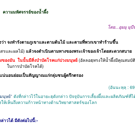
ความมหัศจรรย์ของน้ำผึ้ง
โดย...อุมมุ มุบี
ึ้งว่า จงทำรังตามภูเขาและตามต้นไม้ และตามที่พวกเขาทำร้านขึ้น
กสรและผลไม้)
แล้วจงดำเนินตามทางของพระเจ้าของเจ้าโดยสะดวกสบาย
้องของมัน
ในนั้นมีสิ่งบำบัดโรคแก่ปวงมนุษย์
(อัลลอฮฺทรงให้น้ำผึ้งมีคุณสมบัต
ในการบำบัดโรคได้)
 แน่นอนย่อมเป็นสัญญาณแก่กลุ่มชนผู้ตรึกตรอง
(อันนะหฺลฺ : 69
มนุษย์”
ดังที่กล่าวไว้ในอายะฮฺดังกล่าว ปัจจุบันการเลี้ยงผึ้งและผลิตภัณฑ์ที่ได
สดงให้เห็นถึงความก้าวหน้าทางด้านวิทยาศาสตร์ของโลก
่าวได้ มีดังต่อไปนี้:-