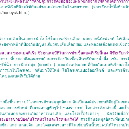
่าน้ำผึ้งให้ผลในการควบคุมการติดเชื้อของแผล ที่เกิดจากไฟลวกได้ดีกว่ากา
ื้อแบคทีเรียที่นิยมใช้กันอย่างแพร่หลายในโรงพยาบาล (จากเรื่องน้ำผึ้งต้านผิ
m/honeysk.htm
. )
กายจำเป็นต่อการนำไปใช้ในการสร้างเลือด นอกจากนี้ยังช่วยทำให้เลือ
ะยังทำหน้าที่ป้องกันปัญหาเกี่ยวกับเส้นเลือดฝอย และหลอดเลือดแดงแข็งตั
่งสะสม ของแบคทีเรีย ซึ่งคุณสมบัติในการฆ่าเชื้อแบคทีเรียนี้เอง มีชื่อเรียกว่
าร ที่บ่งบอกถึงคุณภาพด้านการป้องกันเชื้อจุลินทรีย์ของน้ำผึ้ง เช่น การม
รีย์น้ำ การมีกรดสูง (ด่างต่ำ ) และส่วนประกอบที่ป้องกันแบคทีเรียออกไ
ต่อการนำไนโตรเจน กลับมาใช้ใหม่ ไฮโดรเจนเปอร์ออกไซด์ และสารต้า
ิบโตของแบคทีเรียได้ด้วย
มากยิ่งขึ้น ควรบริโภคสารต้านอนุมูลอิสระ อันเป็นองค์ประกอบที่มีอยู่ในเซลล
่เกิดจากการทำหน้าที่เผาผลาญทั่วๆไป ของร่างกาย โดยสารดังกล่าวนี้ จะเป็
ป็นสาเหตุของการเกิดอาหารเน่าเสีย และโรคเรื้อรังต่างๆ นักวิจัยเชื่อว่
อิสระอาจช่วยป้องกันโรคหัวใจและโรคมะเร็งได้
สารต้านอนุมูลอิสระที่พบมา
คริสซิน และ แกละจิน และโดยเฉพาะสารพิโนเซ็มบรินนั้นจะพบได้โดยง่ายใ