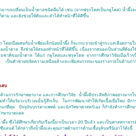
มารถเปลี่ยนเป็นน้ำตาลชนิดอื่นได้ เช่น (จากฟรุกโตสเป็นกลูโคส) น้ำผึ้งจ
ก็ตาม และยังช่วยให้ตับและลำไส้ทำหน้าที่ได้ดีขึ้น
ว โดยเมื่อผสมกับน้ำเพียงเล็กน้อยน้ำผึ้ง ก็จะกระจายเข้าสู่กระแสเลือดภายใ
น้ำตาล จึงช่วยให้สมองทำหน้าที่ได้ดีขึ้น เนื่องจากสมองเป็นส่วนที่ต้องใช
รมชาติของน้ำตาล ได้แก่ กลูโคสและฟรุคโตส จากการศึกษาวิจัยเมื่อเร็วๆนี
 เป็นตัวช่วยขจัดความเหนื่อยล้าและเพิ่มสมรรถนะของร่างกายในด้านกา
กเสบ
เกตด้านการรักษาพยาบาล และการศึกษาวิจัย น้ำผึ้งมีประสิทธิภาพอย่างมากใ
ทำให้อวัยวะบริเวณนั้นรู้สึกเจ็บ ในการพัฒนาทำให้เกิดเนื้อเยื่อใหม่ มีกา
ก่าแก่ที่สุด ปัจจุบันบรรดาแพทย์ และนักวิทยาศาสตร์เอง ก็กำลังทำการศึกษ
ารรักษาบาดแผล
งน้ำผึ้ง ซึ่งได้ศึกษาเกี่ยวกับเรื่องนี้มาเป็นเวลา 20 ปีแล้ว และเป็นศาสตราจารย
ด์ ได้กล่าวถึงน้ำผึ้งและคุณภาพด้านการต้านเชื้อจุลินทรีย์เอาไว้ดังนี้