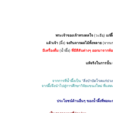
พระเจ้าของเจ้าทรงดลใจ
(วะฮียฺ)
แก่ผ
แล้วเจ้า
(ผึ้ง)
จงกินจากผลไม้ทั้งหลาย
(จากเ
มีเครื่องดื่ม
(น้ำผึ้ง)
ที่มีสีสันต่างๆ ออกมาจากท
แท้จริงในการนั้น
จากการที่น้ำผึ้งเป็น
“สิ่งบำบัดโรคแก่ปวง
จากผึ้งจึงนำไปสู่การศึกษาวิจัยแขนงใหม่ ที่แ
ประโยชน์ด้านอื่นๆ ของน้ำผึ้งที่พอจะกล