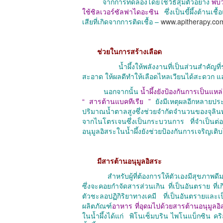
จากการทดลองโดยใช้วิธีสุ่มตัวอย่าง
พบว
ใช้ซิลเวอร์ซัลฟาไดอะซิน
ซึ่งเป็นขี้ผึ้งต้านเช
เสียที่เกิดจากการติดเชื้อ –
www.apitherapy.co
ช่วยในการสร้างเลือด
น้ำผึ้งให้พลังงานที่เป็นส่วนสำคัญที่ร่าง
สะอาด ให้ผลดีทำให้เลือดไหลเวียนได้สะดวก แล
นอกจากนั้น
น้ำผึ้งยังป้องกันการเป็นแหล
“ สารต้านแบคทีเรีย ”
ยังมีเหตุผลอีกหลายประก
ปริมาณน้ำตาลสูงซึ่งช่วยจำกัดจำนวนของจุลินท
จากไนโตรเจนซึ่งเป็นกระบวนการ ที่จำเป็น
อนุมูลอิสระในน้ำผึ้งยังช่วยป้องกันการเจริญเต
มีสารต้านอนุมูลอิสระ
สำหรับผู้ที่ต้องการให้ตัวเองมีสุขภาพดี
ซึ่งจะคอยกำจัดสารส่วนเกิน ที่เป็นอันตราย ที
ตัวชะลอปฏิกิริยาทางเคมี ที่เป็นอันตรายและเ
ผลิตภัณฑ์
อาหาร ที่อุดมไปด้วยสารต้านอนุมูล
ในน้ำผึ้งได้แก่ พิโนเซ็มบริน ไพโนแบ็กซิน 