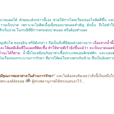
แผลได้ ลักษณะดังกล่าวนี้เอง ช่วยให้การไหลเวียนของโลหิตดีขึ้น แล
วามเจ็บปวด เพราะจะไม่ติดเนื้อเยื่อของบาดแผลสำคัญ ดังนั้น จึงไม่ทำให
ม่รู้สึกเจ็บปวด ในกรณีที่มีการตกแต่งบาดแผล หรือต้องทำแผล
บโต ของจุลิน-ทรีย์ดังกล่าว ถือเป็นสิ่งที่มีคุณค่าอย่างมาก
เนื่องจากน้ำผึ้
ะให้ผลดีเต็มที่ในแผลที่ติดเชื้อ ทำให้หายดีเร็วยิ่งขึ้นแม้ว่า จะเป็นบาดแผลที
ิชีวนะได้ก็ตาม
น้ำผึ้งไม่เหมือนกับยาฆ่าเชื้อประเภทแอนติเซฟติก และแอนต
ียในเรื่องของกระบวนการรักษา ที่อาจให้ผลในทางตรงกันข้าม ซึ่งเป็นอันตรา
ั้นมีคุณภาพมหาศาลในด้านการรักษา”
และไม่ต้องสงสัยเลยว่าสิ่งนี้เป็นหนึ่งใ
พระองค์อัลลอฮฺ
ผู้ทรงพลานุภาพได้ทรงบอกเอาไว้...