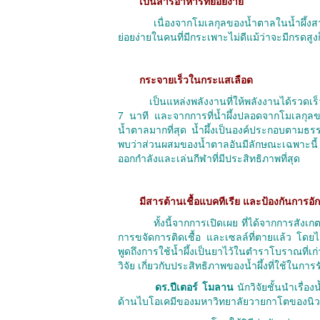
เป็นสารอาหารที่ย่อยง่าย
เนื่องจากโมเลกุลของน้ำตาลในน้ำผึ้งสา
ย่อยง่ายในคนที่มีกระเพาะไม่ดีแม้ว่าจะมีกรดสูง
กระจายเร็วในกระแสเลือด
เป็นแหล่งพลังงานที่ให้พลังงานได้รวดเร็
7 นาที และจากการที่น้ำผึ้งปลอดจากโมเลกุลของ
น้ำตาลมากที่สุด น้ำผึ้งเป็นองค์ประกอบตามธร
พบว่าส่วนผสมของน้ำตาลอันมีลักษณะเฉพาะนี้
ออกกำลังและเล่นกีฬาที่มีประสิทธิภาพที่สุด
มีสารต้านเชื้อแบคทีเรีย และป้องกันการอั
ทั้งนี้จากการเปิดเผย ที่ได้จากการสัง
การขจัดการติดเชื้อ และเซลล์ที่ตายแล้ว โดยไม่
พูดถึงการใช้น้ำผึ้งเป็นยาไว้ในตำราโบราณที่เ
วิจัย เกี่ยวกับประสิทธิภาพของน้ำผึ้งที่ใช้ในก
ดร.ปีเตอร์ โมลาน
นักวิจัยชั้นนำเรื่อ
ด้านไบโอเคมีของมหาวิทยาลัยวายกาโตของนิวซีแลน