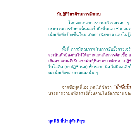
มีปฏิกิริยาต้านการอักเสบ
โดยจะลดอาการบวมบริเวณรอบ ๆ บาด
กระบวนการรักษาเห็นผลเร็วยิ่งขึ้นและช่วยลดค
เนื้อเยื่อที่สร้างขึ้นใหม่ เกิดการฉีกขาด และไ
ทั้งนี้ การมีคุณภาพ ในการยับยั้งการเจริญเติ
จะเป็นตัวป้องกันไม่ให้บาดแผลเกิดการติดเชื้อ แล
เกิดจากแบคทีเรียสายพันธุ์ที่สามารถต้านยาปฏ
ไบโอติค (ยาปฏิชีวนะ) ทั้งหลาย คือ ไม่มีผลเส
ต่อเนื้อเยื่อของบาดแผลนั้น ๆ
จากข้อมูลนี้เอง เห็นได้ชัดว่า
“น้ำผึ้งน
บรรดาความมหัศจรรย์ทั้งหลายในอัลกุรอานของ
มูลนิธิ ชี้นำสู่สันติสุข