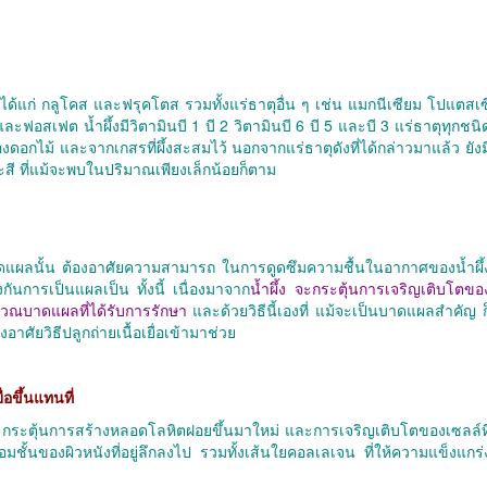
้แก่ กลูโคส และฟรุคโตส รวมทั้งแร่ธาตุอื่น ๆ เช่น แมกนีเซียม โปแตสเซ
ฟอสเฟต น้ำผึ้งมีวิตามินบี 1 บี 2 วิตามินบี 6 บี 5 และบี 3 แร่ธาตุทุกชนิ
งดอกไม้ และจากเกสรที่ผึ้งสะสมไว้ นอกจากแร่ธาตุดังที่ได้กล่าวมาแล้ว ยังม
ะสี ที่แม้จะพบในปริมาณเพียงเล็กน้อยก็ตาม
ผลนั้น ต้องอาศัยความสามารถ ในการดูดซึมความชื้นในอากาศของน้ำผึ้
นการเป็นแผลเป็น ทั้งนี้ เนื่องมาจาก
น้ำผึ้ง จะกระตุ้นการเจริญเติบโตขอ
ริเวณบาดแผลที่ได้รับการรักษา
และด้วยวิธีนี้เองที่ แม้จะเป็นบาดแผลสำคัญ ก
าศัยวิธีปลูกถ่ายเนื้อเยื่อเข้ามาช่วย
่อขึ้นแทนที่
ษา กระตุ้นการสร้างหลอดโลหิตฝอยขึ้นมาใหม่ และการเจริญเติบโตของเซลล์ที
ชื่อมชั้นของผิวหนังที่อยู่ลึกลงไป รวมทั้งเส้นใยคอลเลเจน ที่ให้ความแข็งแกร่