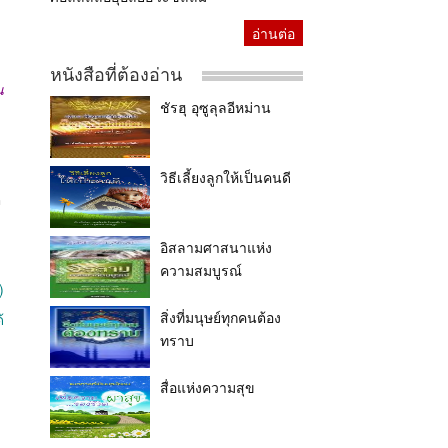
อ่านต่อ
หนังสือที่ต้องอ่าน
น
ชัรฮุ อุซูลุลอีหม่าน
วิธีเลี้ยงลูกให้เป็นคนดี
ิ
อิสลามศาสนาแห่ง
ความสมบูรณ์
)
สิ่งที่มนุษย์ทุกคนต้อง
้
ทราบ
สื่อแห่งความสุข