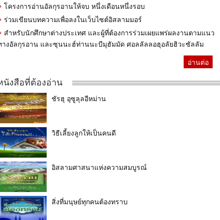
โครงการอ่านอัลกุรอานให้จบ หนึ่งเดือนหนึ่งรอบ
ร่วมเขียนบทความเพื่อลงในเว็บไซต์อิสลามมอร์
สำหรับนักศึกษาต่างประเทศ และผู้ที่ต้องการร่วมเผยแพร่ผลงานตามแนว
ทางอัลกุรอาน และซุนนะฮ์ท่านนะบีมุฮัมมัด ศอลลัลลอฮุอลัยฮิวะซัลลัม
อ่านต่อ
หนังสือที่ต้องอ่าน
ชัรฮุ อุซูลุลอีหม่าน
วิธีเลี้ยงลูกให้เป็นคนดี
อิสลามศาสนาแห่งความสมบูรณ์
สิ่งที่มนุษย์ทุกคนต้องทราบ