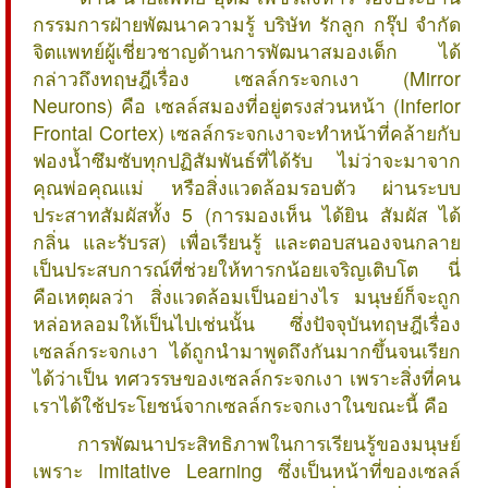
กรรมการฝ่ายพัฒนาความรู้ บริษัท รักลูก กรุ๊ป จำกัด
จิตแพทย์ผู้เชี่ยวชาญด้านการพัฒนาสมองเด็ก ได้
กล่าวถึงทฤษฎีเรื่อง เซลล์กระจกเงา (Mirror
Neurons) คือ เซลล์สมองที่อยู่ตรงส่วนหน้า (Inferior
Frontal Cortex) เซลล์กระจกเงาจะทำหน้าที่คล้ายกับ
ฟองน้ำซึมซับทุกปฏิสัมพันธ์ที่ได้รับ ไม่ว่าจะมาจาก
คุณพ่อคุณแม่ หรือสิ่งแวดล้อมรอบตัว ผ่านระบบ
ประสาทสัมผัสทั้ง 5 (การมองเห็น ได้ยิน สัมผัส ได้
กลิ่น และรับรส) เพื่อเรียนรู้ และตอบสนองจนกลาย
เป็นประสบการณ์ที่ช่วยให้ทารกน้อยเจริญเติบโต นี่
คือเหตุผลว่า สิ่งแวดล้อมเป็นอย่างไร มนุษย์ก็จะถูก
หล่อหลอมให้เป็นไปเช่นนั้น ซึ่งปัจจุบันทฤษฎีเรื่อง
เซลล์กระจกเงา ได้ถูกนำมาพูดถึงกันมากขึ้นจนเรียก
ได้ว่าเป็น ทศวรรษของเซลล์กระจกเงา เพราะสิ่งที่คน
เราได้ใช้ประโยชน์จากเซลล์กระจกเงาในขณะนี้ คือ
การพัฒนาประสิทธิภาพในการเรียนรู้ของมนุษย์
เพราะ Imitative Learning ซึ่งเป็นหน้าที่ของเซลล์