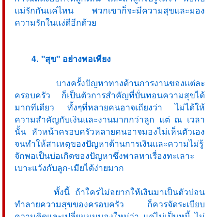
แม่รักกันแค่ไหน พวกเขาก็จะมีความสุขและมอง
ความรักในแง่ดีอีกด้วย
4. "สุข" อย่างพอเพียง
บางครั้งปัญหาทางด้านการงานของแต่ละ
ครอบครัว ก็เป็นตัวการสำคัญที่บั่นทอนความสุขได้
มากทีเดียว ทั้งๆที่หลายคนอาจเถียงว่า ไม่ได้ให้
ความสำคัญกับเงินและงานมากกว่าลูก แต่ ณ เวลา
นั้น หัวหน้าครอบครัวหลายคนอาจมองไม่เห็นตัวเอง
จนทำให้สาเหตุของปัญหาด้านการเงินและความไม่รู้
จักพอเป็นบ่อเกิดของปัญหาซึ่งพาลหาเรื่องทะเลาะ
เบาะแว้งกับลูก-เมียได้ง่ายมาก
ทั้งนี้ ถ้าใครไม่อยากให้เงินมาเป็นตัวบ่อน
ทำลายความสุขของครอบครัว ก็ควรจัดระเบียบ
ความคิดและเปลี่ยนมุมมองใหม่ว่า แค่ไม่เป็นหนี้ ไม่