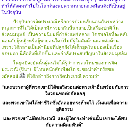
ทำให้สังคมทั่วไปในโลกต้องพบความหายนะเหมือนดังที่เป็นอยู่
ในปัจจุบัน
ปัจจุบันการผิดประเวณีหรือการร่วมหลับนอนกันระหว่าง
หนุ่มสาวที่ไม่ได้เป็นสามีภรรยากันนั้นกลายเป็นเรื่องปกติ ใน
สังคมมนุษย์ เป็นความนิยมที่กำลังแพร่หลาย ใครพอใจที่จะหลับ
นอนกับผู้หญิงหรือผู้ชายคนใด ก็ไม่มีผู้ใดคัดค้านและต่อต้าน
เพราะได้กลายเป็นค่านิยมที่ปลูกฝังให้เด็กยุคใหม่มองเป็นเรื่อง
ธรรมดา นี่คือสิ่งที่เกิดขึ้น และกำลังประสบปัญหาในสังคมมุสลิม
ในยุคปัจจุบันนั้นผู้คนไม่ได้รู้ว่าการลงโทษของการผิด
ประเวณี (ซีนา) มีโทษหนักสักเพียงใด จะขอนำคำตรัสขอ
งอัลลอฮ์
ที่ได้กล่าวถึงการผิดประเวณี ความว่า
“และบรรดาผู้ที่พวกเขามิได้ขอวิงวอนต่อพระเจ้าอื่นพร้อมกับการ
วิงวอนขอต่ออัลลอฮฺ
และพวกเขาไม่ได้ฆ่าชีวิตซึ่งอัลลอฮฺทรงห้ามไว้
เว้นแต่เพื่อความ
ยุติธรรม
และพวกเขาไม่ผิดประเวณี และผู้ใดกระทำเช่นนั้น เขาจะได้พบ
กับความผิดมหันต์”