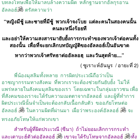
บทลงโทษเพื่อให้มาลบล้างความผิด หลักฐานจากอัลกุรอาน
อัลลอฮ์
ตรัสความว่า
“หญิงมีชู้ และชายที่มีชู้ พวกเจ้าจงโบย แต่ละคนในสองคนนั้น
คนละหนึ่งร้อยที
และอย่าให้ความสงสารมายับยั้งการกระทำของพวกเจ้าต่อคนทั้ง
สองนั้น เพื่อที่จะยกเลิกบทบัญญัติของอัลลอฮ์เป็นอันขาด
หากว่าพวกเจ้าศรัทธาต่ออัลลอฮฺ และวันสุดท้าย....”
( ซูเราะห์อันนูร / อายะที่ 2)
พี่น้องมุสลิมทั้งหลาย การผิดประเวณีถือว่าเป็น
อาชญากรรมทางสังคม ที่พวกเราจะต้องช่วยกันยับยั้ง ไม่ให้
แพร่หลายในสังคมมุสลิมของเรา โดยเฉพาะในกลุ่มเยาวชน เพื่อ
ที่สังคมของเราจะได้รับความเมตตาจากอัลลอฮ์ และผู้ที่ทำการ
ผิดประเวณีนั้นจำเป็นจะต้องกลับเนื้อกลับตัว ขออภัยโทษต่อ
อัลลอฮ์
ในความผิดที่ผ่านมา เผื่อว่าพระองค์อัลลอฮ์
จะ
ทรงอภัยโทษให้แก่พวกเขา
สำหรับผู้ที่ผิดประเวณี (ซีนา) ถ้าไม่ยอมเลิกการกระทำ
และเตาบะฮ์ตัวต่ออัลลอฮ์
เขาจะได้รับโทษจากอัลลอฮ์
ทั้ง