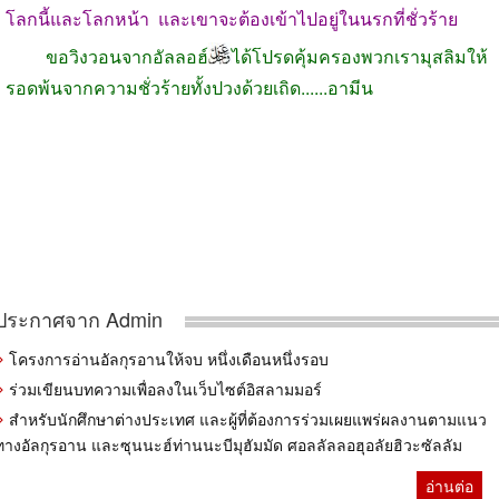
โลกนี้และโลกหน้า และเขาจะต้องเข้าไปอยู่ในนรกที่ชั่วร้าย
ขอวิงวอนจากอัลลอฮ์
ได้โปรดคุ้มครองพวกเรามุสลิมให้
รอดพ้นจากความชั่วร้ายทั้งปวงด้วยเถิด......อามีน
ประกาศจาก Admin
โครงการอ่านอัลกุรอานให้จบ หนึ่งเดือนหนึ่งรอบ
ร่วมเขียนบทความเพื่อลงในเว็บไซต์อิสลามมอร์
สำหรับนักศึกษาต่างประเทศ และผู้ที่ต้องการร่วมเผยแพร่ผลงานตามแนว
ทางอัลกุรอาน และซุนนะฮ์ท่านนะบีมุฮัมมัด ศอลลัลลอฮุอลัยฮิวะซัลลัม
อ่านต่อ