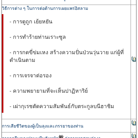
วิธีการต่าง ๆ ในการต่อต้านการเผยแพร่อิสลาม
- การดูถูก เย้ยหยัน
- การทำร้ายท่านเราะซูล
- การกดขี่ข่มเหง สร้างความปั่นป่วนวุ่นวาย แก่ผู้ที่
ดำเนินตาม
- การเจรจาต่อรอง
- ความพยายามที่จะเห็นปาฏิหาริย์
- เผ่ากุเรชตัดความสัมพันธ์กับตระกูลบนีฮาชิม
การเสียชีวิตของผู้เป็นลุงและภรรยาของท่าน