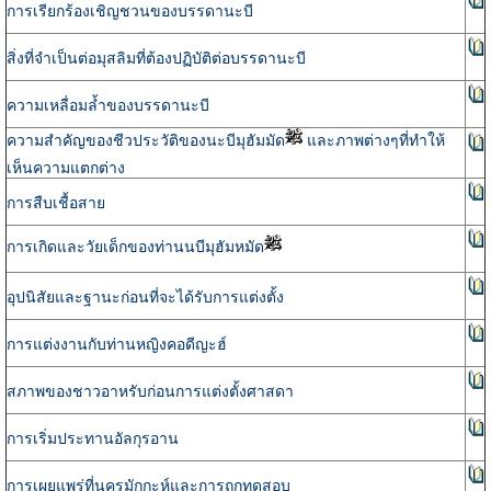
การเรียกร้องเชิญชวนของบรรดานะบี
สิ่งที่จำเป็นต่อมุสลิมที่ต้องปฏิบัติต่อบรรดานะบี
ความเหลื่อมล้ำของบรรดานะบี
ความสำคัญของชีวประวัติของนะบีมุฮัมมัด
และภาพต่างๆที่ทำให้
เห็นความแตกต่าง
การสืบเชื้อสาย
การเกิดและวัยเด็กของท่านนบีมุฮัมหมัด
อุปนิสัยและฐานะก่อนที่จะได้รับการแต่งตั้ง
การแต่งงานกับท่านหญิงคอดีญะฮ์
สภาพของชาวอาหรับก่อนการแต่งตั้งศาสดา
การเริ่มประทานอัลกุรอาน
การเผยแพร่ที่นครมักกะห์และการถูกทดสอบ