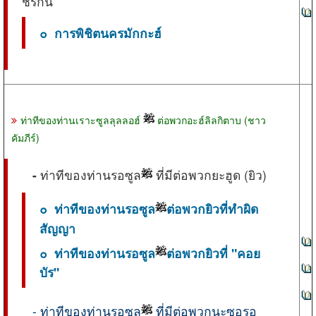
ชริกีน
๐ การพิชิตนครมักกะฮ์
ท่าทีของท่านเราะซูลลุลลอฮ์
ต่อพวกอะฮ์ลิลกิตาบ (ชาว
คัมภีร์)
-
ท่าทีของท่านรอซูล
ที่มีต่อพวกยะฮูด (ยิว)
๐ ท่าทีของท่านรอซูล
ต่อพวกยิวที่ทำผิด
สัญญา
๐ ท่าทีของท่านรอซูล
ต่อพวกยิวที่ "คอย
บัร"
-
ท่าทีของท่านรอซูล
ที่มีต่อพวกนะซอรอ