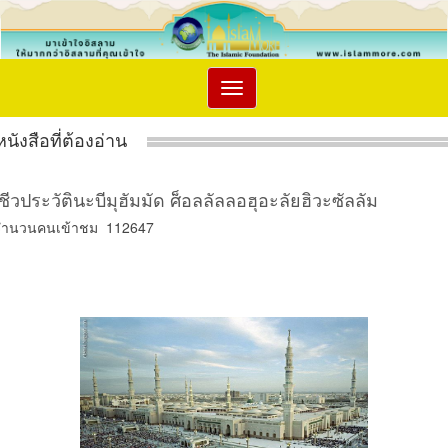
Toggle
navigation
หนังสือที่ต้องอ่าน
ชีวประวัตินะบีมุฮัมมัด ศ็อลลัลลอฮุอะลัยฮิวะซัลลัม
จำนวนคนเข้าชม 112647