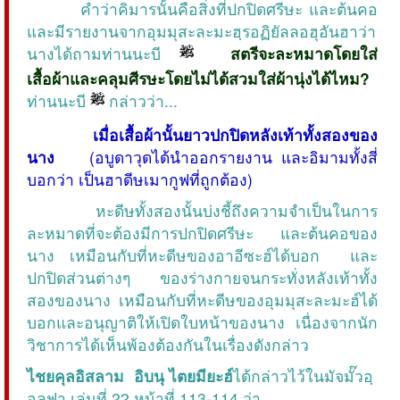
คำว่าคิมารนั้นคือสิ่งที่ปกปิดศรีษะ และต้นคอ
และมีรายงานจากอุมมุสะละมะฮฺรอฏิยัลลอฮุอันฮาว่า
นางได้ถามท่านนะบี
สตรีจะละหมาดโดยใส่
เสื้อผ้าและคลุมศีรษะโดยไม่ได้สวมใส่ผ้านุ่งได้ไหม?
ท่านนะบี
กล่าวว่า...
เมื่อเสื้อผ้านั้นยาวปกปิดหลังเท้าทั้งสองของ
นาง
(อบูดาวุดได้นำออกรายงาน และอิมามทั้งสี่
บอกว่า เป็นฮาดีษเมากูฟที่ถูกต้อง)
หะดีษทั้งสองนั้นบ่งชี้ถึงความจำเป็นในการ
ละหมาดที่จะต้องมีการปกปิดศรีษะ และต้นคอของ
นาง เหมือนกับที่หะดีษของอาอีซะฮ์ได้บอก และ
ปกปิดส่วนต่างๆ ของร่างกายจนกระทั่งหลังเท้าทั้ง
สองของนาง เหมือนกับที่หะดีษของอุมมุสะละมะฮ์ได้
บอกและอนุญาติให้เปิดใบหน้าของนาง เนื่องจากนัก
วิชาการได้เห็นพ้องต้องกันในเรื่องดังกล่าว
ไชยคุลอิสลาม อิบนุ ไตยมียะฮ์
ได้กล่าวไว้ในมัจมั๊วอฺ
อุลฟา เล่มที่ 22 หน้าที่ 113-114 ว่า