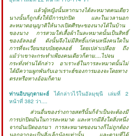
แล้วผู้หญิงนั้นหากนางได้ละหมาดคนเดียว
นางนั้นก็ถูกสั่งให้มีการปกปิด และในเวลานอก
ละหมาดอนุญาติให้นางเปิดศีรษะของนางได้ในบ้าน
ของนาง การสวมใส่เสื้อผ้าในละหมาดนั้นเป็นสิทธิ์
ของอัลลอฮ์ ดังนั้นจึงไม่มีสิทธิ์แก่คนหนึ่งคนใดใน
การที่จะเวียนรอบบัยตุลลอฮ์ โดยเปล่าเปลือย ถึง
แม้ว่าเขาจะกระทำเพียงคนเดียวก็ตาม....ไปจน
กระทั่งท่านได้กล่าว อาเราะฮ์ในการละหมาดนั้นไม่
ได้มีความผูกพันกับเอาเราะฮ์ของการมองจะโดยทาง
ตรงหรือทางอ้อมก็ตาม
ท่านอิบนุกุดามะฮ์
ได้กล่าวไว้ในอัลมุฆฺนี เล่มที่ 2
หน้าที่ 382 ว่า....
ส่วนอื่นของร่างกายสตรีนั้นก็จำเป็นจะต้องมี
การปกปิดมันในการละหมาด และหากมีสิ่งใดสิ่งหนึ่ง
จากมันเปิดออกมา การละหมาดของนางก็ไม่ถูกต้อง
นอกจากจะเป็นสิ่งเล็กน้อยเท่านั้น และตามที่ได้