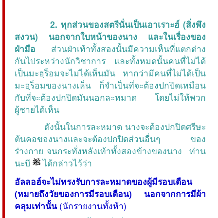
2. ทุกส่วนของสตรีนั่นเป็นเอาเราะฮ์ (สิ่งพึง
สงวน) นอกจากใบหน้าของนาง และในเรื่องของ
ฝ่ามือ
ส่วนฝ่าเท้าทั้งสองนั้นมีความเห็นที่แตกต่าง
กันไประหว่างนักวิชาการ และทั้งหมดนั้นคนที่ไม่ได้
เป็นมะฮฺร็อมจะไม่ได้เห็นมัน หากว่ามีคนที่ไม่ได้เป็น
มะฮฺร็อมของนางเห็น ก็จำเป็นที่จะต้องปกปิดเหมือน
กับที่จะต้องปกปิดมันนอกละหมาด โดยไม่ให้พวก
ผู้ชายได้เห็น
ดังนั้นในการละหมาด นางจะต้องปกปิดศรีษะ
ต้นคอของนางและจะต้องปกปิดส่วนอื่นๆ ของ
ร่างกาย จนกระทั่งหลังเท้าทั้งสองข้างของนาง ท่าน
นะบี
ได้กล่าวไว้ว่า
อัลลอฮ์จะไม่ทรงรับการละหมาดของผู้มีรอบเดือน
(หมายถึงวัยของการมีรอบเดือน) นอกจากการมีผ้า
คลุมเท่านั้น
(นักรายงานทั้งห้า)