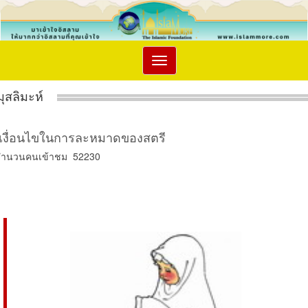
Toggle
navigation
มุสลิมะห์
เงื่อนไขในการละหมาดของสตรี
จำนวนคนเข้าชม 52230