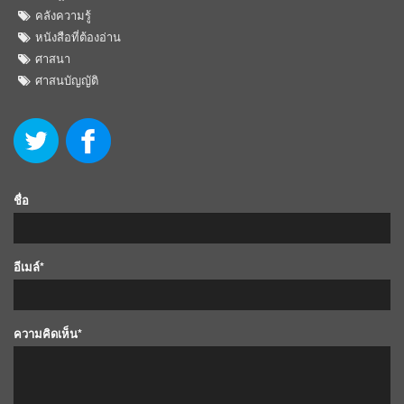
คลังความรู้
หนังสือที่ต้องอ่าน
ศาสนา
ศาสนบัญญัติ
ชื่อ
อีเมล์*
ความคิดเห็น*