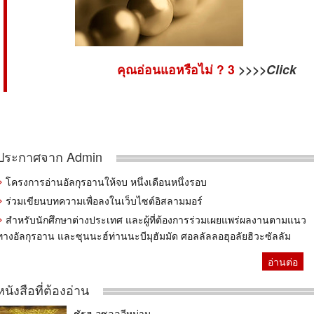
คุณอ่อนแอหรือไม่ ? 3
>>>>Click
ประกาศจาก Admin
โครงการอ่านอัลกุรอานให้จบ หนึ่งเดือนหนึ่งรอบ
ร่วมเขียนบทความเพื่อลงในเว็บไซต์อิสลามมอร์
สำหรับนักศึกษาต่างประเทศ และผู้ที่ต้องการร่วมเผยแพร่ผลงานตามแนว
ทางอัลกุรอาน และซุนนะฮ์ท่านนะบีมุฮัมมัด ศอลลัลลอฮุอลัยฮิวะซัลลัม
อ่านต่อ
หนังสือที่ต้องอ่าน
ชัรฮุ อุซูลุลอีหม่าน