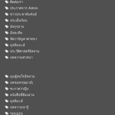
ติดต่อเรา
ประกาศจาก Admin
ข่าวประชาสัมพันธ์
ประเด็นร้อน
อัลกุรอ่าน
อัลฮะดิษ
ฟัตวาปัญหาศาสนา
มุสลิมมะฮ์
ประวัติศาสตร์อิสลาม
บทความศาสนา
มุมผู้สนใจอิสลาม
บทขอพร(ดุอาอ์)
ซะกาตวาญิบ
หนังสือที่ต้องอ่าน
มุสลิมะห์
บทความน่ารู้
รอมฎอน