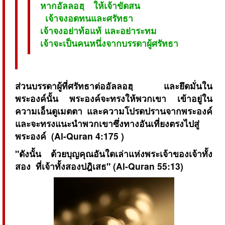
หากอัลลอฮฺ ให้เจ้าขัดสน
เจ้าจงอดทนและศรัทธา
เจ้าจงอย่าท้อแท้ และอย่าระทม
เจ้าจะเป็นคนหนึ่งจากบรรดาผู้ศรัทธา
ส่วนบรรดาผู้ที่ศรัทธาต่ออัลลอฮฺ และยึดมั่นใน
พระองค์นั้น พระองค์จะทรงให้พวกเขา เข้าอยู่ใน
ความเอ็นดูเมตตา และความโปรดปรานจากพระองค์
และจะทรงแนะนำพวกเขาซึ่งทางอันเที่ยงตรงไปสู่
พระองค์ (Al-Quran 4:175 )
"ดังนั้น ด้วยบุญคุณอันใดเล่าแห่งพระเจ้าของเจ้าทั้ง
สอง ที่เจ้าทั้งสองปฎิเสธ" (Al-Quran 55:13)