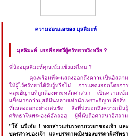
ความอ่อนแอของ มุสลิมะห์
มุสลิมะห์  เธอคือสตรีผู้ศรัทธาจริงหรือ ?
พี่น้องมุสลิมะห์คุณเข้มแข็งแค่ไหน ?
คุณพร้อมที่จะแสดงออกถึงความเป็นอิสลาม
ให้ผู้ไร้ศรัทธาได้รับรู้หรือไม่ การแสดงออกโดยการ
คลุมฮิญาบที่ถูกต้องตามหลักศาสนา เป็นความเข้ม
แข็งมากกว่ามุสลิมีนหลายเท่านักเพราะฮิญาบคือสิ่ง
ที่แสดงออกอย่างเด่นชัด สิ่งที่บ่งบอกถึงความเป็นผู้
ศรัทธาในพระองค์อัลลอฮฺ ผู้ที่นับถือศาสนาอิสลาม
"โอ้ นบีเอ๋ย ! จงกล่าวแก่บรรดาภรรยาของเจ้า และ
บุตรสาวของเจ้า และบรรดาหญิงของบรรดาผู้ศรัทธา