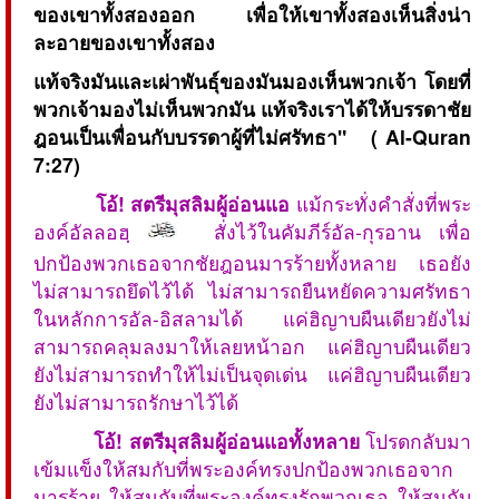
ของเขาทั้งสองออก เพื่อให้เขาทั้งสองเห็นสิ่งน่า
ละอายของเขาทั้งสอง
แท้จริงมันและเผ่าพันธุ์ของมันมองเห็นพวกเจ้า โดยที่
พวกเจ้ามองไม่เห็นพวกมัน แท้จริงเราได้ให้บรรดาชัย
ฎอนเป็นเพื่อนกับบรรดาผู้ที่ไม่ศรัทธา" ( Al-Quran
7:27)
โอ้! สตรีมุสลิมผู้อ่อนแอ
แม้กระทั่งคำสั่งที่พระ
องค์อัลลอฮฺ
สั่งไว้ในคัมภีร์อัล-กุรอาน เพื่อ
ปกป้องพวกเธอจากชัยฎอนมารร้ายทั้งหลาย เธอยัง
ไม่สามารถยึดไว้ได้ ไม่สามารถยืนหยัดความศรัทธา
ในหลักการอัล-อิสลามได้ แค่ฮิญาบผืนเดียวยังไม่
สามารถคลุมลงมาให้เลยหน้าอก แค่ฮิญาบผืนเดียว
ยังไม่สามารถทำให้ไม่เป็นจุดเด่น แค่ฮิญาบผืนเดียว
ยังไม่สามารถรักษาไว้ได้
โอ้! สตรีมุสลิมผู้อ่อนแอทั้งหลาย
โปรดกลับมา
เข้มแข็งให้สมกับที่พระองค์ทรงปกป้องพวกเธอจาก
มารร้าย ให้สมกับที่พระองค์ทรงรักพวกเธอ ให้สมกับ