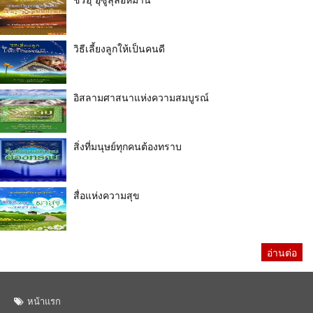
วิธีเลี้ยงลูกให้เป็นคนดี
อิสลามศาสนาแห่งความสมบูรณ์
สิ่งที่มนุษย์ทุกคนต้องทราบ
สื่อแห่งความสุข
อ่านต่อ
หน้าแรก