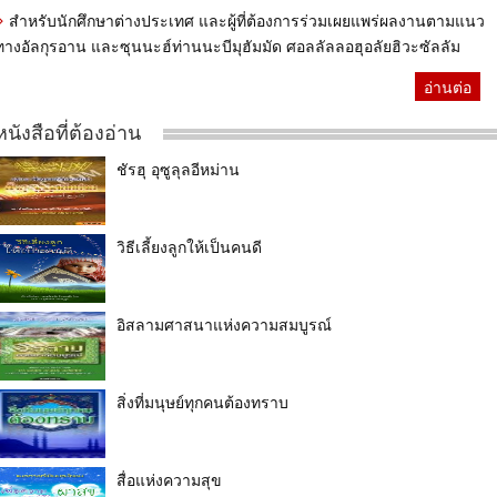
สำหรับนักศึกษาต่างประเทศ และผู้ที่ต้องการร่วมเผยแพร่ผลงานตามแนว
ทางอัลกุรอาน และซุนนะฮ์ท่านนะบีมุฮัมมัด ศอลลัลลอฮุอลัยฮิวะซัลลัม
อ่านต่อ
หนังสือที่ต้องอ่าน
ชัรฮุ อุซูลุลอีหม่าน
วิธีเลี้ยงลูกให้เป็นคนดี
อิสลามศาสนาแห่งความสมบูรณ์
สิ่งที่มนุษย์ทุกคนต้องทราบ
สื่อแห่งความสุข